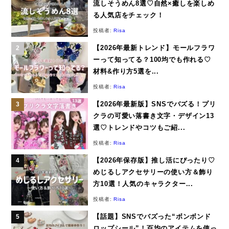
流しそうめん8選♡自然×癒しを楽しめ
る人気店をチェック！
投稿者:
Risa
【2026年最新トレンド】モールフラワ
ーって知ってる？100均でも作れる♡
材料&作り方5選を...
投稿者:
Risa
【2026年最新版】SNSでバズる！プリ
クラの可愛い落書き文字・デザイン13
選♡トレンドやコツもご紹...
投稿者:
Risa
【2026年保存版】推し活にぴったり♡
めじるしアクセサリーの使い方＆飾り
方10選！人気のキャラクター...
投稿者:
Risa
【話題】SNSでバズった“ボンボンド
ロップシール”！百均のアイテムを使っ