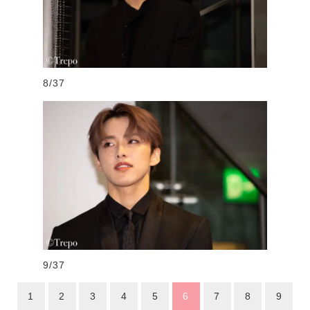
8/37
9/37
1
2
3
4
5
6
7
8
9