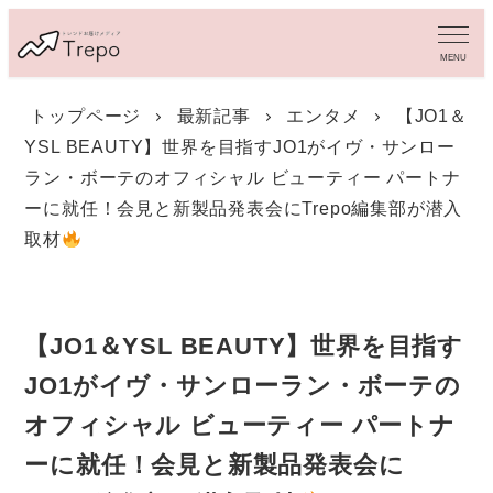
メ
イ
MENU
ン
コ
トップページ
最新記事
エンタメ
【JO1＆
ン
YSL BEAUTY】世界を目指すJO1がイヴ・サンロー
テ
ン
ラン・ボーテのオフィシャル ビューティー パートナ
ツ
ーに就任！会見と新製品発表会にTrepo編集部が潜入
へ
取材
移
動
【JO1＆YSL BEAUTY】世界を目指す
JO1がイヴ・サンローラン・ボーテの
オフィシャル ビューティー パートナ
ーに就任！会見と新製品発表会に