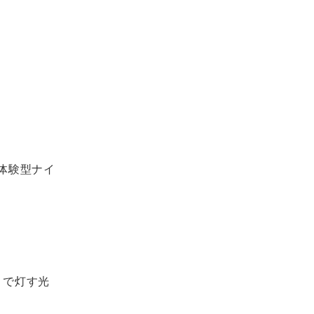
体験型ナイ
」で灯す光