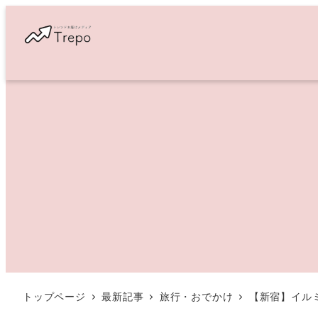
メ
イ
ン
コ
ン
テ
ン
ツ
へ
移
動
トップページ
最新記事
旅行・おでかけ
【新宿】イルミ