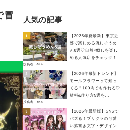
で冒
人気の記事
【2025年夏最新】東京近
郊で楽しめる流しそうめ
ん8選♡自然×癒しを楽し
める人気店をチェック！
投稿者:
Risa
【2026年最新トレンド】
モールフラワーって知っ
てる？100均でも作れる♡
材料&作り方5選を...
投稿者:
Risa
【2026年最新版】SNSで
バズる！プリクラの可愛
い落書き文字・デザイン