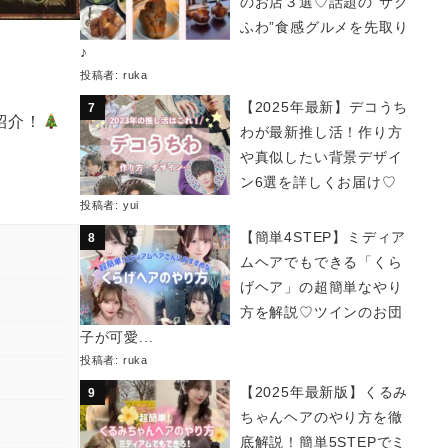
のお店３選♡話題の“サク
ふわ”食感グルメを先取り
♪
投稿者:
ruka
【2025年最新】デコうち
紹介！
わが最新推し活！作り方
や真似したい背景デザイ
ン6選を詳しくお届け♡
投稿者:
yui
【簡単4STEP】ミディア
ムヘアでもできる「くら
げヘア」の超簡単なやり
方を解説♡ツインのお団
子が可愛...
投稿者:
ruka
【2025年最新版】くるみ
ちゃんヘアのやり方を徹
底解説！簡単5STEPでミ