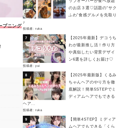
ップオーバーが食べ放題
のお店３選♡話題の“サク
ふわ”食感グルメを先取り
♪
オープニング
投稿者:
ruka
【2025年最新】デコうち
わが最新推し活！作り方
！
や真似したい背景デザイ
ン6選を詳しくお届け♡
投稿者:
yui
【2025年最新版】くるみ
ちゃんヘアのやり方を徹
底解説！簡単5STEPでミ
ディアムヘアでもできる
ヘア...
投稿者:
ruka
【簡単4STEP】ミディア
ムヘアでもできる「くら