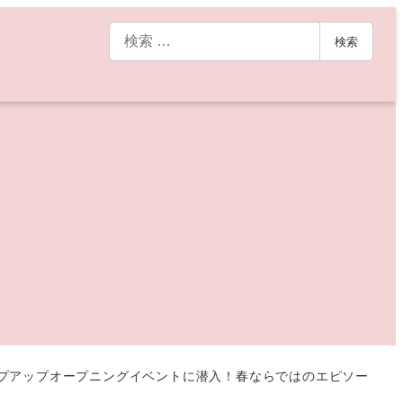
検
検索
索
Y」ポップアップオープニングイベントに潜入！春ならではのエピソー