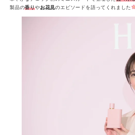
製品の
香り
や
お花見
のエピソードを語ってくれました