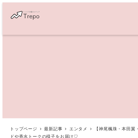
メ
イ
ン
コ
ン
テ
ン
ツ
へ
移
動
トップページ
最新記事
エンタメ
【神尾楓珠・本田翼・
ドや香水トークの様子をお届け♡