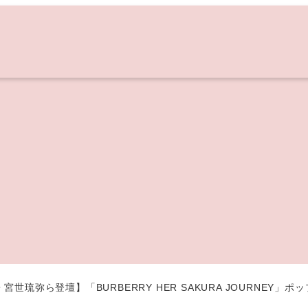
宮世琉弥ら登壇】「BURBERRY HER SAKURA JOURNE