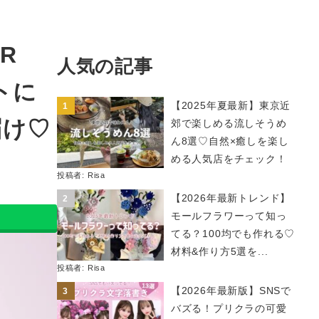
R
人気の記事
トに
【2025年夏最新】東京近
届け♡
郊で楽しめる流しそうめ
ん8選♡自然×癒しを楽し
める人気店をチェック！
投稿者:
Risa
【2026年最新トレンド】
モールフラワーって知っ
てる？100均でも作れる♡
材料&作り方5選を...
投稿者:
Risa
【2026年最新版】SNSで
バズる！プリクラの可愛