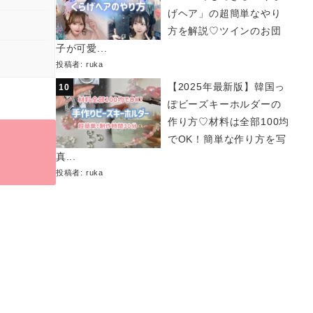
げヘア」の超簡単なやり
方を解説♡ツインのお団
子が可愛...
投稿者:
ruka
【2025年最新版】韓国っ
ぽビーズキーホルダーの
作り方♡材料は全部100均
でOK！簡単な作り方を写
真...
投稿者:
ruka