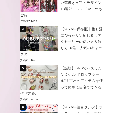
い落書き文字・デザイン
13選♡トレンドやコツも
ご紹...
投稿者:
Risa
【2026年保存版】推し活
にぴったり♡めじるしア
クセサリーの使い方＆飾
り方10選！人気のキャラ
クター...
投稿者:
Risa
【話題】SNSでバズった
“ボンボンドロップシー
ル”！百均のアイテムを使
って簡単に自宅でできる
作り方を...
投稿者:
reina
【2026年注目グルメ】ポ