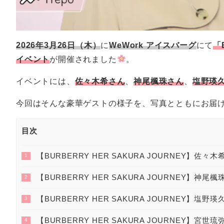
2026年3⽉26⽇（⽊）
に
WeWork アイスバーグ
にて
「
イベント
が開催されました
。
イベントには、
佐々⽊希さん
、
神尾楓珠
さん
、
塩野瑛
今回はそんな豪華ゲストの様子を、写真とともにお届
目次
【BURBERRY HER SAKURA JOURNEY】佐々
1
【BURBERRY HER SAKURA JOURNEY】神尾
2
【BURBERRY HER SAKURA JOURNEY】塩野
3
【BURBERRY HER SAKURA JOURNEY】宮世
4