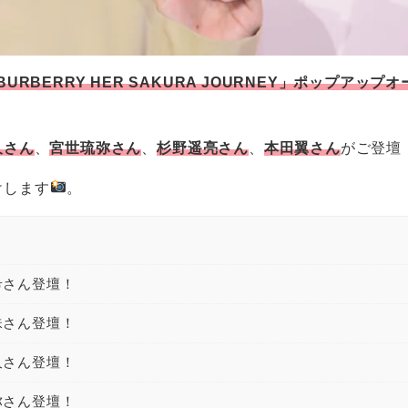
BURBERRY HER SAKURA JOURNEY」ポップアップ
久さん
、
宮世琉弥さん
、
杉野遥亮さん
、
本⽥翼さん
がご登壇
けします
。
木希さん登壇！
楓珠さん登壇！
瑛久さん登壇！
琉弥さん登壇！