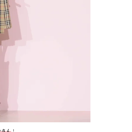
希さん
！