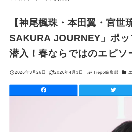
【神尾楓珠・本田翼・宮世琉弥
SAKURA JOURNEY
潜入！春ならではのエピソ
カテ
2026年3月26日
2026年4月3日
Trepo編集部
投稿日
更新日
著
者