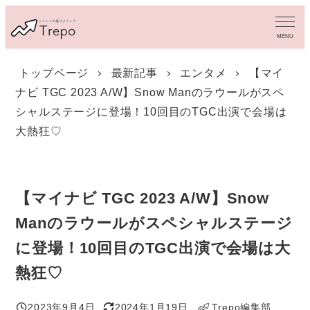
メ
イ
MENU
ン
コ
トップページ
最新記事
エンタメ
【マイ
ン
ナビ TGC 2023 A/W】Snow Manのラウールがスペ
テ
ン
シャルステージに登場！10回目のTGC出演で会場は
ツ
大熱狂♡
へ
移
動
【マイナビ TGC 2023 A/W】Snow
Manのラウールがスペシャルステージ
に登場！10回目のTGC出演で会場は大
熱狂♡
2023年9月4日
2024年1月19日
Trepo編集部