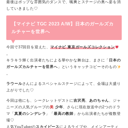
最後はポップな雰囲気のダンスで、颯爽とステージの奥へ姿を消
していきました♡
【マイナビ TGC 2023 A/W】
日本のガールズカ
ルチャーを世界へ
今回で37回目を迎えた、
マイナビ
東京ガールズコレクション
。
キラキラ輝く出演者たちによる華やかな舞台は、まさに「
日本の
ガールズカルチャーを世界へ
」というキャッチコピーそのもの
。
ラウール
さんによるスペシャルステージによって、会場は大盛り
上がりでした♡
今回は他にも、シークレットゲストに
吉沢亮
、
あのちゃん
、ジャ
ニーズの人気グループの
美
少年
、さらに現在放送中の2つのドラ
マ「
真夏のシンデレラ
」「
最高の教師
」から出演者たちが複数登
場♡
人気YouTuberの
スカイピース
によるライブや、メインアーティ