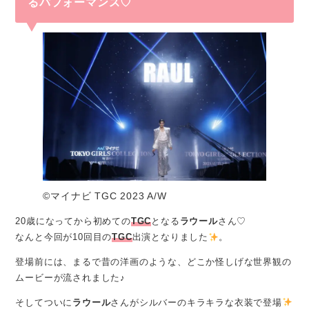
るパフォーマンス♡
©️マイナビ TGC 2023 A/W
20歳になってから初めての
TGC
となる
ラウール
さん♡
なんと今回が10回目の
TGC
出演となりました
。
登場前には、まるで昔の洋画のような、どこか怪しげな世界観の
ムービーが流されました♪
そしてついに
ラウール
さんがシルバーのキラキラな衣装で登場