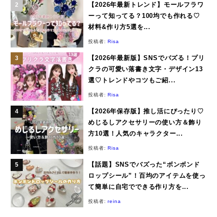
【2026年最新トレンド】モールフラワ
ーって知ってる？100均でも作れる♡
材料&作り方5選を...
投稿者:
Risa
【2026年最新版】SNSでバズる！プリ
クラの可愛い落書き文字・デザイン13
選♡トレンドやコツもご紹...
投稿者:
Risa
【2026年保存版】推し活にぴったり♡
めじるしアクセサリーの使い方＆飾り
方10選！人気のキャラクター...
投稿者:
Risa
【話題】SNSでバズった“ボンボンド
ロップシール”！百均のアイテムを使っ
て簡単に自宅でできる作り方を...
投稿者:
reina