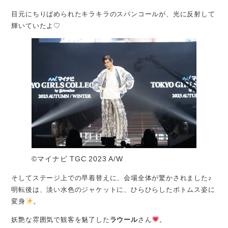
目元にちりばめられたキラキラのスパンコールが、光に反射して
輝いていたよ♡
©️マイナビ TGC 2023 A/W
そしてステージ上での早着替えに、会場全体が驚かされました♪
明転後は、淡い水色のジャケットに、ひらひらしたボトムス姿に
変身
。
妖艶な雰囲気で観客を魅了した
ラウール
さん
。