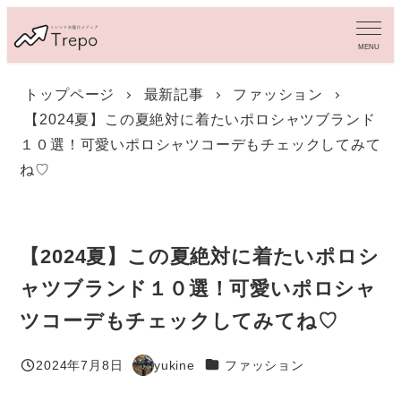
メ
イ
MENU
ン
コ
トップページ
最新記事
ファッション
ン
【2024夏】この夏絶対に着たいポロシャツブランド
テ
ン
１０選！可愛いポロシャツコーデもチェックしてみて
ツ
ね♡
へ
移
動
【2024夏】この夏絶対に着たいポロシ
ャツブランド１０選！可愛いポロシャ
ツコーデもチェックしてみてね♡
カテゴリー
2024年7月8日
yukine
ファッション
投稿日
著
者