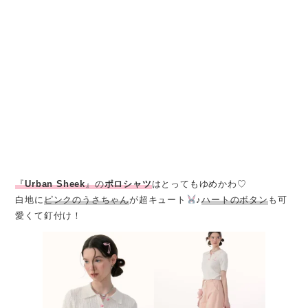
『
Urban Sheek
』の
ポロシャツ
はとってもゆめかわ♡
白地に
ピンクのうさちゃん
が超キュート
♪
ハートのボタン
も可
愛くて釘付け！