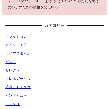
ィア『Trepo』です！"流行"や"かわいい"の最先端を追う
女の子のための情報を発信中♡
カテゴリー
ファッション
メイク・美容
ライフスタイル
グルメ
セレクト
トレポガールズ
旅行・おでかけ
インタビュー
エンタメ