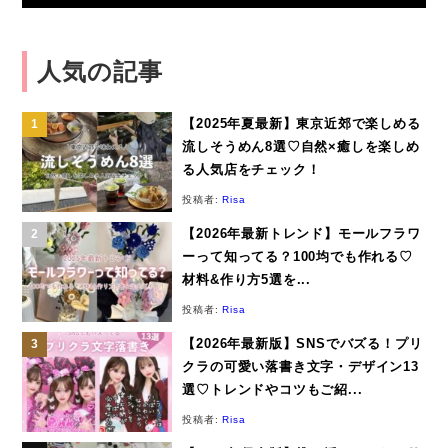
人気の記事
【2025年夏最新】東京近郊で楽しめる
流しそうめん8選♡自然×癒しを楽しめ
る人気店をチェック！
投稿者:
Risa
【2026年最新トレンド】モールフラワ
ーって知ってる？100均でも作れる♡
材料&作り方5選を...
投稿者:
Risa
【2026年最新版】SNSでバズる！プリ
クラの可愛い落書き文字・デザイン13
選♡トレンドやコツもご紹...
投稿者:
Risa