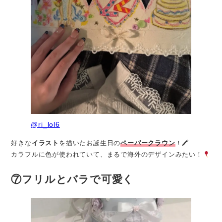
@ri_lol6
好きな
イラスト
を描いたお誕生日の
ペーパークラウン
！🖍
カラフルに色が使われていて、まるで海外のデザインみたい！
⑦フリルとバラで可愛く