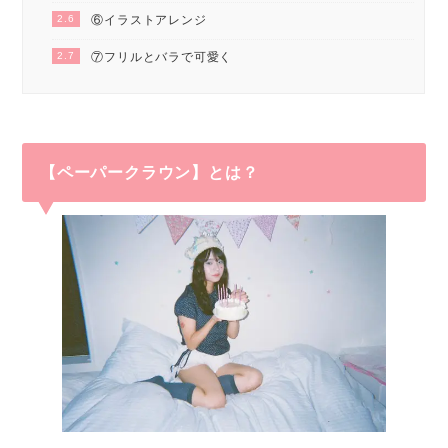
2.6
⑥イラストアレンジ
2.7
⑦フリルとバラで可愛く
【ペーパークラウン】とは？