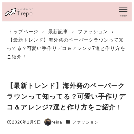
メ
イ
MENU
ン
コ
トップページ
最新記事
ファッション
ン
【最新トレンド】海外発のペーパークラウンって知
テ
ン
ってる？可愛い手作りデコ＆アレンジ7選と作り方を
ツ
ご紹介！
へ
移
動
【最新トレンド】海外発のペーパーク
ラウンって知ってる？可愛い手作りデ
コ＆アレンジ7選と作り方をご紹介！
カテゴリー
2026年1月9日
reina
ファッション
投稿日
著
者