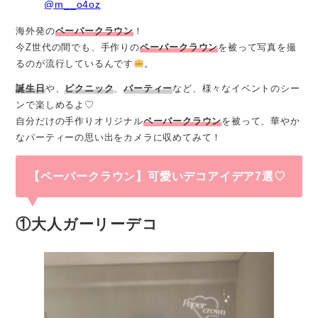
@m__o4oz
海外発の
ペーパークラウン
！
今Z世代の間でも、手作りの
ペーパークラウン
を被って写真を撮
るのが流行しているんです
。
誕生日
や、
ピクニック
、
パーティー
など、様々なイベントのシー
ンで楽しめるよ♡
自分だけの手作りオリジナル
ペーパークラウン
を被って、華やか
なパーティーの思い出をカメラに収めてみて！
【ペーパークラウン】可愛いデコアイデア7選♡
①大人ガーリーデコ