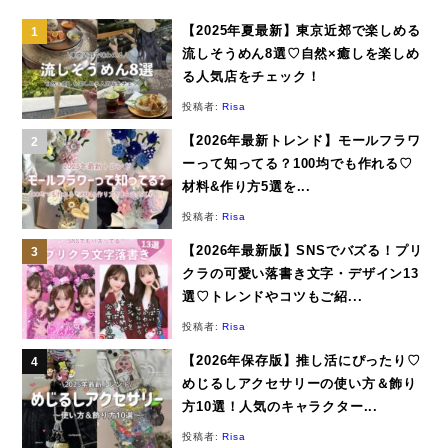
【2025年夏最新】東京近郊で楽しめる
流しそうめん8選♡自然×癒しを楽しめ
る人気店をチェック！
投稿者:
Risa
【2026年最新トレンド】モールフラワ
ーって知ってる？100均でも作れる♡
材料&作り方5選を...
投稿者:
Risa
【2026年最新版】SNSでバズる！プリ
クラの可愛い落書き文字・デザイン13
選♡トレンドやコツもご紹...
投稿者:
Risa
【2026年保存版】推し活にぴったり♡
めじるしアクセサリーの使い方＆飾り
方10選！人気のキャラクター...
投稿者:
Risa