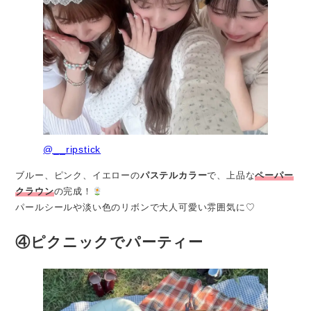
@__ripstick
ブルー、ピンク、イエローの
パステルカラー
で、上品な
ペーパー
クラウン
の完成！
パールシールや淡い色のリボンで大人可愛い雰囲気に♡
④ピクニックでパーティー