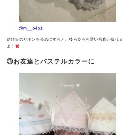
@m__o4oz
結び目のリボンを長めにすると、後ろ姿も可愛い写真が撮れる
よ！
③お友達とパステルカラーに