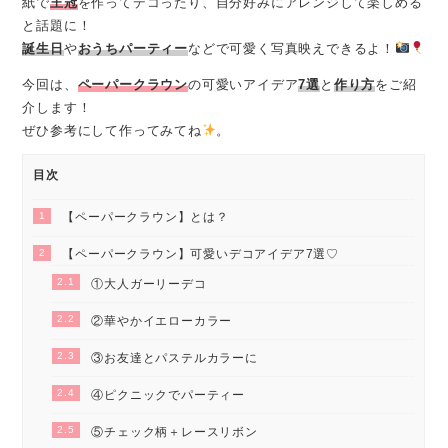
紙で
王冠
を作ってデコったり、自分好みにアレンジして楽しめる
と話題に！
誕生日
や
おうちパーティー
などで可愛く写真映えできるよ！
今回は、
ペーパークラウン
の可愛いアイデア
7選
と
作り方
をご紹
介します！
ぜひ参考にして作ってみてね
。
目次
1
【ペーパークラウン】とは？
2
【ペーパークラウン】可愛いデコアイデア7選♡
2.1
①大人ガーリーデコ
2.2
②華やかイエローカラー
2.3
③お友達とパステルカラーに
2.4
④ピクニックでパーティー
2.5
⑤チェック柄＋レースリボン