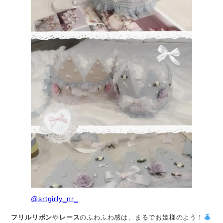
@srtgirly_nr_
フリルリボン
や
レース
のふわふわ感は、まるでお姫様のよう！