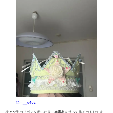
@m__o4oz
様々な形のリボンを巻いたり、
布素材
を使って作るのもおすす