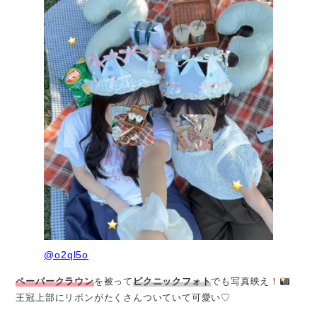
@o2ql5o
ペーパークラウン
を被って
ピクニックフォト
でも写真映え！
王冠上部にリボンがたくさんついていて可愛い♡