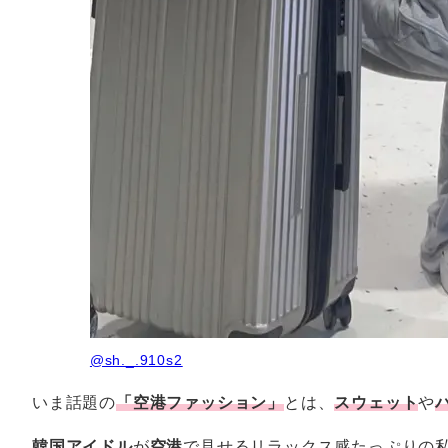
@sh._.910s2
いま話題の
「
空港ファッション
」
とは、
スウェット
や
韓国アイドル
が
空港
で見せるリラックス感たっぷりの