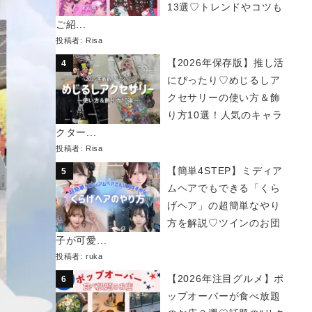
13選♡トレンドやコツも
ご紹...
投稿者:
Risa
【2026年保存版】推し活
にぴったり♡めじるしア
クセサリーの使い方＆飾
り方10選！人気のキャラ
クター...
投稿者:
Risa
【簡単4STEP】ミディア
ムヘアでもできる「くら
げヘア」の超簡単なやり
方を解説♡ツインのお団
子が可愛...
投稿者:
ruka
【2026年注目グルメ】ポ
ップオーバーが食べ放題