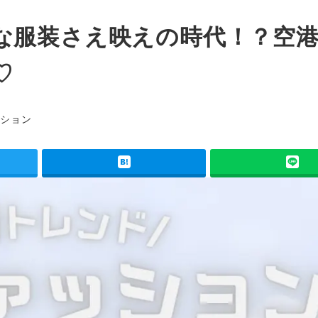
な服装さえ映えの時代！？空
♡
ー
ッション