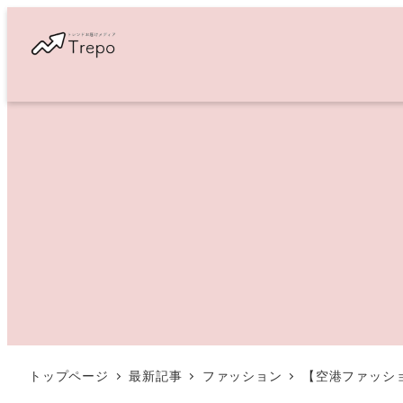
メ
イ
ン
コ
ン
テ
ン
ツ
へ
移
動
トップページ
最新記事
ファッション
【空港ファッシ