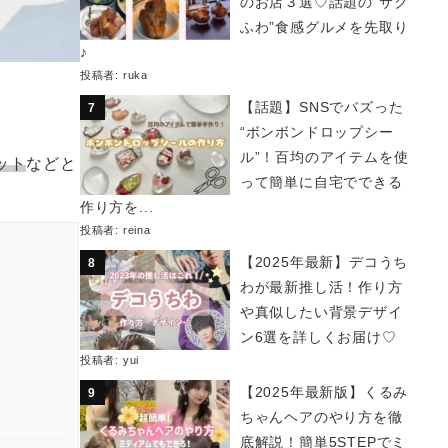
のお店３選♡話題の“サク
ふわ”食感グルメを先取り
♪
投稿者:
ruka
【話題】SNSでバズった
“ボンボンドロップシー
ル”！百均のアイテムを使
ット
などと
って簡単に自宅でできる
作り方を...
投稿者:
reina
【2025年最新】デコうち
わが最新推し活！作り方
や真似したい背景デザイ
ン6選を詳しくお届け♡
投稿者:
yui
【2025年最新版】くるみ
ちゃんヘアのやり方を徹
底解説！簡単5STEPでミ