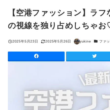
【空港ファッション】ラフ
の視線を独り占めしちゃお
カテゴリ
2025年5月23日
2025年5月26日
yukine
ファ
投稿日
更新日
著
者