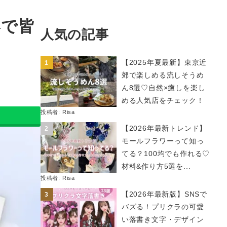
港で皆
人気の記事
【2025年夏最新】東京近
郊で楽しめる流しそうめ
ん8選♡自然×癒しを楽し
める人気店をチェック！
投稿者:
Risa
【2026年最新トレンド】
モールフラワーって知っ
てる？100均でも作れる♡
材料&作り方5選を...
投稿者:
Risa
【2026年最新版】SNSで
バズる！プリクラの可愛
い落書き文字・デザイン