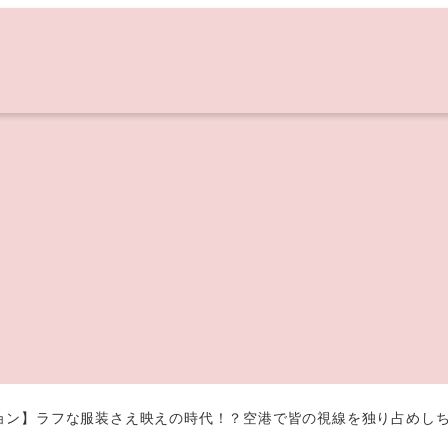
ョン】ラフな服装さえ映えの時代！？空港で皆の視線を独り占めし