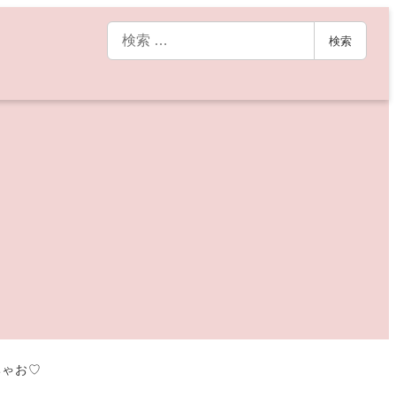
検
検索
索
ちゃお♡