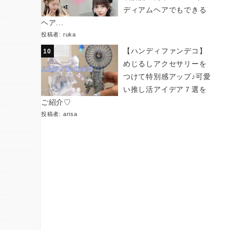
ディアムヘアでもできる
ヘア...
投稿者:
ruka
【ハンディファンデコ】
めじるしアクセサリーを
つけて特別感アップ♪可愛
い推し活アイデア７選を
ご紹介♡
投稿者:
arisa