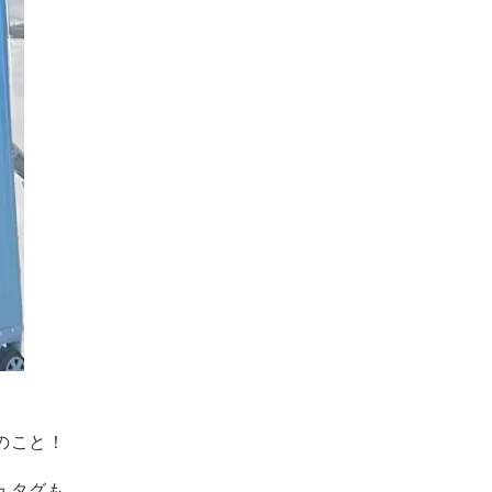
のこと！
ュタグも