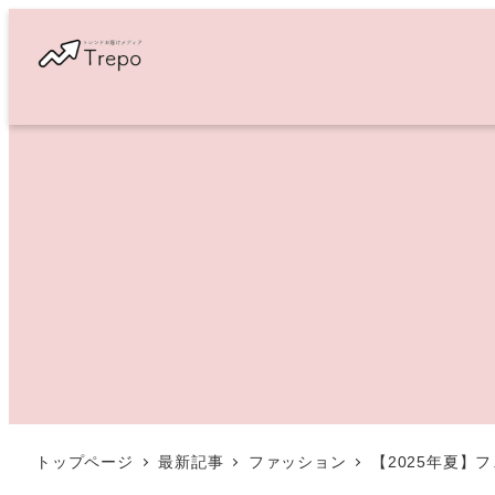
メ
イ
ン
コ
ン
テ
ン
ツ
へ
移
動
トップページ
最新記事
ファッション
【2025年夏