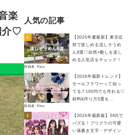
音楽
人気の記事
紹介♡
【2025年夏最新】東京近
郊で楽しめる流しそうめ
ん8選♡自然×癒しを楽し
める人気店をチェック！
投稿者:
Risa
【2026年最新トレンド】
モールフラワーって知っ
てる？100均でも作れる♡
材料&作り方5選を...
投稿者:
Risa
【2026年最新版】SNSで
バズる！プリクラの可愛
い落書き文字・デザイン