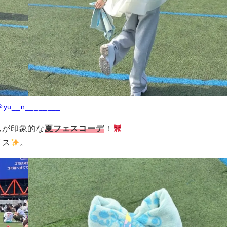
＠yu__n________
ス
が印象的な
夏フェスコーデ
！
イス
。