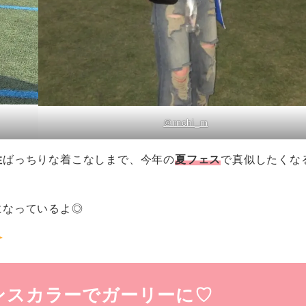
＠rnchi_m
性
ばっちりな着こなしまで、今年の
夏フェス
で真似したくな
になっているよ◎
アンスカラーでガーリーに♡