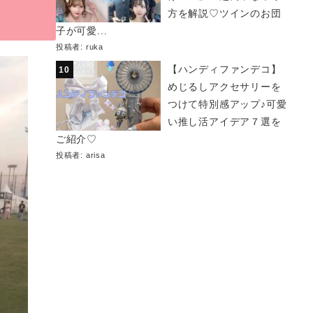
方を解説♡ツインのお団
子が可愛...
投稿者:
ruka
【ハンディファンデコ】
めじるしアクセサリーを
つけて特別感アップ♪可愛
い推し活アイデア７選を
ご紹介♡
投稿者:
arisa