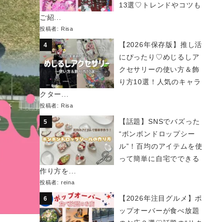
13選♡トレンドやコツも
ご紹...
投稿者:
Risa
【2026年保存版】推し活
にぴったり♡めじるしア
クセサリーの使い方＆飾
り方10選！人気のキャラ
クター...
投稿者:
Risa
【話題】SNSでバズった
“ボンボンドロップシー
ル”！百均のアイテムを使
って簡単に自宅でできる
作り方を...
投稿者:
reina
【2026年注目グルメ】ポ
ップオーバーが食べ放題