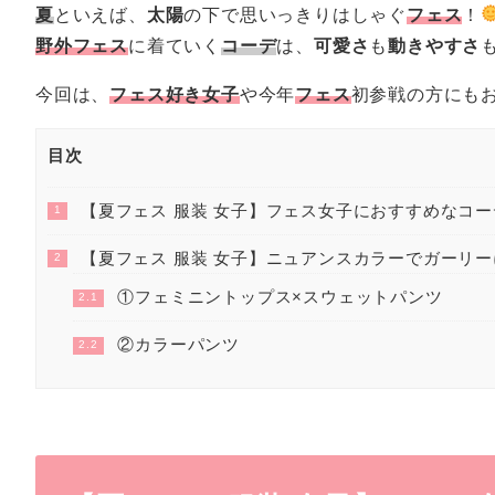
夏
といえば、
太陽
の下で思いっきりはしゃぐ
フェス
！
野外フェス
に着ていく
コーデ
は、
可愛さ
も
動きやすさ
今回は、
フェス好き女子
や今年
フェス
初参戦の方にも
目次
【夏フェス 服装 女子】フェス女子におすすめなコ
1
【夏フェス 服装 女子】ニュアンスカラーでガーリー
2
①フェミニントップス×スウェットパンツ
2.1
②カラーパンツ
2.2