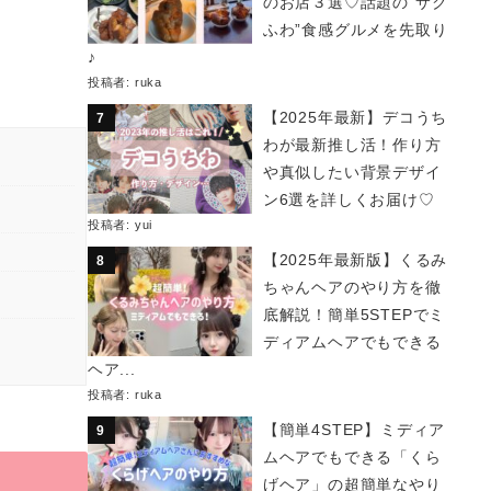
のお店３選♡話題の“サク
ふわ”食感グルメを先取り
♪
投稿者:
ruka
【2025年最新】デコうち
わが最新推し活！作り方
や真似したい背景デザイ
ン6選を詳しくお届け♡
投稿者:
yui
【2025年最新版】くるみ
ちゃんヘアのやり方を徹
底解説！簡単5STEPでミ
ディアムヘアでもできる
ヘア...
投稿者:
ruka
【簡単4STEP】ミディア
ムヘアでもできる「くら
げヘア」の超簡単なやり