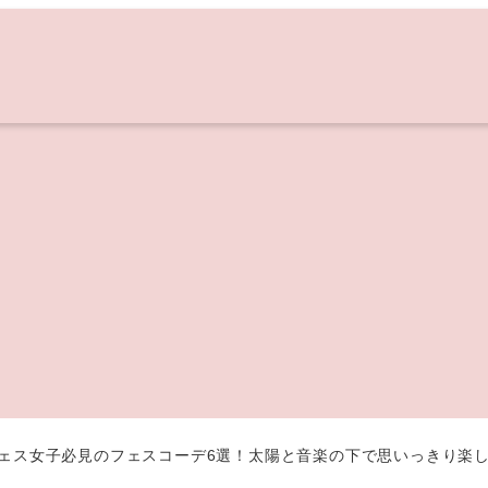
】フェス女子必見のフェスコーデ6選！太陽と音楽の下で思いっきり楽