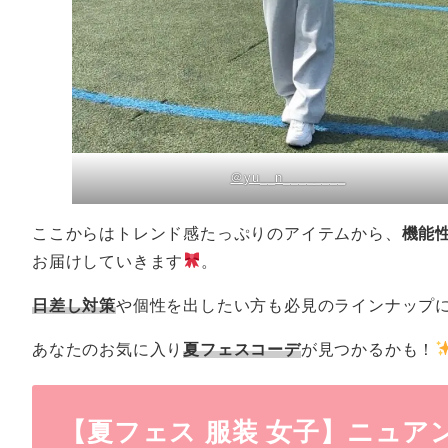
＠yu__n________
ここからはトレンド感たっぷりのアイテムから、
機能
お届けしていきます
。
日差し対策
や個性を出したい方も必見のラインナップ
あなたのお気に入り
夏フェスコーデ
が見つかるかも！
【夏フェス 服装 女子】ニュ