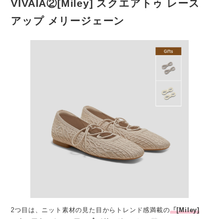
VIVAIA②[Miley] スクエアトゥ レース
アップ メリージェーン
2つ目は、ニット素材の見た目からトレンド感満載の
「[Miley]