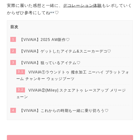
実際に履いた感想と一緒に、
デコレーション体験
もレポしていく
からぜひ参考にしてね
♡
目次
1
【VIVAIA】2025 AW新作♡
2
【VIVAIA】ゲットしたアイテム&スニーカーデコ♡
3
【VIVAIA】狙っているアイテム♡
3.1
VIVAIA①ラウンドトゥ 撥水加工 ニーハイ プラットフォ
ーム チャンキー ウェッジブーツ
3.2
VIVAIA②[Miley] スクエアトゥ レースアップ メリージ
ェーン
4
【VIVAIA】これからの時期も一緒に乗り切ろう♡