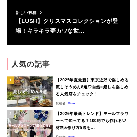
新しい投稿
【LUSH】クリスマスコレクションが登
場！キラキラ夢カワな世…
人気の記事
【2025年夏最新】東京近郊で楽しめる
流しそうめん8選♡自然×癒しを楽しめ
る人気店をチェック！
投稿者:
Risa
【2026年最新トレンド】モールフラワ
ーって知ってる？100均でも作れる♡
材料&作り方5選を...
投稿者:
Risa