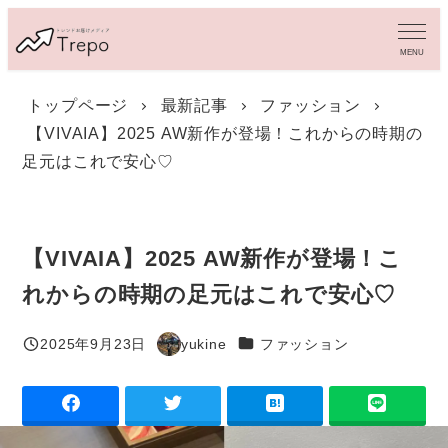
メ
イ
MENU
ン
コ
トップページ
最新記事
ファッション
ン
【VIVAIA】2025 AW新作が登場！これからの時期の
テ
ン
足元はこれで安心♡
ツ
へ
移
動
【VIVAIA】2025 AW新作が登場！こ
れからの時期の足元はこれで安心♡
カテゴリー
2025年9月23日
yukine
ファッション
投稿日
著
者