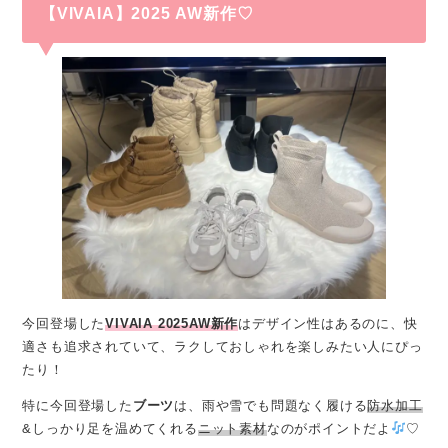
【VIVAIA】2025 AW新作♡
今回登場した
VIVAIA 2025AW新作
はデザイン性はあるのに、快
適さも追求されていて、ラクしておしゃれを楽しみたい人にぴっ
たり！
特に今回登場した
ブーツ
は、雨や雪でも問題なく履ける
防水加工
&しっかり足を温めてくれる
ニット素材
なのがポイントだよ
♡