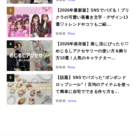
【2026年最新版】SNSでバズる！プリ
クラの可愛い落書き文字・デザイン13
選♡トレンドやコツもご紹...
投稿者:
Risa
【2026年保存版】推し活にぴったり♡
めじるしアクセサリーの使い方＆飾り
方10選！人気のキャラクター...
投稿者:
Risa
【話題】SNSでバズった“ボンボンド
ロップシール”！百均のアイテムを使っ
て簡単に自宅でできる作り方を...
投稿者:
reina