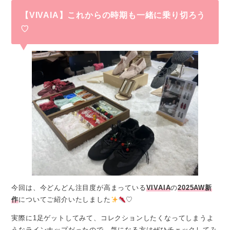
【VIVAIA】これからの時期も一緒に乗り切ろう
♡
今回は、今どんどん注目度が高まっている
VIVAIA
の
2025AW新
作
についてご紹介いたしました
♡
実際に1足ゲットしてみて、コレクションしたくなってしまうよ
うなラインナップだったので、気になる方はぜひチェックしてみ