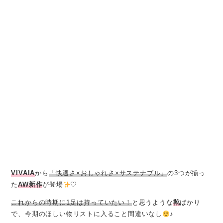
VIVAIA
から
「快適さ×おしゃれさ×サステナブル」
の3つが揃っ
た
AW新作
が登場
♡
これからの時期に1足は持っていたい！
と思うような
靴
ばかり
で、今期のほしい物リストに入ること間違いなし
♪