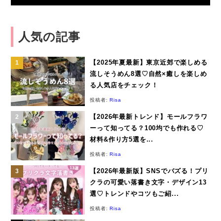
人気の記事
【2025年夏最新】東京近郊で楽しめる
流しそうめん8選♡自然×癒しを楽しめ
る人気店をチェック！
投稿者:
Risa
【2026年最新トレンド】モールフラワ
ーって知ってる？100均でも作れる♡
材料&作り方5選を...
投稿者:
Risa
【2026年最新版】SNSでバズる！プリ
クラの可愛い落書き文字・デザイン13
選♡トレンドやコツもご紹...
投稿者:
Risa