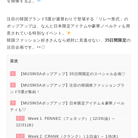
を開催するよ。
注目の韓国ブランド5選が週替わりで登場する「リレー形式」の
ポップアップは、なんと日本限定アイテムや豪華ノベルティも用
意されている特別なイベント。
韓国ファッション好きさんなら絶対に見逃せない、
35日間限定
の
注目企画です。
♡
目次
1
【MUSINSAポップアップ】35日間限定のスペシャル企画♡
2
【MUSINSAポップアップ】注目の韓国発ファッションブラ
ンド5選が集結！
3
【MUSINSAポップアップ】日本限定アイテム＆豪華ノベル
ティも♡
3.1
Week 1. FENNEC（フェネック） | 12/26(金) ～
12/31(水)
3.2
Week 2. CRANK（クランク） | 1/2(金) ～ 1/8(木)