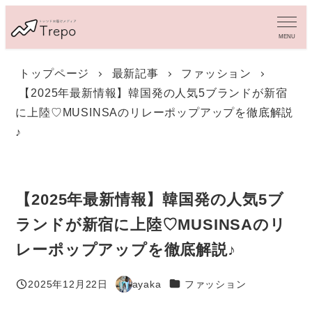
メ
イ
MENU
ン
コ
トップページ
最新記事
ファッション
ン
【2025年最新情報】韓国発の人気5ブランドが新宿
テ
ン
に上陸♡MUSINSAのリレーポップアップを徹底解説
ツ
♪
へ
移
動
【2025年最新情報】韓国発の人気5ブ
ランドが新宿に上陸♡MUSINSAのリ
レーポップアップを徹底解説♪
カテゴリー
2025年12月22日
ayaka
ファッション
投稿日
著
者