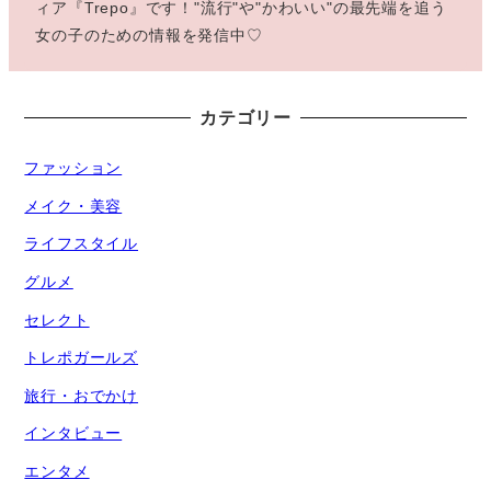
ィア『Trepo』です！"流行"や"かわいい"の最先端を追う
女の子のための情報を発信中♡
カテゴリー
ファッション
メイク・美容
ライフスタイル
グルメ
セレクト
トレポガールズ
旅行・おでかけ
インタビュー
エンタメ