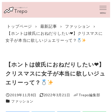
メ
イ
MENU
ン
コ
トップページ
最新記事
ファッション
ン
【ホントは彼氏におねだりしたい❤︎】クリスマスに
テ
ン
女子が本当に欲しいジュエリーって？
ツ
へ
移
動
【ホントは彼氏におねだりしたい❤︎】
クリスマスに女子が本当に欲しいジュ
エリーって？
2019年11月8日
2022年3月21日
Trepo編集部
投稿日
更新日
著
カテゴリー
ファッション
者