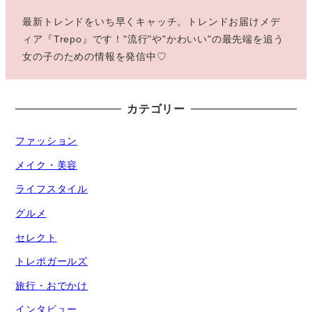
最新トレンドをいち早くキャッチ。トレンドお届けメデ
ィア『Trepo』です！"流行"や"かわいい"の最先端を追う
女の子のための情報を発信中♡
カテゴリー
ファッション
メイク・美容
ライフスタイル
グルメ
セレクト
トレポガールズ
旅行・おでかけ
インタビュー