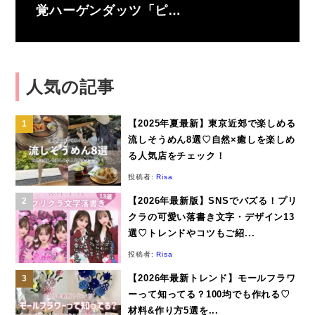
覚ハーゲンダッツ「ピ…
人気の記事
【2025年夏最新】東京近郊で楽しめる
流しそうめん8選♡自然×癒しを楽しめ
る人気店をチェック！
投稿者:
Risa
【2026年最新版】SNSでバズる！プリ
クラの可愛い落書き文字・デザイン13
選♡トレンドやコツもご紹...
投稿者:
Risa
【2026年最新トレンド】モールフラワ
ーって知ってる？100均でも作れる♡
材料&作り方5選を...