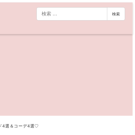
検
検索
索
ド4選＆コーデ4選♡