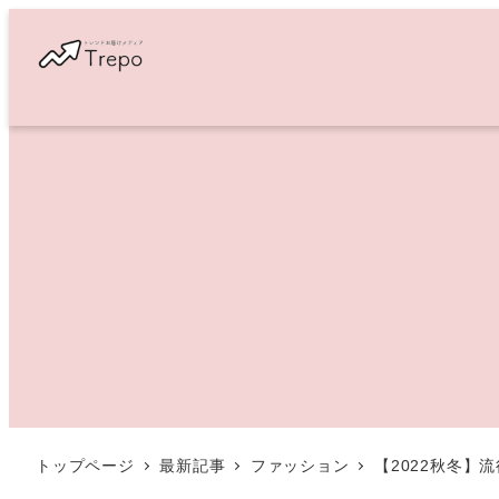
メ
イ
ン
コ
ン
テ
ン
ツ
へ
移
動
トップページ
最新記事
ファッション
【2022秋冬