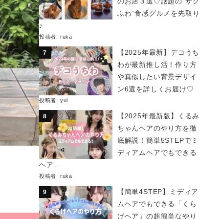
のお店３選♡話題の“サク
ふわ”食感グルメを先取り
♪
投稿者:
ruka
【2025年最新】デコうち
わが最新推し活！作り方
や真似したい背景デザイ
ン6選を詳しくお届け♡
投稿者:
yui
【2025年最新版】くるみ
ちゃんヘアのやり方を徹
底解説！簡単5STEPでミ
ディアムヘアでもできる
ヘア...
投稿者:
ruka
【簡単4STEP】ミディア
ムヘアでもできる「くら
げヘア」の超簡単なやり