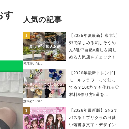
おす
人気の記事
【2025年夏最新】東京近
郊で楽しめる流しそうめ
ん8選♡自然×癒しを楽し
める人気店をチェック！
投稿者:
Risa
【2026年最新トレンド】
モールフラワーって知っ
てる？100均でも作れる♡
材料&作り方5選を...
投稿者:
Risa
【2026年最新版】SNSで
バズる！プリクラの可愛
い落書き文字・デザイン