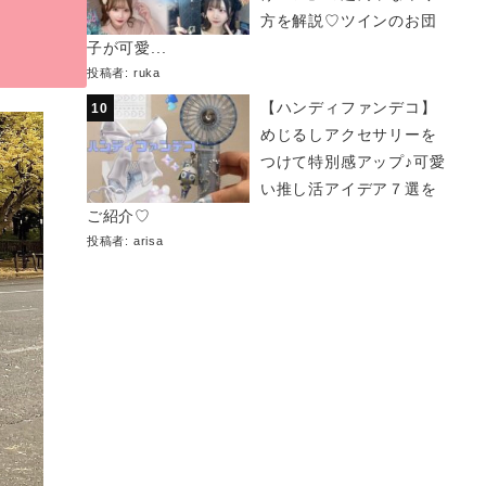
方を解説♡ツインのお団
子が可愛...
投稿者:
ruka
【ハンディファンデコ】
めじるしアクセサリーを
つけて特別感アップ♪可愛
い推し活アイデア７選を
ご紹介♡
投稿者:
arisa