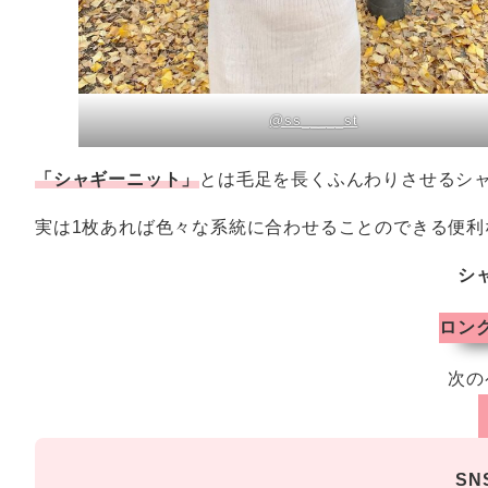
@ss_____st
「シャギーニット」
とは毛足を長くふんわりさせるシ
実は1枚あれば色々な系統に合わせることのできる便利
シ
ロン
次の
S