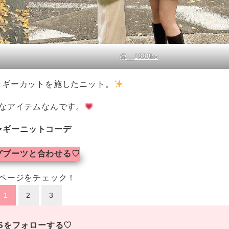
@__1998hs
ャギーカットを施したニット。
なアイテムなんです。
ャギーニットコーデ
グブーツと合わせる♡
ページをチェック！
1
2
3
NSをフォローする♡