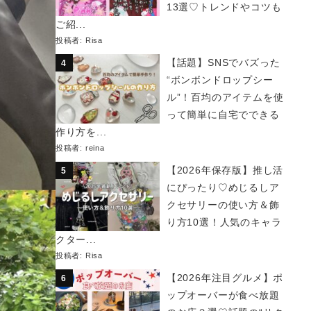
13選♡トレンドやコツも
ご紹...
投稿者:
Risa
【話題】SNSでバズった
“ボンボンドロップシー
ル”！百均のアイテムを使
って簡単に自宅でできる
作り方を...
投稿者:
reina
【2026年保存版】推し活
にぴったり♡めじるしア
クセサリーの使い方＆飾
り方10選！人気のキャラ
クター...
投稿者:
Risa
【2026年注目グルメ】ポ
ップオーバーが食べ放題