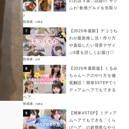
のお店３選♡話題の“サク
ふわ”食感グルメを先取り
♪
投稿者:
ruka
【2025年最新】デコうち
わが最新推し活！作り方
や真似したい背景デザイ
ン6選を詳しくお届け♡
投稿者:
yui
【2025年最新版】くるみ
ちゃんヘアのやり方を徹
底解説！簡単5STEPでミ
ディアムヘアでもできる
ヘア...
投稿者:
ruka
【簡単4STEP】ミディア
ムヘアでもできる「くら
げヘア」の超簡単なやり