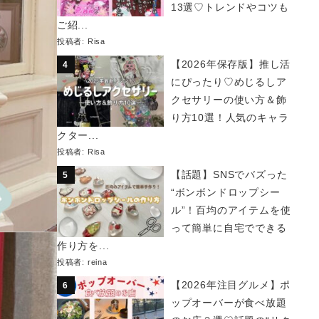
13選♡トレンドやコツも
ご紹...
投稿者:
Risa
【2026年保存版】推し活
にぴったり♡めじるしア
クセサリーの使い方＆飾
り方10選！人気のキャラ
クター...
投稿者:
Risa
【話題】SNSでバズった
“ボンボンドロップシー
ル”！百均のアイテムを使
って簡単に自宅でできる
作り方を...
投稿者:
reina
【2026年注目グルメ】ポ
ップオーバーが食べ放題