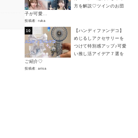
方を解説♡ツインのお団
子が可愛...
投稿者:
ruka
【ハンディファンデコ】
めじるしアクセサリーを
つけて特別感アップ♪可愛
い推し活アイデア７選を
ご紹介♡
投稿者:
arisa