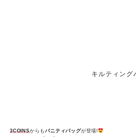
キルティング
3COINS
からも
バニティバッグ
が登場!