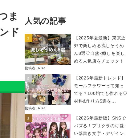
つま
人気の記事
ンド
【2025年夏最新】東京近
郊で楽しめる流しそうめ
ん8選♡自然×癒しを楽し
める人気店をチェック！
投稿者:
Risa
【2026年最新トレンド】
モールフラワーって知っ
てる？100均でも作れる♡
材料&作り方5選を...
投稿者:
Risa
【2026年最新版】SNSで
バズる！プリクラの可愛
い落書き文字・デザイン