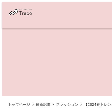
メ
イ
ン
コ
ン
テ
ン
ツ
へ
移
動
トップページ
最新記事
ファッション
【2024春ト