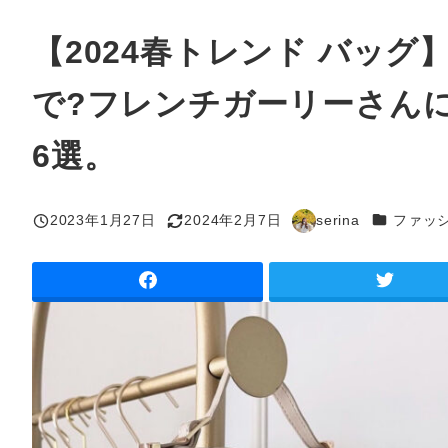
【2024春トレンド バッ
で?フレンチガーリーさん
6選。
カテゴリー
2023年1月27日
2024年2月7日
serina
ファッ
投稿日
更新日
著
者