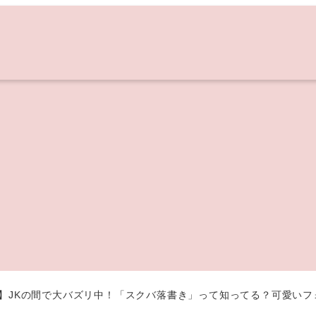
存版】JKの間で大バズリ中！「スクバ落書き」って知ってる？可愛い