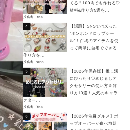
てる？100均でも作れる♡
材料&作り方5選を...
投稿者:
Risa
【話題】SNSでバズった
“ボンボンドロップシー
ル”！百均のアイテムを使
って簡単に自宅でできる
作り方を...
投稿者:
reina
【2026年保存版】推し活
にぴったり♡めじるしア
クセサリーの使い方＆飾
り方10選！人気のキャラ
クター...
投稿者:
Risa
【2026年注目グルメ】ポ
ップオーバーが食べ放題