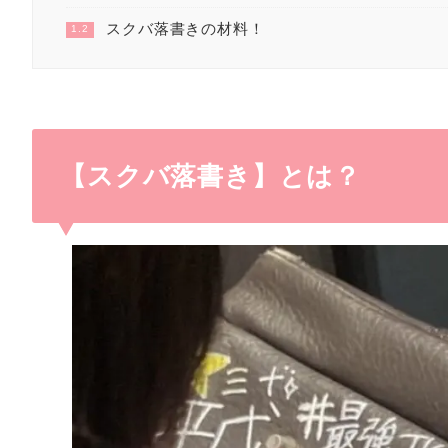
スクバ落書きの材料！
1.2
【スクバ落書き】とは？