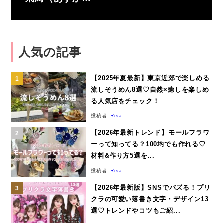
人気の記事
【2025年夏最新】東京近郊で楽しめる
流しそうめん8選♡自然×癒しを楽しめ
る人気店をチェック！
投稿者:
Risa
【2026年最新トレンド】モールフラワ
ーって知ってる？100均でも作れる♡
材料&作り方5選を...
投稿者:
Risa
【2026年最新版】SNSでバズる！プリ
クラの可愛い落書き文字・デザイン13
選♡トレンドやコツもご紹...