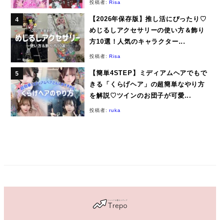
投稿者:
Risa
【2026年保存版】推し活にぴったり♡
めじるしアクセサリーの使い方＆飾り
方10選！人気のキャラクター...
投稿者:
Risa
【簡単4STEP】ミディアムヘアでもで
きる「くらげヘア」の超簡単なやり方
を解説♡ツインのお団子が可愛...
投稿者:
ruka