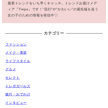
最新トレンドをいち早くキャッチ。トレンドお届けメデ
ィア『Trepo』です！"流行"や"かわいい"の最先端を追う
女の子のための情報を発信中♡
カテゴリー
ファッション
メイク・美容
ライフスタイル
グルメ
セレクト
トレポガールズ
旅行・おでかけ
インタビュー