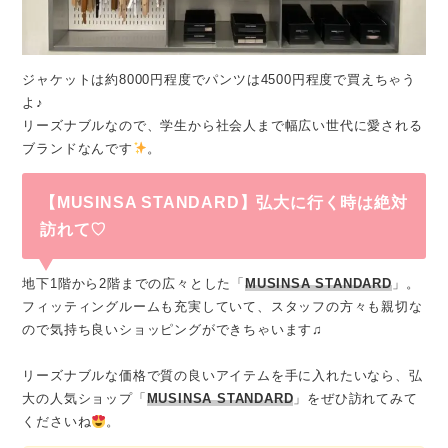
ジャケットは約8000円程度でパンツは4500円程度で買えちゃう
よ♪
リーズナブルなので、学生から社会人まで幅広い世代に愛される
ブランドなんです
。
【MUSINSA STANDARD】弘大に行く時は絶対
訪れて♡
地下1階から2階までの広々とした「
MUSINSA STANDARD
」。
フィッティングルームも充実していて、スタッフの方々も親切な
ので気持ち良いショッピングができちゃいます♫
リーズナブルな価格で質の良いアイテムを手に入れたいなら、弘
大の人気ショップ「
MUSINSA STANDARD
」をぜひ訪れてみて
くださいね
。