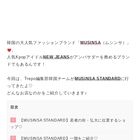
韓国の大人気ファッションブランド「
MUSINSA
（ムシンサ）」
。
人気Kpopアイドル
NEW JEANS
がアンバサダーを務めるブラン
ドでもあるんです！
今回は、Trepo編集部韓国チームが
MUSINSA STANDARD
に行
ってきたよ♡
どんなお店なのかをご紹介していきます♪
目次
1
【MUSINSA STANDARD】若者の街・弘大に位置するショ
ップ♡
2
【MUSINSA STANDARD】一階をご紹介♡