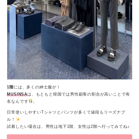
1階
には、多くの紳士服が！
MUSINSA
は、もともと韓国では男性顧客の割合が高いことで有
名なんです
。
日常使いしやすいTシャツとパンツが多くて値段もリーズナブ
ル！
試着したい場合は、男性は地下1階、女性は2階へ行ってみてね♪