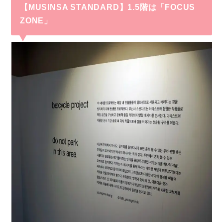
【MUSINSA STANDARD】1.5階は「
FOCUS
ZONE
」