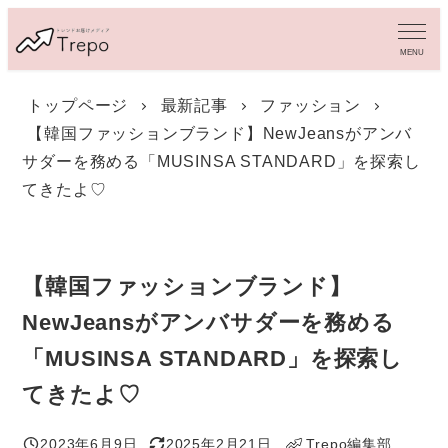
メ
イ
MENU
ン
コ
トップページ
最新記事
ファッション
ン
【韓国ファッションブランド】NewJeansがアンバ
テ
ン
サダーを務める「MUSINSA STANDARD」を探索し
ツ
てきたよ♡
へ
移
動
【韓国ファッションブランド】
NewJeansがアンバサダーを務める
「MUSINSA STANDARD」を探索し
てきたよ♡
2023年6月9日
2025年2月21日
Trepo編集部