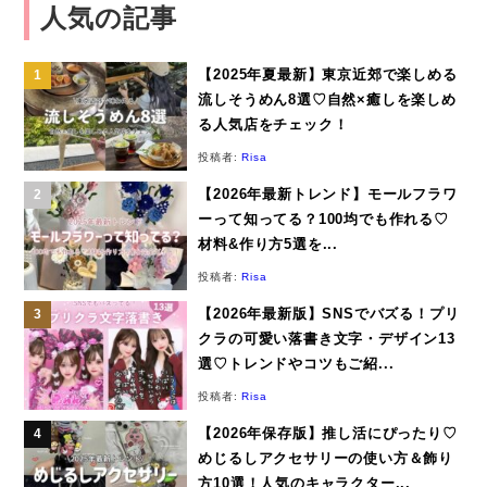
人気の記事
【2025年夏最新】東京近郊で楽しめる
流しそうめん8選♡自然×癒しを楽しめ
る人気店をチェック！
投稿者:
Risa
【2026年最新トレンド】モールフラワ
ーって知ってる？100均でも作れる♡
材料&作り方5選を...
投稿者:
Risa
【2026年最新版】SNSでバズる！プリ
クラの可愛い落書き文字・デザイン13
選♡トレンドやコツもご紹...
投稿者:
Risa
【2026年保存版】推し活にぴったり♡
めじるしアクセサリーの使い方＆飾り
方10選！人気のキャラクター...