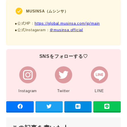
MUSINSA（ムシンサ）
●公式HP：
https://global.musinsa.com/jp/main
●公式Instagaram：
＠musinsa.official
SNSをフォローする♡
Instagram
Twitter
LINE