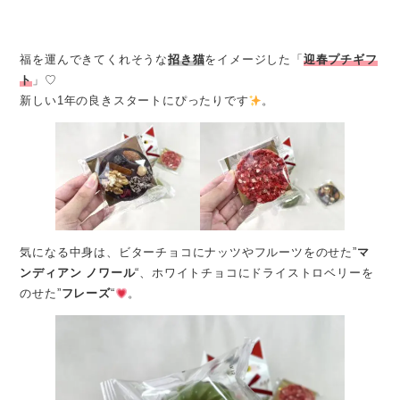
福を運んできてくれそうな
招き猫
をイメージした「
迎春プチギフ
ト
」♡
新しい1年の良きスタートにぴったりです
。
気になる中身は、ビターチョコにナッツやフルーツをのせた”
マ
ンディアン ノワール
“、ホワイトチョコにドライストロベリーを
のせた”
フレーズ
“
。