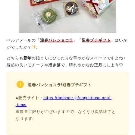
ベルアメールの「
迎春パレショコラ
」「
迎春プチギフト
」はいか
がでしたか？
。
どちらも
新年
の始まりにぴったりな華やかなスイーツですよね♪
縁起の良いモチーフや
招き猫
で、晴れやかな
お正月
にしよう♡
迎春パレショコラ/迎春プチギフト
●販売サイト：
https://belamer.jp/pages/seasonal-
items
※数量に限りがございますので、なくなり次第終了と
なります。