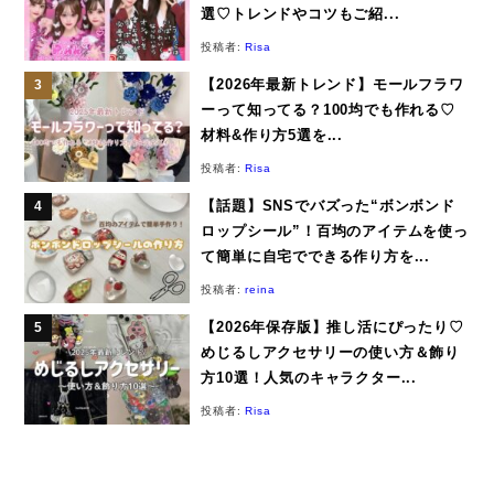
選♡トレンドやコツもご紹...
投稿者:
Risa
【2026年最新トレンド】モールフラワ
ーって知ってる？100均でも作れる♡
材料&作り方5選を...
投稿者:
Risa
【話題】SNSでバズった“ボンボンド
ロップシール”！百均のアイテムを使っ
て簡単に自宅でできる作り方を...
投稿者:
reina
【2026年保存版】推し活にぴったり♡
めじるしアクセサリーの使い方＆飾り
方10選！人気のキャラクター...
投稿者:
Risa