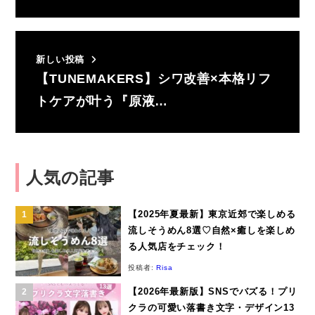
新しい投稿
【TUNEMAKERS】シワ改善×本格リフ
トケアが叶う『原液…
人気の記事
【2025年夏最新】東京近郊で楽しめる
流しそうめん8選♡自然×癒しを楽しめ
る人気店をチェック！
投稿者:
Risa
【2026年最新版】SNSでバズる！プリ
クラの可愛い落書き文字・デザイン13