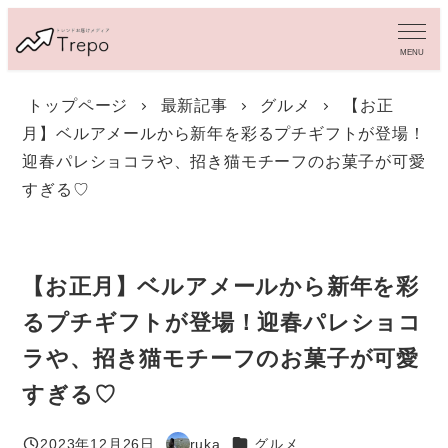
メ
イ
MENU
ン
コ
トップページ
最新記事
グルメ
【お正
ン
月】ベルアメールから新年を彩るプチギフトが登場！
テ
ン
迎春パレショコラや、招き猫モチーフのお菓子が可愛
ツ
すぎる♡
へ
移
動
【お正月】ベルアメールから新年を彩
るプチギフトが登場！迎春パレショコ
ラや、招き猫モチーフのお菓子が可愛
すぎる♡
カテゴリー
2023年12月26日
ruka
グルメ