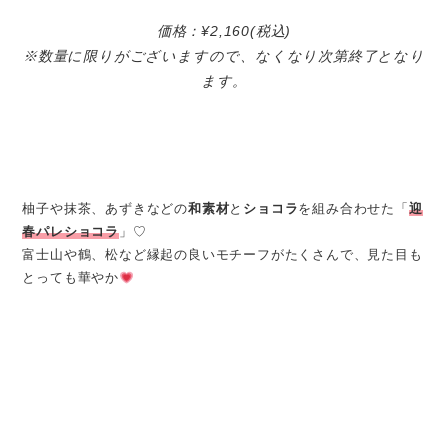
価格：¥2,160(税込)
※数量に限りがございますので、なくなり次第終了となり
ます。
柚子や抹茶、あずきなどの
和素材
と
ショコラ
を組み合わせた「
迎
春パレショコラ
」♡
富士山や鶴、松など縁起の良いモチーフがたくさんで、見た目も
とっても華やか