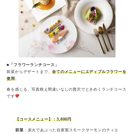
■「フラワーランチコース」
前菜からデザートまで、
全てのメニューにエディブルフラワーを
使用
。
春を感じる、写真映え間違いなしの贅沢でときめくランチコース
です
【コースメニュー】：3,800円
前菜
：炭火であぶった自家製スモークサーモンのティエ