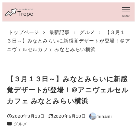
メ
イ
MENU
ン
コ
トップページ
最新記事
グルメ
【３月１
ン
３日～】みなとみらいに新感覚デザートが登場！＠ア
テ
ン
ニヴェルセルカフェ みなとみらい横浜
ツ
へ
移
動
【３月１３日～】みなとみらいに新感
覚デザートが登場！＠アニヴェルセル
カフェ みなとみらい横浜
2020年3月13日
2020年5月10日
minami
投稿日
更新日
著
カテゴリー
グルメ
者