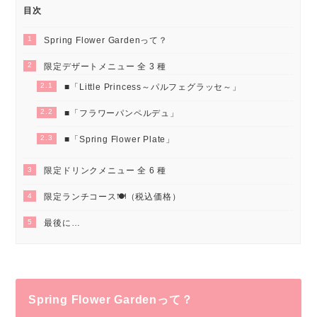
目次
1
Spring Flower Gardenって？
2
限定デザートメニュー 全 3 種
2.1
■「Little Princess～パルフェグラッセ～」
2.2
■「フラワーパンペルデュ」
2.3
■「Spring Flower Plate」
3
限定ドリンクメニュー 全 6 種
4
限定ランチコース🍽（税込価格）
5
最後に…
Spring Flower Gardenって？