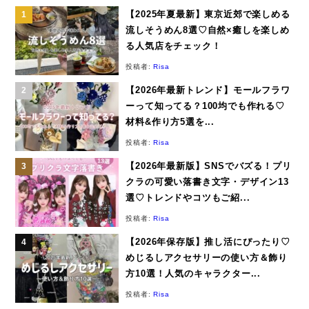
【2025年夏最新】東京近郊で楽しめる
流しそうめん8選♡自然×癒しを楽しめ
る人気店をチェック！
投稿者:
Risa
【2026年最新トレンド】モールフラワ
ーって知ってる？100均でも作れる♡
材料&作り方5選を...
投稿者:
Risa
【2026年最新版】SNSでバズる！プリ
クラの可愛い落書き文字・デザイン13
選♡トレンドやコツもご紹...
投稿者:
Risa
【2026年保存版】推し活にぴったり♡
めじるしアクセサリーの使い方＆飾り
方10選！人気のキャラクター...
投稿者:
Risa