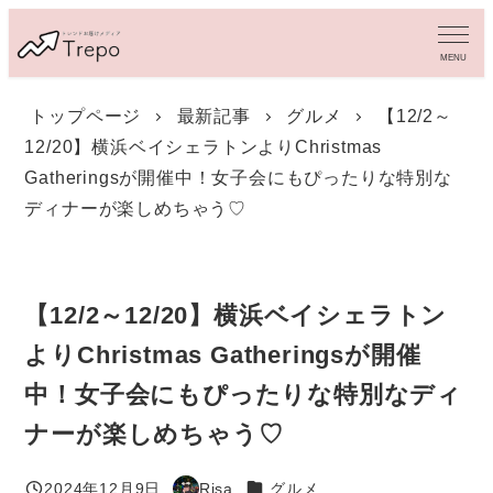
メ
イ
MENU
ン
コ
トップページ
最新記事
グルメ
【12/2～
ン
12/20】横浜ベイシェラトンよりChristmas
テ
ン
Gatheringsが開催中！女子会にもぴったりな特別な
ツ
ディナーが楽しめちゃう♡
へ
移
動
【12/2～12/20】横浜ベイシェラトン
よりChristmas Gatheringsが開催
中！女子会にもぴったりな特別なディ
ナーが楽しめちゃう♡
カテゴリー
2024年12月9日
Risa
グルメ