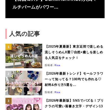
ルチバームがパワー…
人気の記事
【2025年夏最新】東京近郊で楽しめる
流しそうめん8選♡自然×癒しを楽しめ
る人気店をチェック！
投稿者:
Risa
【2026年最新トレンド】モールフラワ
ーって知ってる？100均でも作れる♡
材料&作り方5選を...
投稿者:
Risa
【2026年最新版】SNSでバズる！プリ
クラの可愛い落書き文字・デザイン13