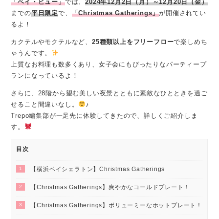
「ベイ・ビュー」
では、
2024年12月2日（月）～12月20日（金）
までの
平日限定
で、
「Christmas Gatherings」
が開催されてい
るよ！
カクテルやモクテルなど、
25種類以上をフリーフロー
で楽しめち
ゃうんです。
上質なお料理も数多くあり、女子会にもぴったりなパーティープ
ランになっているよ！
さらに、28階から望む美しい夜景とともに素敵なひとときを過ご
せること間違いなし。
♪
Trepo編集部が一足先に体験してきたので、詳しくご紹介しま
す。
目次
1
【横浜ベイシェラトン】Christmas Gatherings
2
【Christmas Gatherings】爽やかなコールドプレート！
3
【Christmas Gatherings】ボリューミーなホットプレート！