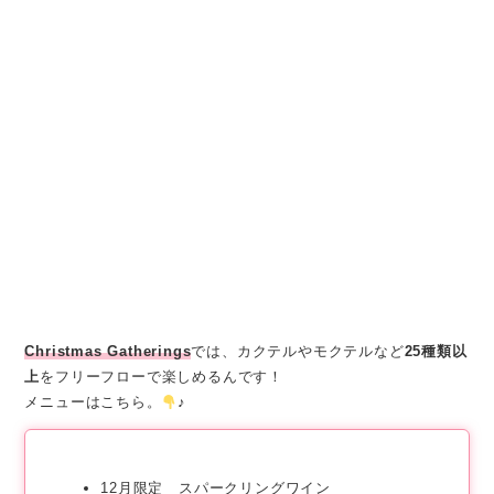
左：シンデレラ 右：バニラシェケラート
Christmas Gatherings
では、カクテルやモクテルなど
25種類以
上
をフリーフローで楽しめるんです！
メニューはこちら。
♪
12月限定 スパークリングワイン