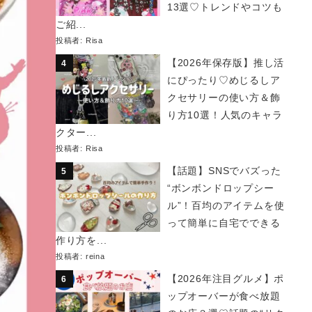
13選♡トレンドやコツも
ご紹...
投稿者:
Risa
【2026年保存版】推し活
にぴったり♡めじるしア
クセサリーの使い方＆飾
り方10選！人気のキャラ
クター...
投稿者:
Risa
【話題】SNSでバズった
“ボンボンドロップシー
ル”！百均のアイテムを使
って簡単に自宅でできる
作り方を...
投稿者:
reina
【2026年注目グルメ】ポ
ップオーバーが食べ放題