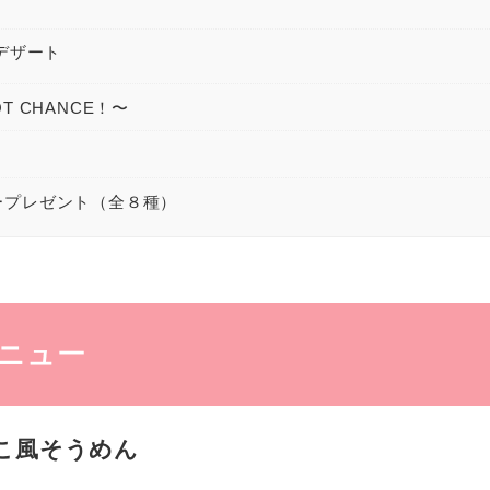
デザート
 CHANCE！〜
！
ープレゼント（全８種）
ニュー
こ風そうめん