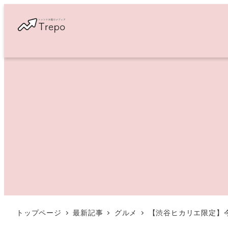
メ
イ
ン
コ
ン
テ
ン
ツ
へ
移
動
トップページ
最新記事
グルメ
【渋谷ヒカリエ限定】