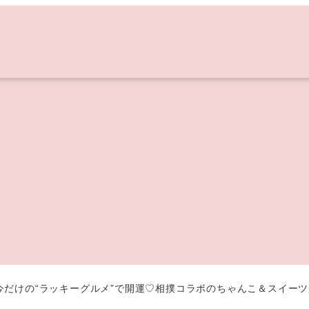
今だけの“ラッキーグルメ”で開運♡相撲コラボのちゃんこ＆スイー