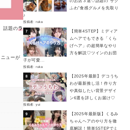
のお店３選♡話題の“サク
ふわ”食感グルメを先取り
♪
投稿者:
ruka
て、話題の
ラ
【簡単4STEP】ミディア
ムヘアでもできる「くら
げヘア」の超簡単なやり
方を解説♡ツインのお団
メニューが
子が可愛...
投稿者:
ruka
【2025年最新】デコうち
わが最新推し活！作り方
や真似したい背景デザイ
ン6選を詳しくお届け♡
投稿者:
yui
【2025年最新版】くるみ
ちゃんヘアのやり方を徹
底解説！簡単5STEPでミ