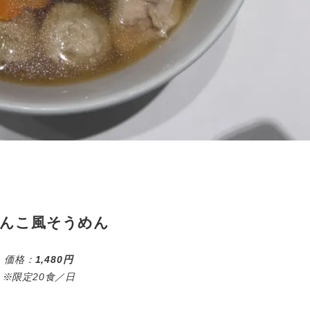
んこ風そうめん
価格：
1,480円
※限定20食／日