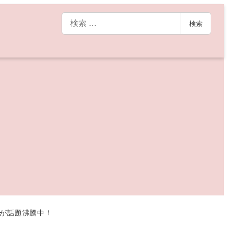
検
検索
索
ツが話題沸騰中！