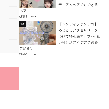
ディアムヘアでもできる
ヘア...
投稿者:
ruka
【ハンディファンデコ】
めじるしアクセサリーを
つけて特別感アップ♪可愛
い推し活アイデア７選を
ご紹介♡
投稿者:
arisa