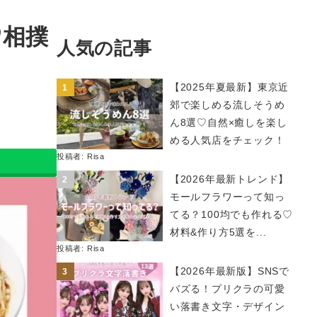
♡相撲
人気の記事
【2025年夏最新】東京近
郊で楽しめる流しそうめ
ん8選♡自然×癒しを楽し
める人気店をチェック！
投稿者:
Risa
【2026年最新トレンド】
モールフラワーって知っ
てる？100均でも作れる♡
材料&作り方5選を...
投稿者:
Risa
【2026年最新版】SNSで
バズる！プリクラの可愛
い落書き文字・デザイン