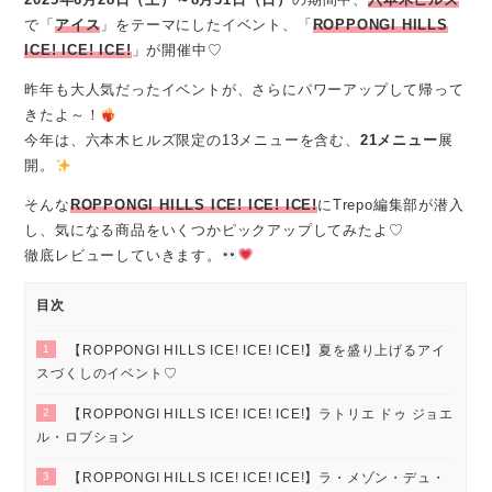
で「
アイス
」をテーマにしたイベント、「
ROPPONGI HILLS
ICE! ICE! ICE!
」が開催中♡
昨年も大人気だったイベントが、さらにパワーアップして帰って
きたよ～！
今年は、六本木ヒルズ限定の13メニューを含む、
21メニュー
展
開。
そんな
ROPPONGI HILLS ICE! ICE! ICE!
にTrepo編集部が潜入
し、気になる商品をいくつかピックアップしてみたよ♡
徹底レビューしていきます。
目次
1
【ROPPONGI HILLS ICE! ICE! ICE!】夏を盛り上げるアイ
スづくしのイベント♡
2
【ROPPONGI HILLS ICE! ICE! ICE!】ラトリエ ドゥ ジョエ
ル・ロブション
3
【ROPPONGI HILLS ICE! ICE! ICE!】ラ・メゾン・デュ・