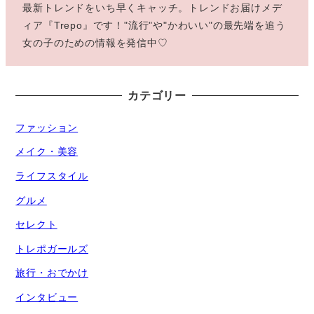
最新トレンドをいち早くキャッチ。トレンドお届けメデ
ィア『Trepo』です！"流行"や"かわいい"の最先端を追う
女の子のための情報を発信中♡
カテゴリー
ファッション
メイク・美容
ライフスタイル
グルメ
セレクト
トレポガールズ
旅行・おでかけ
インタビュー