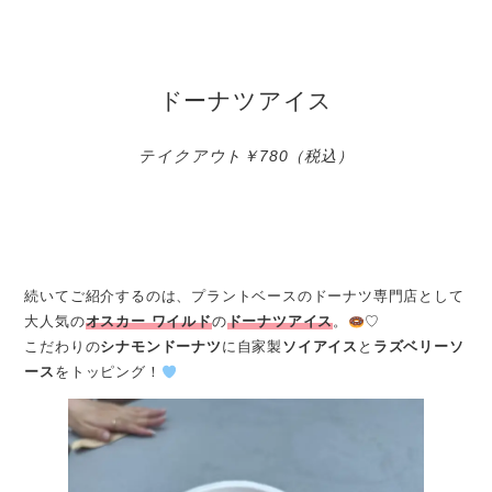
ドーナツアイス
テイクアウト￥780（税込）
続いてご紹介するのは、プラントベースのドーナツ専門店として
大人気の
オスカー ワイルド
の
ドーナツアイス
。
♡
こだわりの
シナモンドーナツ
に自家製
ソイアイス
と
ラズベリーソ
ース
をトッピング！