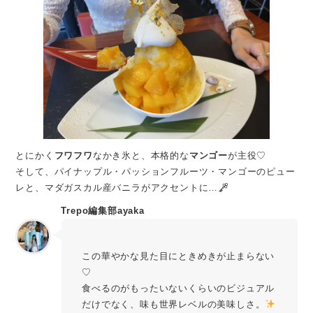
とにかく
フワフワ
なかき氷と、本格的な
マンゴー
が主役♡
そして、パイナップル・パッションフルーツ・マンゴーのピュー
レと、マダガスカル産バニラがアクセントに…
Trepo編集部ayaka
この華やかな見た目にときめきが止まらない
♡
食べるのがもったいないくらいのビジュアル
だけでなく、味も世界レベルの美味しさ。