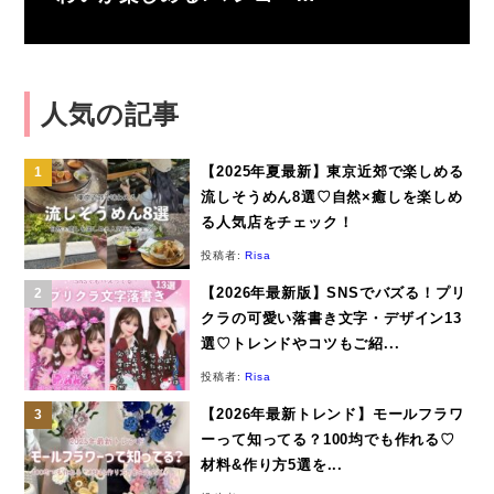
人気の記事
【2025年夏最新】東京近郊で楽しめる
流しそうめん8選♡自然×癒しを楽しめ
る人気店をチェック！
投稿者:
Risa
【2026年最新版】SNSでバズる！プリ
クラの可愛い落書き文字・デザイン13
選♡トレンドやコツもご紹...
投稿者:
Risa
【2026年最新トレンド】モールフラワ
ーって知ってる？100均でも作れる♡
材料&作り方5選を...