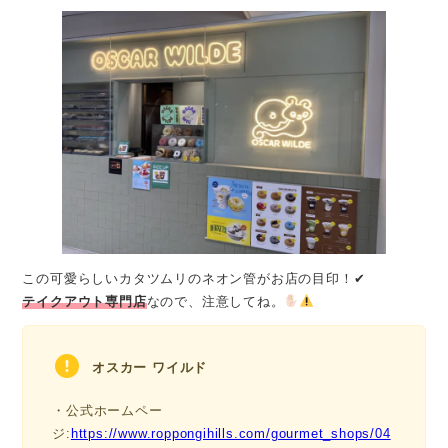
この可愛らしいカタツムリのネオン管がお店の目印！✔
テイクアウト専門店
なので、注意してね。
オスカー ワイルド
・公式ホームペー
ジ:
https://www.roppongihills.com/gourmet_shops/04