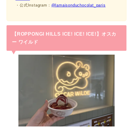
・公式Instagram：
@lamaisonduchocolat_paris
【ROPPONGI HILLS ICE! ICE! ICE!】オスカ
ー ワイルド