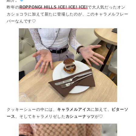
紹介。
昨年の
ROPPONGI HILLS ICE! ICE! ICE!
で大人気だったオン
カショコラに加えて新たに登場したのが、このキャラメルフレー
バーなんです♡
クッキーシューの中には、
キャラメルアイス
に加えて、
ビターソ
ース
、そしてキャラメリゼした
カシューナッツ
が♡