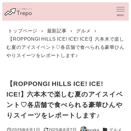
メ
イ
MENU
ン
コ
トップページ
最新記事
グルメ
ン
【ROPPONGI HILLS ICE! ICE! ICE!】六本木で楽し
テ
ン
む夏のアイスイベント♡各店舗で食べられる豪華ひん
ツ
やりスイーツをレポートします♪
へ
移
動
【ROPPONGI HILLS ICE! ICE!
ICE!】六本木で楽しむ夏のアイスイベ
ント♡各店舗で食べられる豪華ひんや
りスイーツをレポートします♪
カテゴリー
2025年8月1日
2025年8月7日
ayaka
グルメ