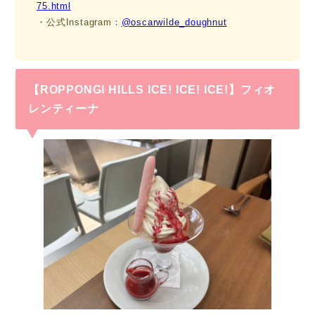
75.html
・公式Instagram：
@oscarwilde_doughnut
【ROPPONGI HILLS ICE! ICE! ICE!】フィオ
レンティーナ