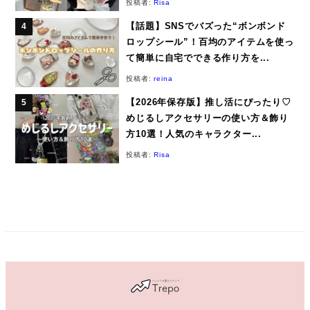
投稿者:
Risa
【話題】SNSでバズった“ボンボンド
ロップシール”！百均のアイテムを使っ
て簡単に自宅でできる作り方を...
投稿者:
reina
【2026年保存版】推し活にぴったり♡
めじるしアクセサリーの使い方＆飾り
方10選！人気のキャラクター...
投稿者:
Risa