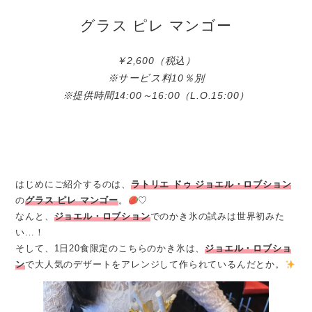
グラス ピレ マンゴー
￥2,600（税込）
※サービス料10％別
※提供時間14:00～16:00（L.O.15:00）
はじめにご紹介するのは、
ラトリエ ドゥ ジョエル・ロブション
の
グラス ピレ マンゴー
。
♡
なんと、
ジョエル・ロブション
でのかき氷の試みは世界初みた
い…！
そして、1日20食限定のこちらのかき氷は、
ジョエル・ロブショ
ン
で大人気のデザートをアレンジして作られているんだとか。