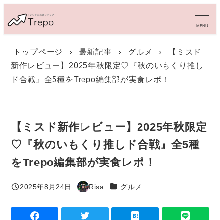
メ
イ
MENU
ン
コ
トップページ
最新記事
グルメ
【ミスド
ン
新作レビュー】2025年秋限定♡『秋のいもくり推し
テ
ン
ド合戦』全5種をTrepo編集部が実食レポ！
ツ
へ
移
動
【ミスド新作レビュー】2025年秋限定
♡『秋のいもくり推しド合戦』全5種
をTrepo編集部が実食レポ！
カテゴリー
2025年8月24日
Risa
グルメ
投稿日
著
者