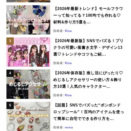
【2026年最新トレンド】モールフラワ
ーって知ってる？100均でも作れる♡
材料&作り方5選を...
投稿者:
Risa
【2026年最新版】SNSでバズる！プリ
クラの可愛い落書き文字・デザイン13
選♡トレンドやコツもご紹...
投稿者:
Risa
【2026年保存版】推し活にぴったり♡
めじるしアクセサリーの使い方＆飾り
方10選！人気のキャラクター...
投稿者:
Risa
【話題】SNSでバズった“ボンボンド
ロップシール”！百均のアイテムを使っ
て簡単に自宅でできる作り方を...
投稿者:
reina