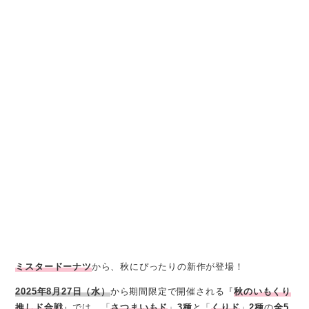
ミスタードーナツ
から、秋にぴったりの新作が登場！
2025年8月27日（水）
から期間限定で開催される『
秋のいもくり
推しド合戦
』では、「
さつまいもド
」
3種
と「
くりド
」
2種
の
全5