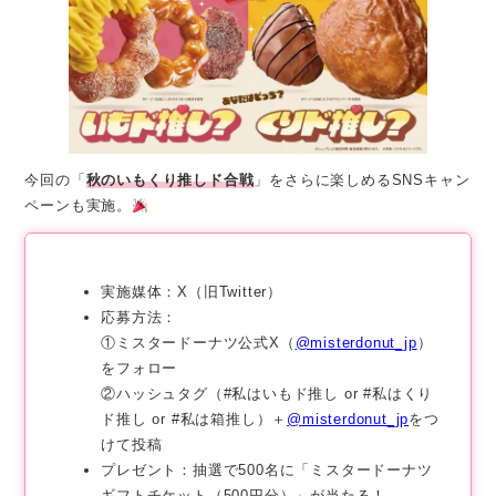
今回の「
秋のいもくり推しド合戦
」をさらに楽しめるSNSキャン
ペーンも実施。
実施媒体：X（旧Twitter）
応募方法：
①ミスタードーナツ公式X（
@misterdonut_jp
）
をフォロー
②ハッシュタグ（#私はいもド推し or #私はくり
ド推し or #私は箱推し）＋
@misterdonut_jp
をつ
けて投稿
プレゼント：抽選で500名に「ミスタードーナツ
ギフトチケット（500円分）」が当たる！