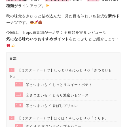
種類
がラインアップ。
秋の味覚をぎゅっと詰め込んだ、見た目も味わいも贅沢な
新作ド
ーナツ
です。
今回は、Trepo編集部が一足早く全種類を実食レビュー♡
気になる味わい
や
おすすめポイント
をたっぷりとご紹介します！
目次
1
【ミスタードーナツ】しっとり＆ねっとり♡「さつまいも
ド」
1.1
①さつまいもド しっとりスイートポテト
1.2
②さつまいもド とろり濃蜜いもソース
1.3
③さつまいもド 香ばしブリュレ
2
【ミスタードーナツ】ほくほく＆しっとり♡「くりド」
2.1
④くりド マロンホイップ＆ハニー