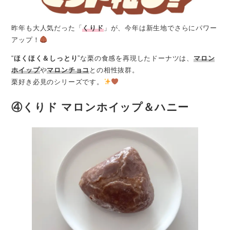
昨年も大人気だった「
くりド
」が、今年は新生地でさらにパワー
アップ！
“
ほくほく＆しっとり
”な栗の食感を再現したドーナツは、
マロン
ホイップ
や
マロンチョコ
との相性抜群。
栗好き必見のシリーズです。
④
くりド マロンホイップ＆ハニー