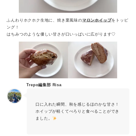
ふんわりホクホク生地に、焼き栗風味の
マロンホイップ
をトッピ
ング！
はちみつのような優しい甘さが口いっぱいに広がります♡
Trepo編集部 Risa
口に入れた瞬間、秋を感じるほのかな甘さ！
ホイップが軽くてぺろりと食べることができ
ました。