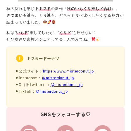
秋の訪れを感じる
ミスド
の新作『
秋のいもくり推しド合戦
』。
さつまいも派
も、
くり派
も、どちらも食べ比べしたくなる魅力が
詰まっていました。
私は“
いもド
”推しでしたが、“
くりド
”も外せない！
ぜひ友達や家族とシェアして楽しんでみてね。
ミスタードーナツ
⚫︎公式サイト：
https://www.misterdonut.jp
⚫︎Instagram：
＠misterdonut_jp
⚫︎X（旧Twitter）：
@misterdonut_jp
⚫︎TikTok：
＠misterdonut_jp
SNSをフォローする♡