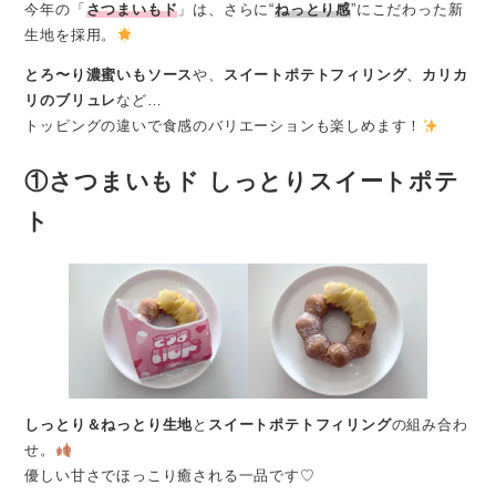
今年の「
さつまいもド
」は、さらに“
ねっとり感
”にこだわった新
生地を採用。
とろ〜り濃蜜いもソース
や、
スイートポテトフィリング
、
カリカ
リのブリュレ
など…
トッピングの違いで食感のバリエーションも楽しめます！
①
さつまいもド しっとりスイートポテ
ト
しっとり＆ねっとり生地
と
スイートポテトフィリング
の組み合わ
せ。
優しい甘さでほっこり癒される一品です♡