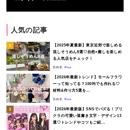
人気の記事
【2025年夏最新】東京近郊で楽しめる
流しそうめん8選♡自然×癒しを楽しめ
る人気店をチェック！
投稿者:
Risa
【2026年最新トレンド】モールフラワ
ーって知ってる？100均でも作れる♡
材料&作り方5選を...
投稿者:
Risa
【2026年最新版】SNSでバズる！プリ
クラの可愛い落書き文字・デザイン13
選♡トレンドやコツもご紹...