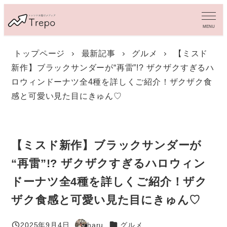
メ
イ
MENU
ン
コ
トップページ
最新記事
グルメ
【ミスド
ン
新作】ブラックサンダーが“再雷”!? ザクザクすぎるハ
テ
ン
ロウィンドーナツ全4種を詳しくご紹介！ザクザク食
ツ
感と可愛い見た目にきゅん♡
へ
移
動
【ミスド新作】ブラックサンダーが
“再雷”!? ザクザクすぎるハロウィン
ドーナツ全4種を詳しくご紹介！ザク
ザク食感と可愛い見た目にきゅん♡
カテゴリー
2025年9月4日
haru
グルメ