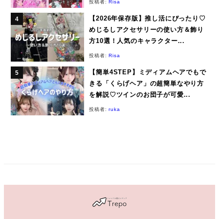
投稿者:
Risa
【2026年保存版】推し活にぴったり♡
めじるしアクセサリーの使い方＆飾り
方10選！人気のキャラクター...
投稿者:
Risa
【簡単4STEP】ミディアムヘアでもで
きる「くらげヘア」の超簡単なやり方
を解説♡ツインのお団子が可愛...
投稿者:
ruka