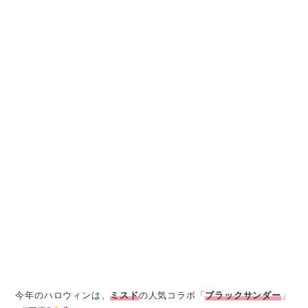
今年のハロウィンは、
ミスド
の人気コラボ「
ブラックサンダー
」