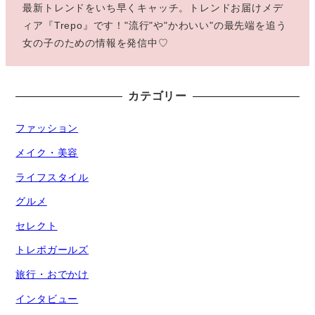
最新トレンドをいち早くキャッチ。トレンドお届けメデ
ィア『Trepo』です！"流行"や"かわいい"の最先端を追う
女の子のための情報を発信中♡
カテゴリー
ファッション
メイク・美容
ライフスタイル
グルメ
セレクト
トレポガールズ
旅行・おでかけ
インタビュー