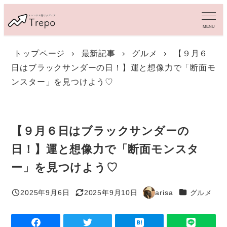
メ
イ
MENU
ン
コ
トップページ
最新記事
グルメ
【９月６
ン
日はブラックサンダーの日！】運と想像力で「断面モ
テ
ン
ンスター」を見つけよう♡
ツ
へ
移
動
【９月６日はブラックサンダーの
日！】運と想像力で「断面モンスタ
ー」を見つけよう♡
カテゴリー
2025年9月6日
2025年9月10日
arisa
グルメ
投稿日
更新日
著
者