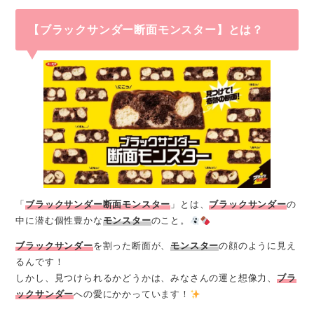
【ブラックサンダー断面モンスター】とは？
「
ブラックサンダー断面モンスター
」とは、
ブラックサンダー
の
中に潜む個性豊かな
モンスター
のこと。
ブラックサンダー
を割った断面が、
モンスター
の顔のように見え
るんです！
しかし、見つけられるかどうかは、みなさんの運と想像力、
ブラ
ックサンダー
への愛にかかっています！