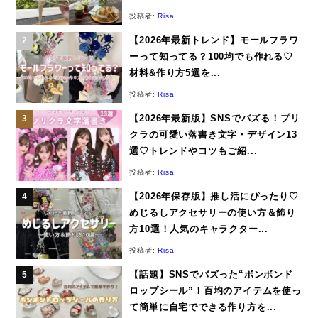
投稿者:
Risa
【2026年最新トレンド】モールフラワ
ーって知ってる？100均でも作れる♡
材料&作り方5選を...
投稿者:
Risa
【2026年最新版】SNSでバズる！プリ
クラの可愛い落書き文字・デザイン13
選♡トレンドやコツもご紹...
投稿者:
Risa
【2026年保存版】推し活にぴったり♡
めじるしアクセサリーの使い方＆飾り
方10選！人気のキャラクター...
投稿者:
Risa
【話題】SNSでバズった“ボンボンド
ロップシール”！百均のアイテムを使っ
て簡単に自宅でできる作り方を...