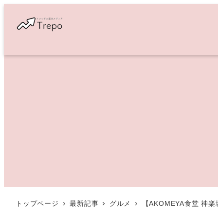
メ
イ
ン
コ
ン
テ
ン
ツ
へ
移
動
トップページ
最新記事
グルメ
【AKOMEYA食堂 