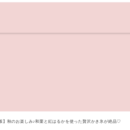
神楽坂】秋のお楽しみ♪和栗と紅はるかを使った贅沢かき氷が絶品♡