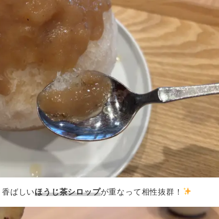
り香ばしい
ほうじ茶シロップ
が重なって相性抜群！