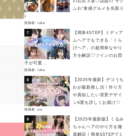
のお店３選♡話題の“サク
ふわ”食感グルメを先取り
♪
投稿者:
ruka
【簡単4STEP】ミディア
ムヘアでもできる「くら
げヘア」の超簡単なやり
方を解説♡ツインのお団
子が可愛...
投稿者:
ruka
【2025年最新】デコうち
わが最新推し活！作り方
や真似したい背景デザイ
ン6選を詳しくお届け♡
投稿者:
yui
【2025年最新版】くるみ
ちゃんヘアのやり方を徹
底解説！簡単5STEPでミ