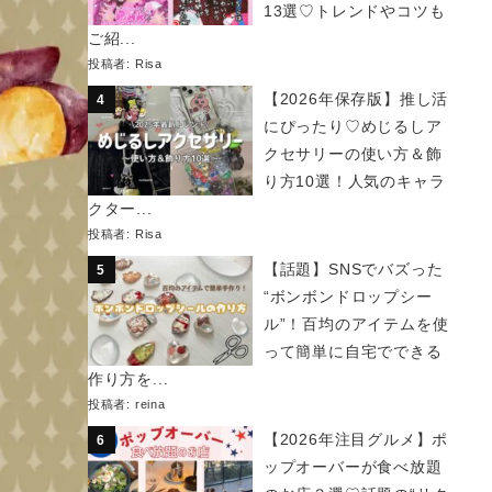
13選♡トレンドやコツも
ご紹...
投稿者:
Risa
【2026年保存版】推し活
にぴったり♡めじるしア
クセサリーの使い方＆飾
り方10選！人気のキャラ
クター...
投稿者:
Risa
【話題】SNSでバズった
“ボンボンドロップシー
ル”！百均のアイテムを使
って簡単に自宅でできる
作り方を...
投稿者:
reina
【2026年注目グルメ】ポ
ップオーバーが食べ放題