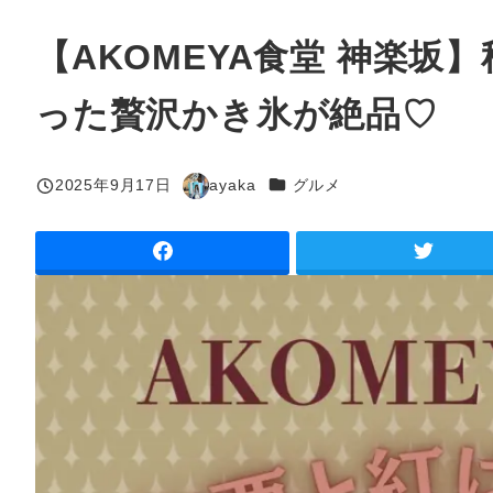
【AKOMEYA食堂 神楽
った贅沢かき氷が絶品♡
カテゴリー
2025年9月17日
ayaka
グルメ
投稿日
著
者