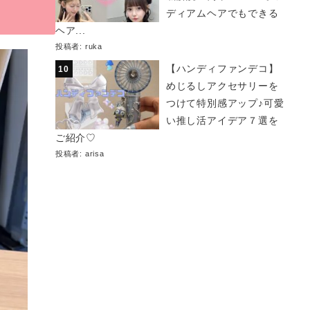
ディアムヘアでもできる
ヘア...
投稿者:
ruka
【ハンディファンデコ】
めじるしアクセサリーを
つけて特別感アップ♪可愛
い推し活アイデア７選を
ご紹介♡
投稿者:
arisa