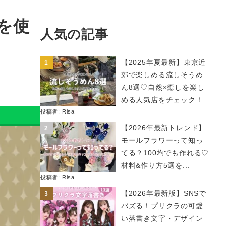
を使
人気の記事
【2025年夏最新】東京近
郊で楽しめる流しそうめ
ん8選♡自然×癒しを楽し
める人気店をチェック！
投稿者:
Risa
【2026年最新トレンド】
モールフラワーって知っ
てる？100均でも作れる♡
材料&作り方5選を...
投稿者:
Risa
【2026年最新版】SNSで
バズる！プリクラの可愛
い落書き文字・デザイン