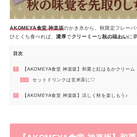
AKOMEYA食堂 神楽坂
のかき氷から、秋限定フレーバ
ひとくち食べれば、
濃厚
で
クリーミー
な
秋の味わい
に
目次
【AKOMEYA食堂 神楽坂】和栗と紅はるかクリーム
1
セットドリンクは玄米茶に♡
1.1
【AKOMEYA食堂 神楽坂】涼しく秋を楽しもう♪
2