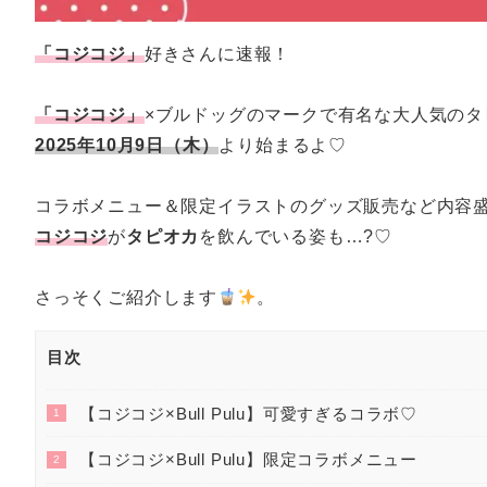
「コジコジ」
好きさんに速報！
「コジコジ」
×ブルドッグのマークで有名な大人気のタ
2025年10月9日（木）
より始まるよ♡
コラボメニュー＆限定イラストのグッズ販売など内容
コジコジ
が
タピオカ
を飲んでいる姿も…?♡
さっそくご紹介します
。
目次
【コジコジ×Bull Pulu】可愛すぎるコラボ♡
1
【コジコジ×Bull Pulu】限定コラボメニュー
2