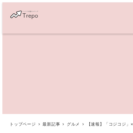
メ
イ
ン
コ
ン
テ
ン
ツ
へ
移
動
トップページ
最新記事
グルメ
【速報】「コジコジ」×大