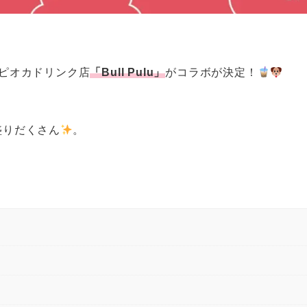
ピオカドリンク店
「Bull Pulu」
がコラボが決定！
盛りだくさん
。