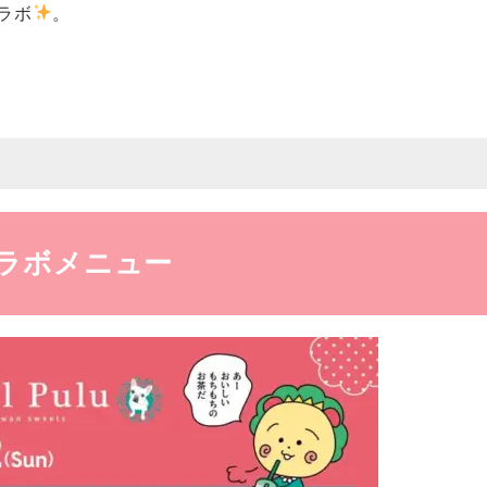
ラボ
。
！
定コラボメニュー