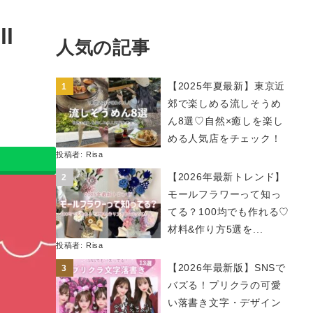
l
人気の記事
【2025年夏最新】東京近
郊で楽しめる流しそうめ
ん8選♡自然×癒しを楽し
める人気店をチェック！
投稿者:
Risa
【2026年最新トレンド】
モールフラワーって知っ
てる？100均でも作れる♡
材料&作り方5選を...
投稿者:
Risa
【2026年最新版】SNSで
バズる！プリクラの可愛
い落書き文字・デザイン