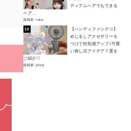
ディアムヘアでもできる
ヘア...
投稿者:
ruka
【ハンディファンデコ】
めじるしアクセサリーを
つけて特別感アップ♪可愛
い推し活アイデア７選を
ご紹介♡
投稿者:
arisa