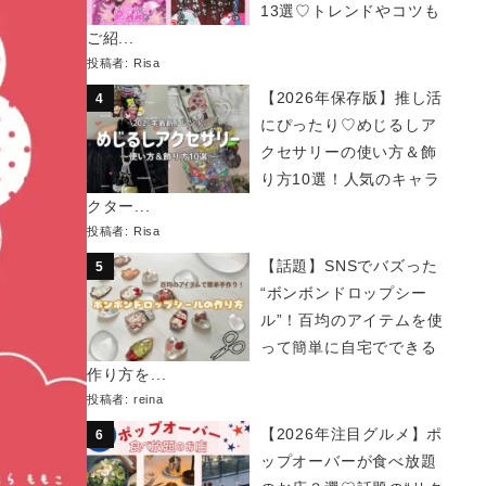
13選♡トレンドやコツも
ご紹...
投稿者:
Risa
【2026年保存版】推し活
にぴったり♡めじるしア
クセサリーの使い方＆飾
り方10選！人気のキャラ
クター...
投稿者:
Risa
【話題】SNSでバズった
“ボンボンドロップシー
ル”！百均のアイテムを使
って簡単に自宅でできる
作り方を...
投稿者:
reina
【2026年注目グルメ】ポ
ップオーバーが食べ放題