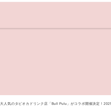
人気のタピオカドリンク店「Bull Pulu」がコラボ開催決定！202