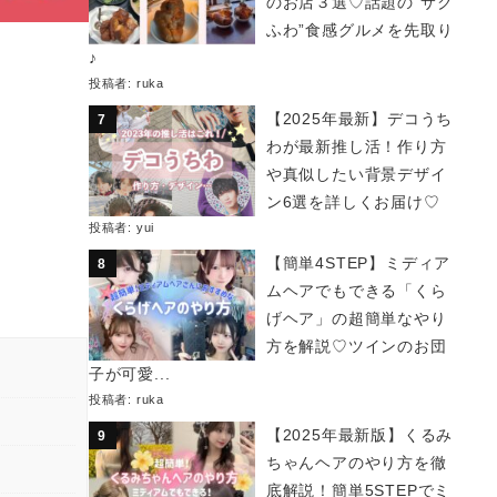
のお店３選♡話題の“サク
ふわ”食感グルメを先取り
♪
投稿者:
ruka
【2025年最新】デコうち
わが最新推し活！作り方
や真似したい背景デザイ
ン6選を詳しくお届け♡
投稿者:
yui
【簡単4STEP】ミディア
ムヘアでもできる「くら
げヘア」の超簡単なやり
方を解説♡ツインのお団
子が可愛...
投稿者:
ruka
【2025年最新版】くるみ
ちゃんヘアのやり方を徹
底解説！簡単5STEPでミ