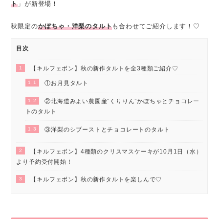
ト
」が新登場！
秋限定の
かぼちゃ・洋梨のタルト
も合わせてご紹介します！♡
目次
1
【キルフェボン】秋の新作タルトを全3種類ご紹介♡
1.1
①お月見タルト
1.2
②北海道みよい農園産“くりりん”かぼちゃとチョコレー
トのタルト
1.3
③洋梨のシブーストとチョコレートのタルト
2
【キルフェボン】4種類のクリスマスケーキが10月1日（水）
より予約受付開始！
3
【キルフェボン】秋の新作タルトを楽しんで♡