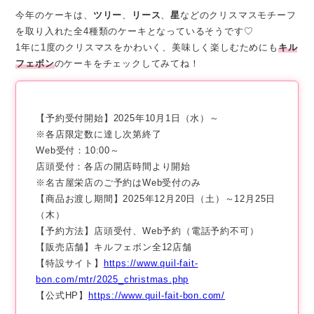
今年のケーキは、
ツリー
、
リース
、
星
などのクリスマスモチーフ
を取り入れた全4種類のケーキとなっているそうです♡
1年に1度のクリスマスをかわいく、美味しく楽しむためにも
キル
フェボン
のケーキをチェックしてみてね！
【予約受付開始】2025年10月1日（水）～
※各店限定数に達し次第終了
Web受付：10:00～
店頭受付：各店の開店時間より開始
※名古屋栄店のご予約はWeb受付のみ
【商品お渡し期間】2025年12月20日（土）～12月25日
（木）
【予約方法】店頭受付、Web予約（電話予約不可）
【販売店舗】キルフェボン全12店舗
【特設サイト】
https://www.quil-fait-
bon.com/mtr/2025_christmas.php
【公式HP】
https://www.quil-fait-bon.com/