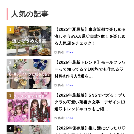
人気の記事
【2025年夏最新】東京近郊で楽しめる
流しそうめん8選♡自然×癒しを楽しめ
る人気店をチェック！
投稿者:
Risa
【2026年最新トレンド】モールフラワ
ーって知ってる？100均でも作れる♡
材料&作り方5選を...
投稿者:
Risa
【2026年最新版】SNSでバズる！プリ
クラの可愛い落書き文字・デザイン13
選♡トレンドやコツもご紹...
投稿者:
Risa
【2026年保存版】推し活にぴったり♡