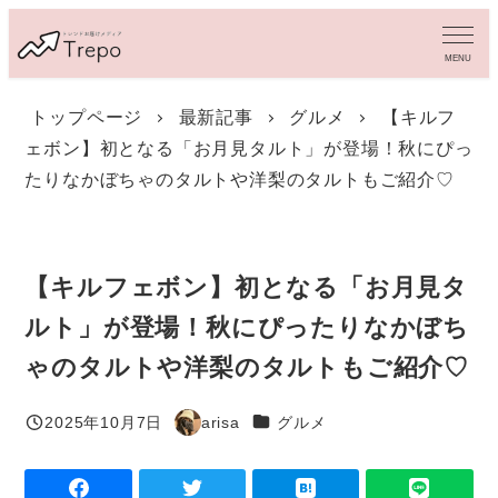
メ
イ
MENU
ン
コ
トップページ
最新記事
グルメ
【キルフ
ン
ェボン】初となる「お月見タルト」が登場！秋にぴっ
テ
ン
たりなかぼちゃのタルトや洋梨のタルトもご紹介♡
ツ
へ
移
動
【キルフェボン】初となる「お月見タ
ルト」が登場！秋にぴったりなかぼち
ゃのタルトや洋梨のタルトもご紹介♡
カテゴリー
2025年10月7日
arisa
グルメ
投稿日
著
者