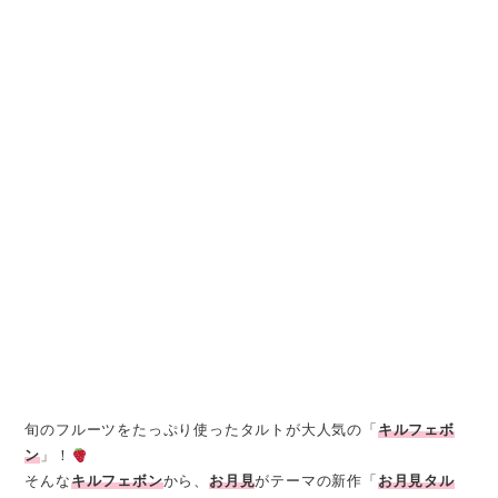
旬のフルーツをたっぷり使ったタルトが大人気の「
キルフェボ
ン
」！
そんな
キルフェボン
から、
お月見
がテーマの新作「
お月見タル