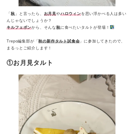
「
秋
」と言ったら、
お月見
や
ハロウィン
を思い浮かべる人は多い
んじゃないでしょうか？
キルフェボン
から、そんな
秋
に食べたいタルトが登場！
Trepo編集部が「
秋の新作タルト試食会
」に参加してきたので、
まるっとご紹介します！
①お月見タルト