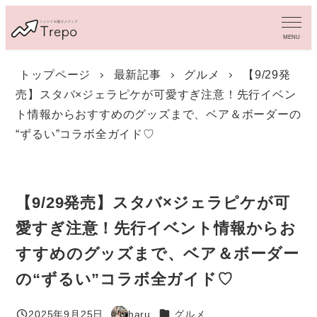
メ
イ
MENU
ン
コ
トップページ
最新記事
グルメ
【9/29発
ン
売】スタバ×ジェラピケが可愛すぎ注意！先行イベン
テ
ン
ト情報からおすすめのグッズまで、ベア＆ボーダーの
ツ
“ずるい”コラボ全ガイド♡
へ
移
動
【9/29発売】スタバ×ジェラピケが可
愛すぎ注意！先行イベント情報からお
すすめのグッズまで、ベア＆ボーダー
の“ずるい”コラボ全ガイド♡
カテゴリー
2025年9月25日
haru
グルメ