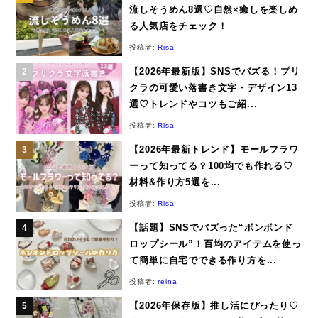
流しそうめん8選♡自然×癒しを楽しめ
る人気店をチェック！
投稿者:
Risa
【2026年最新版】SNSでバズる！プリ
クラの可愛い落書き文字・デザイン13
選♡トレンドやコツもご紹...
投稿者:
Risa
【2026年最新トレンド】モールフラワ
ーって知ってる？100均でも作れる♡
材料&作り方5選を...
投稿者:
Risa
【話題】SNSでバズった“ボンボンド
ロップシール”！百均のアイテムを使っ
て簡単に自宅でできる作り方を...
投稿者:
reina
【2026年保存版】推し活にぴったり♡