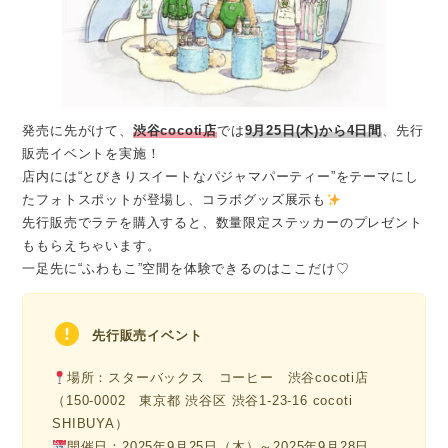
発売に先がけて、
渋谷cocoti店
では
9月25日(木)から4日間
、先行
販売イベントを実施！
店内には“とびきりスイートなパジャマパーティー”をテーマにし
たフォトスポットが登場し、コラボグッズ展示も
先行販売でラテを購入すると、数量限定ステッカーのプレゼント
ももらえちゃいます。
一足先に“ふわもこ”空間を体験できるのはここだけ♡
先行販売イベント
場所：スターバックス コーヒー 渋谷cocoti店
（150-0002 東京都 渋谷区 渋谷1-23-16 cocoti
SHIBUYA）
開催日：2025年9月25日（木）～2025年9月28日