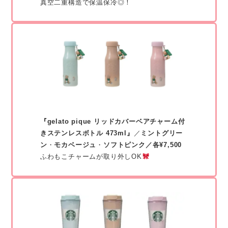
真空二重構造で保温保冷◎！
『gelato pique リッドカバーベアチャーム付
きステンレスボトル 473ml』
／
ミントグリー
ン
・
モカベージュ
・
ソフトピンク／各¥7,500
ふわもこチャームが取り外しOK