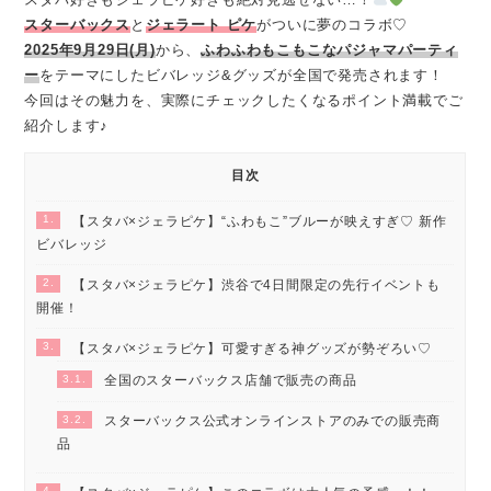
スターバックス
と
ジェラート ピケ
がついに夢のコラボ♡
2025年9月29日(月)
から、
ふわふわもこもこなパジャマパーティ
ー
をテーマにしたビバレッジ&グッズが全国で発売されます！
今回はその魅力を、実際にチェックしたくなるポイント満載でご
紹介します♪
目次
1.
【スタバ×ジェラピケ】“ふわもこ”ブルーが映えすぎ♡ 新作
ビバレッジ
2.
【スタバ×ジェラピケ】渋谷で4日間限定の先行イベントも
開催！
3.
【スタバ×ジェラピケ】可愛すぎる神グッズが勢ぞろい♡
3.1.
全国のスターバックス店舗で販売の商品
3.2.
スターバックス公式オンラインストアのみでの販売商
品
4.