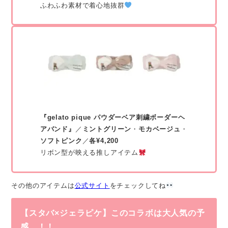
ふわふわ素材で着心地抜群
『gelato pique パウダーベア刺繍ボーダーヘ
アバンド』
／
ミントグリーン
・
モカベージュ
・
ソフトピンク
／
各¥4,200
リボン型が映える推しアイテム
その他のアイテムは
公式サイト
をチェックしてね
【スタバ×ジェラピケ】このコラボは大人気の予
感…！！