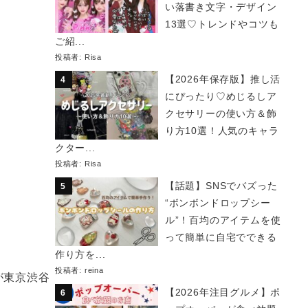
い落書き文字・デザイン
13選♡トレンドやコツも
ご紹...
投稿者:
Risa
【2026年保存版】推し活
にぴったり♡めじるしア
クセサリーの使い方＆飾
り方10選！人気のキャラ
クター...
投稿者:
Risa
【話題】SNSでバズった
“ボンボンドロップシー
ル”！百均のアイテムを使
って簡単に自宅でできる
作り方を...
投稿者:
reina
が東京渋谷
【2026年注目グルメ】ポ