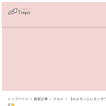
メ
イ
ン
コ
ン
テ
ン
ツ
へ
移
動
トップページ
最新記事
グルメ
【ホルモンとレモンサワ
定