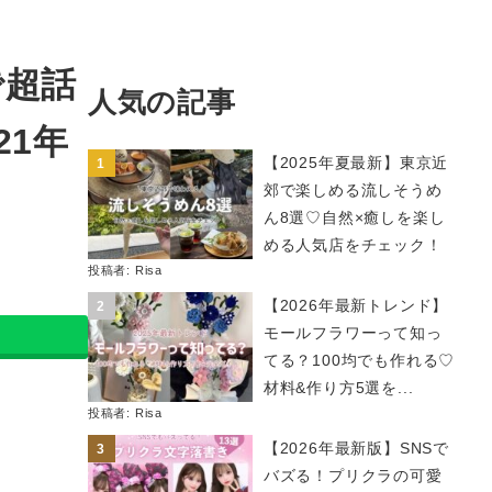
で超話
人気の記事
21年
【2025年夏最新】東京近
郊で楽しめる流しそうめ
ん8選♡自然×癒しを楽し
める人気店をチェック！
投稿者:
Risa
【2026年最新トレンド】
モールフラワーって知っ
てる？100均でも作れる♡
材料&作り方5選を...
投稿者:
Risa
【2026年最新版】SNSで
バズる！プリクラの可愛