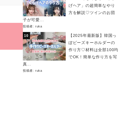
げヘア」の超簡単なやり
方を解説♡ツインのお団
子が可愛...
投稿者:
ruka
【2025年最新版】韓国っ
ぽビーズキーホルダーの
作り方♡材料は全部100均
でOK！簡単な作り方を写
真...
投稿者:
ruka