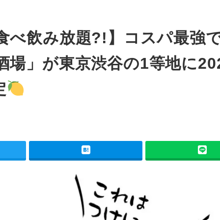
食べ飲み放題?!】コスパ最強
場」が東京渋谷の1等地に20
定