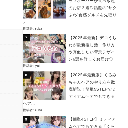
ップオーバーが食べ放題
のお店３選♡話題の“サク
ふわ”食感グルメを先取り
♪
投稿者:
ruka
【2025年最新】デコうち
わが最新推し活！作り方
や真似したい背景デザイ
ン6選を詳しくお届け♡
投稿者:
yui
【2025年最新版】くるみ
ちゃんヘアのやり方を徹
底解説！簡単5STEPでミ
ディアムヘアでもできる
ヘア...
投稿者:
ruka
【簡単4STEP】ミディア
ムヘアでもできる「くら