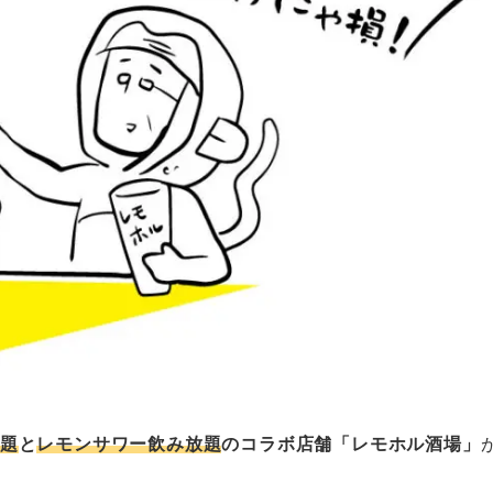
題
と
レモンサワー飲み放題
のコラボ店舗「レモホル酒場」