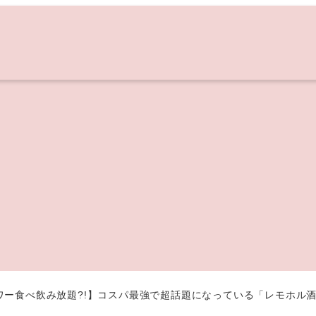
ー食べ飲み放題?!】コスパ最強で超話題になっている「レモホル酒場