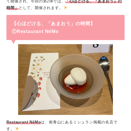
て開催され、今回の第2弾では、
「心ほどける、『あまおう』の
時間」
として、開催されます。
【心ほどける、「あまおう」の時間】
①
Restaurant NéMo
Restaurant NéMo
は、南青山にあるミシュラン掲載の名店で
す。