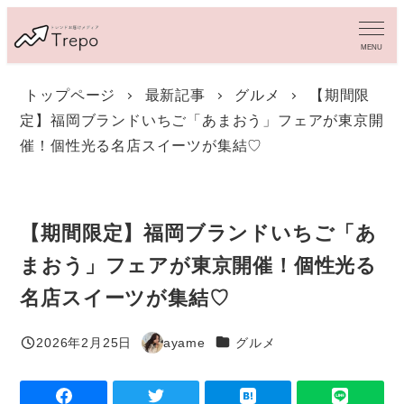
メ
イ
MENU
ン
コ
トップページ
最新記事
グルメ
【期間限
ン
定】福岡ブランドいちご「あまおう」フェアが東京開
テ
ン
催！個性光る名店スイーツが集結♡
ツ
へ
移
動
【期間限定】福岡ブランドいちご「あ
まおう」フェアが東京開催！個性光る
名店スイーツが集結♡
カテゴリー
2026年2月25日
ayame
グルメ
投稿日
著
者