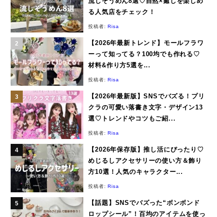
流しそうめん8選♡自然×癒しを楽しめ
る人気店をチェック！
投稿者:
Risa
【2026年最新トレンド】モールフラワ
ーって知ってる？100均でも作れる♡
材料&作り方5選を...
投稿者:
Risa
【2026年最新版】SNSでバズる！プリ
クラの可愛い落書き文字・デザイン13
選♡トレンドやコツもご紹...
投稿者:
Risa
【2026年保存版】推し活にぴったり♡
めじるしアクセサリーの使い方＆飾り
方10選！人気のキャラクター...
投稿者:
Risa
【話題】SNSでバズった“ボンボンド
ロップシール”！百均のアイテムを使っ