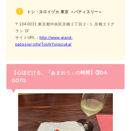
トシ・ヨロイヅカ 東京 ＜パティスリー＞
〒104-0031 東京都中央区京橋２丁目２−１ 京橋エドグ
ラン 1F
サイトURL：
http://www.grand-
patissier.info/ToshiYoroizuka/
【心ほどける、「あまおう」の時間】③
DA
GOTO