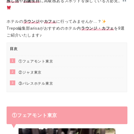
推し活
や
お誕生日
に高級感あるスポットを探している方必見。
ホテルの
ラウンジ
や
カフェ
に行ってみませんか…？
Trepo編集部arisaがおすすめのホテル内
ラウンジ・カフェ
を9選
ご紹介いたします♪
目次
1
①フェアモント東京
2
②ジャヌ東京
3
③パレスホテル東京
①フェアモント東京