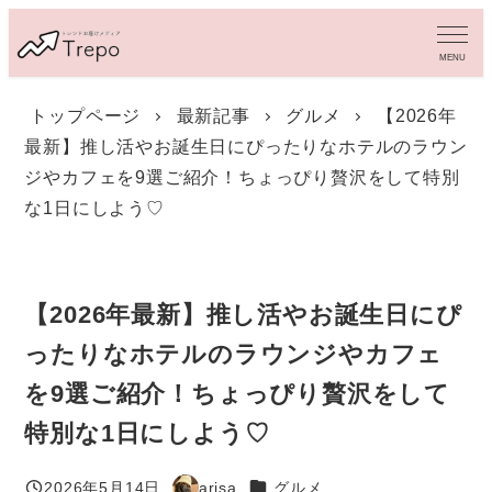
メ
イ
MENU
ン
コ
トップページ
最新記事
グルメ
【2026年
ン
最新】推し活やお誕生日にぴったりなホテルのラウン
テ
ン
ジやカフェを9選ご紹介！ちょっぴり贅沢をして特別
ツ
な1日にしよう♡
へ
移
動
【2026年最新】推し活やお誕生日にぴ
ったりなホテルのラウンジやカフェ
を9選ご紹介！ちょっぴり贅沢をして
特別な1日にしよう♡
カテゴリー
2026年5月14日
arisa
グルメ