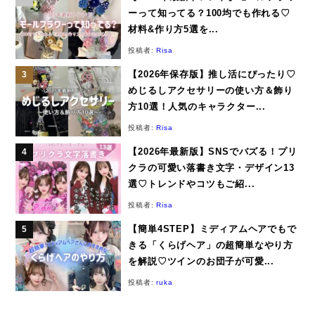
ーって知ってる？100均でも作れる♡
材料&作り方5選を...
投稿者:
Risa
【2026年保存版】推し活にぴったり♡
めじるしアクセサリーの使い方＆飾り
方10選！人気のキャラクター...
投稿者:
Risa
【2026年最新版】SNSでバズる！プリ
クラの可愛い落書き文字・デザイン13
選♡トレンドやコツもご紹...
投稿者:
Risa
【簡単4STEP】ミディアムヘアでもで
きる「くらげヘア」の超簡単なやり方
を解説♡ツインのお団子が可愛...
投稿者:
ruka