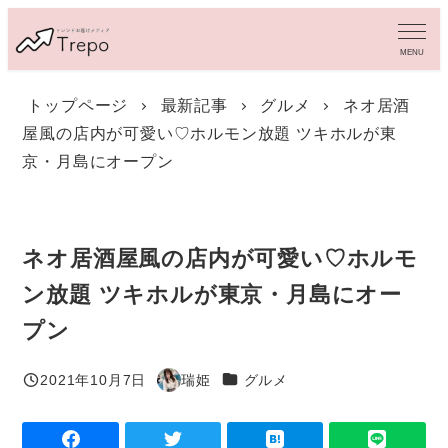
メ
イ
MENU
ン
コ
トップページ
最新記事
グルメ
ネオ居酒
ン
屋風の店内が可愛い♡ホルモン放題 ツキホルが東
テ
ン
京・月島にオープン
ツ
へ
移
動
ネオ居酒屋風の店内が可愛い♡ホルモ
ン放題 ツキホルが東京・月島にオー
プン
カテゴリー
2021年10月7日
瑞姫
グルメ
投稿日
著
者