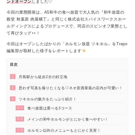
ンドオープン
しました♡
今回の業態開発は、A5和牛の食べ放題で大人気の『和牛放題の
殿堂 秋葉原 肉屋横丁』と同じく株式会社スパイスワークスホー
ルディングスによるプロデュースで、同店のスピンオフ業態とし
て再びタッグ
！
今回はオープンしたばかりの「ホルモン放題 ツキホル」をTrepo
編集部が取材した様子をレポートします
目次
1
月島駅から徒歩2分の好立地
2
思わず写真を撮りたくなる♡ネオ居酒屋風の店内が可愛い！
3
ツキホルの魅力をたっぷり紹介！
3.1
食べ放題は選べる3コース
3.2
メインの和牛ホルモンがとにかく食べやすい！
3.3
ホルモン以外のメニューもとにかく充実！