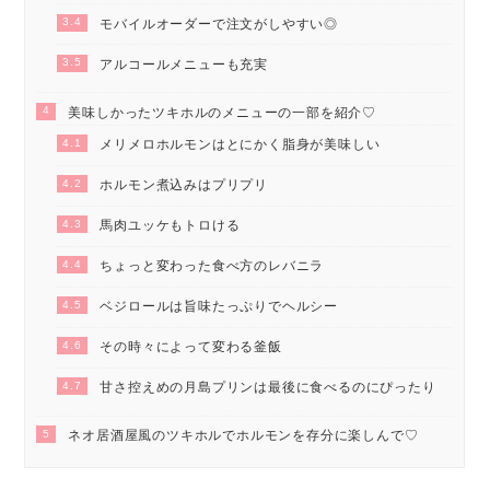
3.4
モバイルオーダーで注文がしやすい◎
3.5
アルコールメニューも充実
4
美味しかったツキホルのメニューの一部を紹介♡
4.1
メリメロホルモンはとにかく脂身が美味しい
4.2
ホルモン煮込みはプリプリ
4.3
馬肉ユッケもトロける
4.4
ちょっと変わった食べ方のレバニラ
4.5
ベジロールは旨味たっぷりでヘルシー
4.6
その時々によって変わる釜飯
4.7
甘さ控えめの月島プリンは最後に食べるのにぴったり
5
ネオ居酒屋風のツキホルでホルモンを存分に楽しんで♡