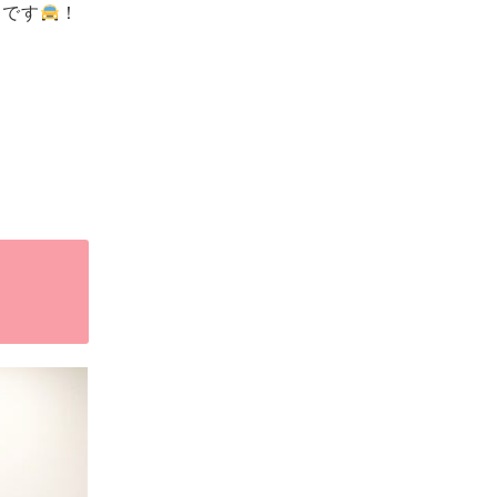
んです
！