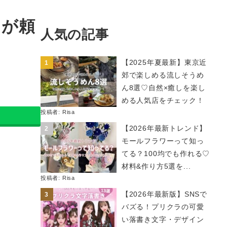
ちが頼
人気の記事
【2025年夏最新】東京近
郊で楽しめる流しそうめ
ん8選♡自然×癒しを楽し
める人気店をチェック！
投稿者:
Risa
【2026年最新トレンド】
モールフラワーって知っ
てる？100均でも作れる♡
材料&作り方5選を...
投稿者:
Risa
【2026年最新版】SNSで
バズる！プリクラの可愛
い落書き文字・デザイン