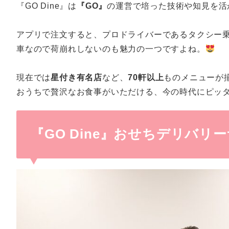
『GO Dine』は
『GO』
の運営で培った技術や知見を活
アプリで注文すると、プロドライバーであるタクシー
車なので荷崩れしないのも魅力の一つですよね。
現在では
星付き有名店
など、
70軒以上
ものメニューが
おうちで贅沢なお食事がいただける、今の時代にピッ
『GO Dine』おせちデリバリ