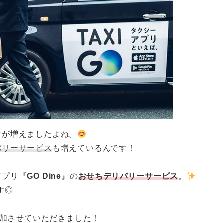
方が増えましたよね。
バリーサービス
も増えているんです！
アプリ『
GO Dine
』の
おせちデリバリーサービス
。
す◎
参加させていただきました！