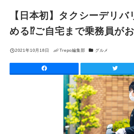
【日本初】タクシーデリバリ
める⁉ご自宅まで乗務員が
カテゴリー
2021年10月18日
Trepo編集部
グルメ
投稿日
著
者