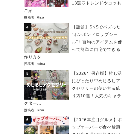
13選♡トレンドやコツも
ご紹...
投稿者:
Risa
【話題】SNSでバズった
“ボンボンドロップシー
ル”！百均のアイテムを使
って簡単に自宅でできる
作り方を...
投稿者:
reina
【2026年保存版】推し活
にぴったり♡めじるしア
クセサリーの使い方＆飾
り方10選！人気のキャラ
クター...
投稿者:
Risa
【2026年注目グルメ】ポ
ップオーバーが食べ放題