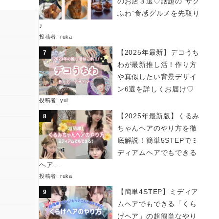
のお店３選♡話題の“サク
ふわ”食感グルメを先取り
♪
投稿者:
ruka
【2025年最新】デコうち
わが最新推し活！作り方
や真似したい背景デザイ
ン6選を詳しくお届け♡
投稿者:
yui
【2025年最新版】くるみ
ちゃんヘアのやり方を徹
底解説！簡単5STEPでミ
ディアムヘアでもできる
ヘア...
投稿者:
ruka
【簡単4STEP】ミディア
ムヘアでもできる「くら
げヘア」の超簡単なやり