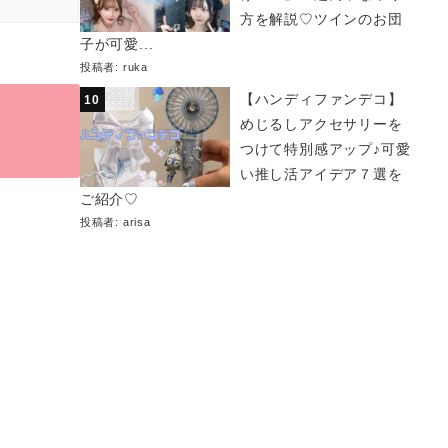
方を解説♡ツインのお団
子が可愛...
投稿者:
ruka
【ハンディファンデコ】
めじるしアクセサリーを
つけて特別感アップ♪可愛
い推し活アイデア７選を
ご紹介♡
投稿者:
arisa