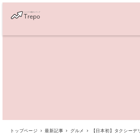
メ
イ
ン
コ
ン
テ
ン
ツ
へ
移
動
トップページ
最新記事
グルメ
【日本初】タクシーデリ