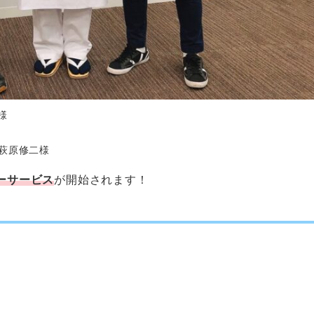
様
部長萩原修二様
ーサービス
が開始されます！