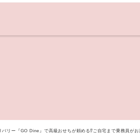
バリー『GO Dine』で高級おせちが頼める⁉ご自宅まで乗務員が