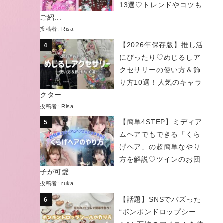
13選♡トレンドやコツも
ご紹...
投稿者:
Risa
【2026年保存版】推し活
にぴったり♡めじるしア
クセサリーの使い方＆飾
り方10選！人気のキャラ
クター...
投稿者:
Risa
【簡単4STEP】ミディア
ムヘアでもできる「くら
げヘア」の超簡単なやり
方を解説♡ツインのお団
子が可愛...
投稿者:
ruka
【話題】SNSでバズった
“ボンボンドロップシー