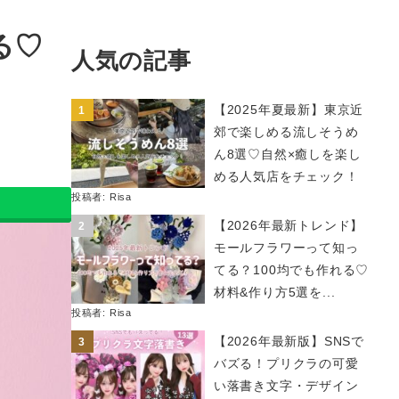
る♡
人気の記事
【2025年夏最新】東京近
郊で楽しめる流しそうめ
ん8選♡自然×癒しを楽し
める人気店をチェック！
投稿者:
Risa
【2026年最新トレンド】
モールフラワーって知っ
てる？100均でも作れる♡
材料&作り方5選を...
投稿者:
Risa
【2026年最新版】SNSで
バズる！プリクラの可愛
い落書き文字・デザイン