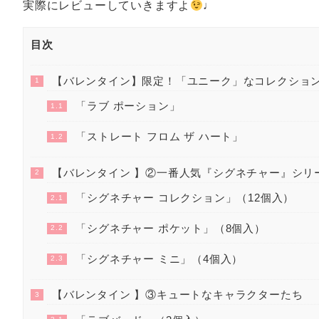
実際にレビューしていきますよ
♩
目次
【バレンタイン】限定！「ユニーク」なコレクショ
1
「ラブ ポーション」
1.1
「ストレート フロム ザ ハート」
1.2
【バレンタイン 】②一番人気『シグネチャー』シリ
2
「シグネチャー コレクション」（12個入）
2.1
「シグネチャー ポケット」（8個入）
2.2
「シグネチャー ミニ」（4個入）
2.3
【バレンタイン 】③キュートなキャラクターたち
3