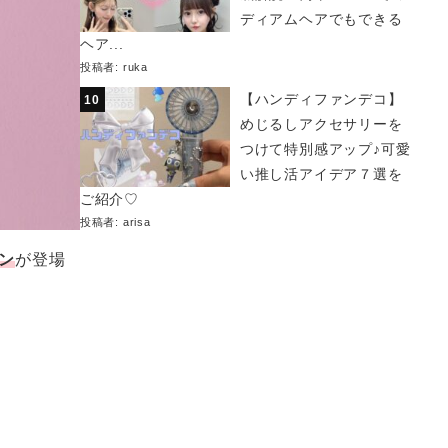
ディアムヘアでもできる
ヘア...
投稿者:
ruka
【ハンディファンデコ】
めじるしアクセサリーを
つけて特別感アップ♪可愛
い推し活アイデア７選を
ご紹介♡
投稿者:
arisa
ン
が登場