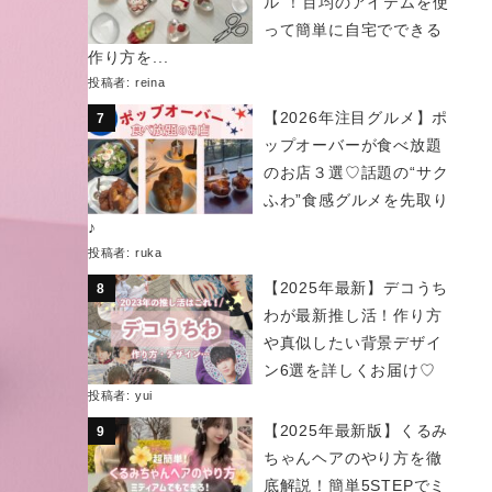
ル”！百均のアイテムを使
って簡単に自宅でできる
作り方を...
投稿者:
reina
【2026年注目グルメ】ポ
ップオーバーが食べ放題
のお店３選♡話題の“サク
ふわ”食感グルメを先取り
♪
投稿者:
ruka
【2025年最新】デコうち
わが最新推し活！作り方
や真似したい背景デザイ
ン6選を詳しくお届け♡
投稿者:
yui
【2025年最新版】くるみ
ちゃんヘアのやり方を徹
底解説！簡単5STEPでミ