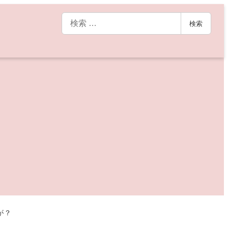
検
検索
索
が？