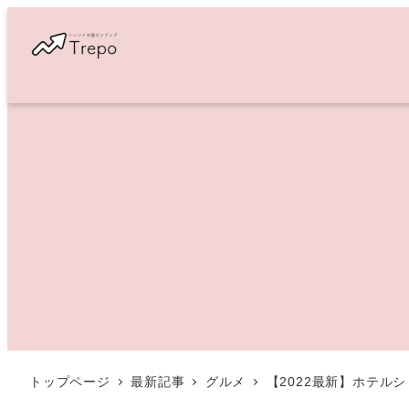
メ
イ
ン
コ
ン
テ
ン
ツ
へ
移
動
トップページ
最新記事
グルメ
【2022最新】ホテ