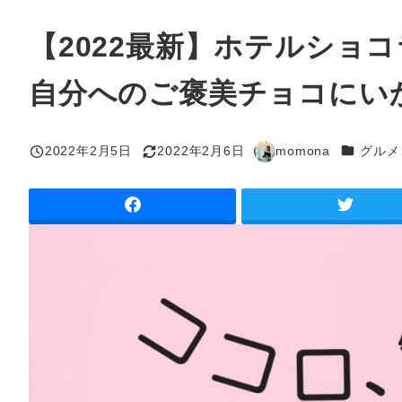
【2022最新】ホテルショ
自分へのご褒美チョコにい
カテゴリ
2022年2月5日
2022年2月6日
momona
グルメ
投稿日
更新日
著
者