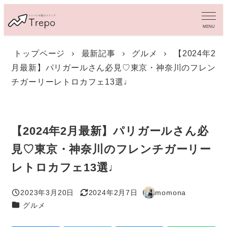
メ
イ
MENU
ン
コ
トップページ
最新記事
グルメ
【2024年2
ン
月最新】パリガールさん必見♡東京・神奈川のフレン
テ
ン
チガーリーレトロカフェ13選♩
ツ
へ
移
動
【2024年2月最新】パリガールさん必
見♡東京・神奈川のフレンチガーリー
レトロカフェ13選♩
2023年3月20日
2024年2月7日
momona
投稿日
更新日
著
カテゴリー
グルメ
者