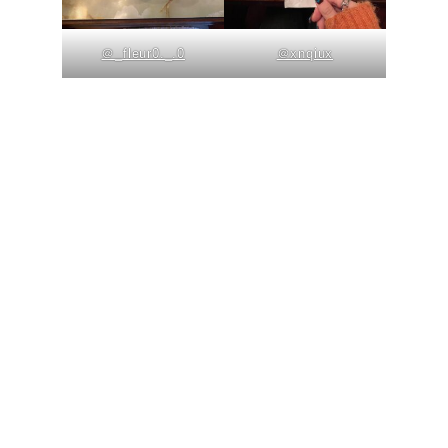
＠_fleur0._.0
＠xnqiux