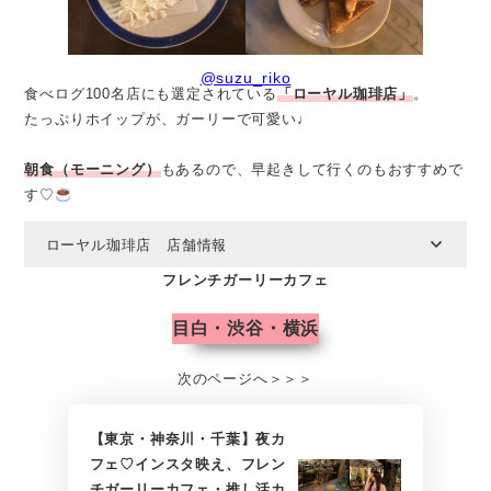
@suzu_riko
食べログ100名店にも選定されている
「ローヤル珈琲店」
。
たっぷりホイップが、ガーリーで可愛い♩
朝食（モーニング）
もあるので、早起きして行くのもおすすめで
す♡
ローヤル珈琲店 店舗情報
フレンチガーリーカフェ
目白・渋谷・横浜
次のページへ＞＞＞
【東京・神奈川・千葉】夜カ
フェ♡インスタ映え、フレン
チガーリーカフェ・推し活カ