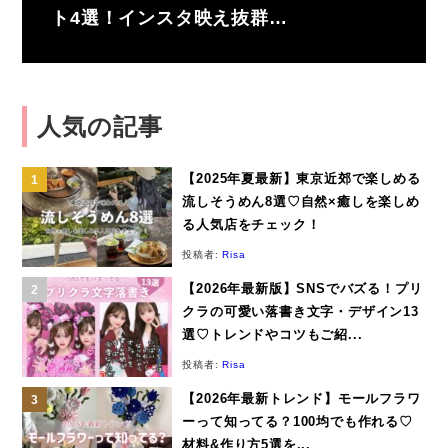
ト4選！インスタ映え抜群…
人気の記事
【2025年夏最新】東京近郊で楽しめる
流しそうめん8選♡自然×癒しを楽しめ
る人気店をチェック！
投稿者:
Risa
【2026年最新版】SNSでバズる！プリ
クラの可愛い落書き文字・デザイン13
選♡トレンドやコツもご紹...
投稿者:
Risa
【2026年最新トレンド】モールフラワ
ーって知ってる？100均でも作れる♡
材料&作り方5選を...