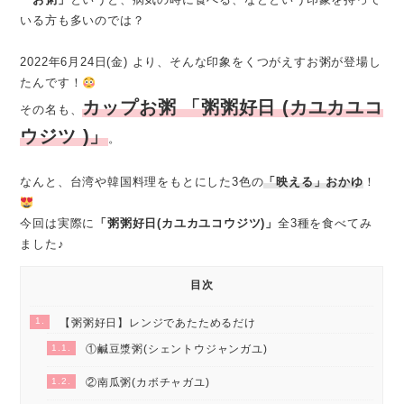
いる方も多いのでは？
2022年6月24日(金) より、そんな印象をくつがえすお粥が登場し
たんです！
カップお粥 「粥粥好日 (カユカユコ
その名も、
ウジツ )」
。
なんと、台湾や韓国料理をもとにした3色の
「映える」おかゆ
！
今回は実際に
「粥粥好日(カユカユコウジツ)」
全3種を食べてみ
ました♪
目次
1.
【粥粥好日】レンジであたためるだけ
1.1.
①鹹豆漿粥(シェントウジャンガユ)
1.2.
②南瓜粥(カボチャガユ)