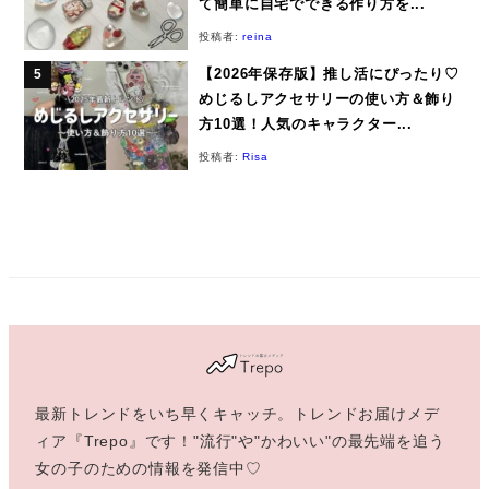
て簡単に自宅でできる作り方を...
投稿者:
reina
【2026年保存版】推し活にぴったり♡
めじるしアクセサリーの使い方＆飾り
方10選！人気のキャラクター...
投稿者:
Risa
最新トレンドをいち早くキャッチ。トレンドお届けメデ
ィア『Trepo』です！"流行"や"かわいい"の最先端を追う
女の子のための情報を発信中♡