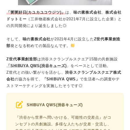
「粥粥好日(カユカユコウジツ)」
は、
味の素株式会社
、
株式会社
ドットミー
（三井物産株式会社が2021年7月に設立した企業）と
の共同開発により誕生しました◎
そして、
味の素株式会社
が2021年4月に設立した
Z世代事業創造
部
発となる初めての製品なんです。
Z世代事業創造部
は渋谷スクランブルスクエア15階の共創施設
「SHIBUYA QWS(渋谷キューズ)
」をベースとして活動。
Z世代との強い繋がりを活かし、
渋谷スクランブルスクエア株式
会社
の協力を得て、
「SHIBUYA QWS」
で生活者への調査やテ
ストマーケティングを実施したそうです◎
SHIBUYA QWS(渋谷キューズ)
『渋谷から世界へ問いかける、可能性の交差点』がコ
ンセプトの共創施設。多様な人たちが交差・交流し、