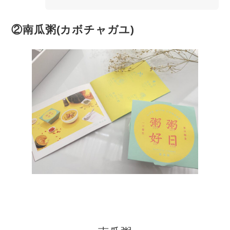
②南瓜粥(カボチャガユ)