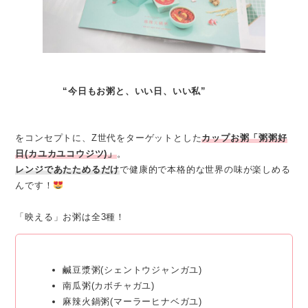
“今日もお粥と、いい日、いい私”
をコンセプトに、Z世代をターゲットとした
カップお粥「粥粥好
日(カユカユコウジツ)」
。
レンジであたためるだけ
で健康的で本格的な世界の味が楽しめる
んです！
「映える」お粥は全3種！
鹹豆漿粥(シェントウジャンガユ)
南瓜粥(カボチャガユ)
麻辣火鍋粥(マーラーヒナベガユ)