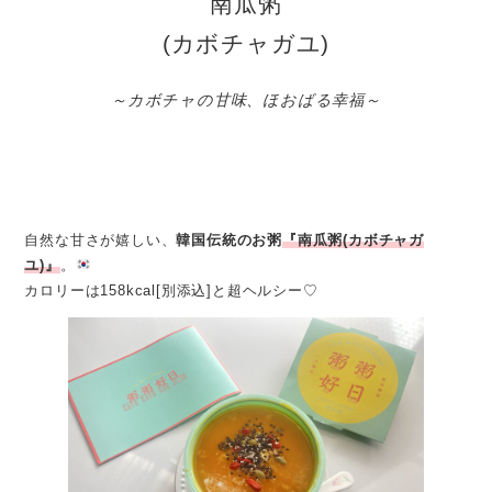
南瓜粥
(カボチャガユ)
～カボチャの甘味、ほおばる幸福～
自然な甘さが嬉しい、
韓国伝統のお粥
『南瓜粥(カボチャガ
ユ)』
。
カロリーは158kcal[別添込]と超ヘルシー♡