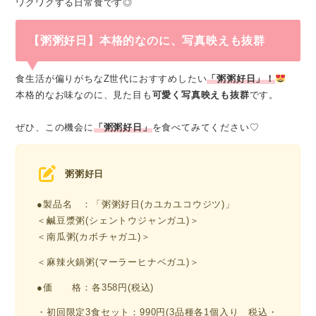
ワクワクする日常食です◎
【粥粥好日】本格的なのに、写真映えも抜群
食生活が偏りがちなZ世代におすすめしたい
「粥粥好日」！
本格的なお味なのに、見た目も
可愛く写真映えも抜群
です。
ぜひ、この機会に
「粥粥好日」
を食べてみてください♡
粥粥好日
●製品名 ：「粥粥好日(カユカユコウジツ)」
＜鹹豆漿粥(シェントウジャンガユ)＞
＜南瓜粥(カボチャガユ)＞
＜麻辣火鍋粥(マーラーヒナベガユ)＞
●価 格：各358円(税込)
・初回限定3食セット：990円(3品種各1個入り 税込・