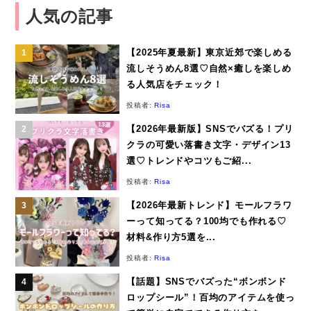
人気の記事
【2025年夏最新】東京近郊で楽しめる
流しそうめん8選♡自然×癒しを楽しめ
る人気店をチェック！
投稿者:
Risa
【2026年最新版】SNSでバズる！プリ
クラの可愛い落書き文字・デザイン13
選♡トレンドやコツもご紹...
投稿者:
Risa
【2026年最新トレンド】モールフラワ
ーって知ってる？100均でも作れる♡
材料&作り方5選を...
投稿者:
Risa
【話題】SNSでバズった“ボンボンド
ロップシール”！百均のアイテムを使っ