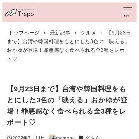
メ
イ
MENU
ン
コ
トップページ
最新記事
グルメ
【9月23日
ン
まで】台湾や韓国料理をもとにした3色の「映える」
テ
ン
おかゆが登場！罪悪感なく食べられる全3種をレポー
ツ
ト♡
へ
移
動
【9月23日まで】台湾や韓国料理をも
とにした3色の「映える」おかゆが登
場！罪悪感なく食べられる全3種をレ
ポート♡
カテゴリー
2022年7月11日
momona
グルメ