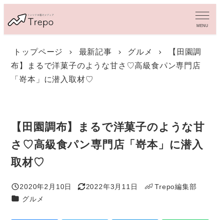
メ
イ
MENU
ン
コ
トップページ
最新記事
グルメ
【田園調
ン
布】まるで洋菓子のような甘さ♡高級食パン専門店
テ
ン
「嵜本」に潜入取材♡
ツ
へ
移
動
【田園調布】まるで洋菓子のような甘
さ♡高級食パン専門店「嵜本」に潜入
取材♡
2020年2月10日
2022年3月11日
Trepo編集部
投稿日
更新日
著
カテゴリー
グルメ
者