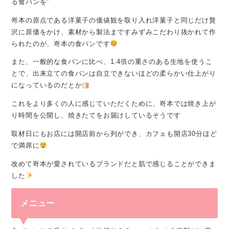
る食パンを”
嵜本の原点である洋菓子の価値観を取り入れ洋菓子と同じだけ贅
沢に原価をかけ、素材から製法まですみずみこだわり抜かれて作
られたのが、嵜本の食パンです
また、一般的な食パンに比べ、1.4倍の重さのある生地を使うこ
とで、出来立ての食パンは自立できないほどの柔らかい仕上がり
になっているのだとか
これをより多くの人に感じていただくために、嵜本では焼き上が
り時間を公開し、焼きたてをお届けしているそうです
取材日にもお店には開店前から列ができ、カフェも開店30分ほど
で満席に
改めて嵜本が愛されているブランドだと肌で感じることができま
した
メニュー