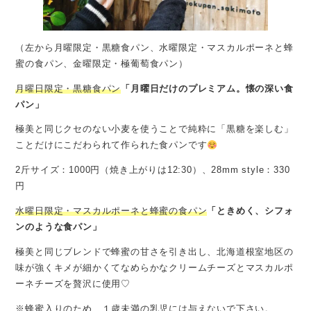
（左から月曜限定・黒糖食パン、水曜限定・マスカルポーネと蜂
蜜の食パン、金曜限定・極葡萄食パン）
月曜日限定・黒糖食パン
「月曜日だけのプレミアム。懐の深い食
パン」
極美と同じクセのない小麦を使うことで純粋に「黒糖を楽しむ」
ことだけにこだわられて作られた食パンです
2斤サイズ：1000円（焼き上がりは12:30）、28mm style：330
円
水曜日限定・マスカルポーネと蜂蜜の食パン
「ときめく、シフォ
ンのような食パン」
極美と同じブレンドで蜂蜜の甘さを引き出し、北海道根室地区の
味が強くキメが細かくてなめらかなクリームチーズとマスカルポ
ーネチーズを贅沢に使用♡
※蜂蜜入りのため、１歳未満の乳児には与えないで下さい。