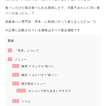
食パンだけど毎日食べられる美味しさで、洋菓子みたいに甘い食
パンがあったら…？
高級食パン専門店「嵜本」に取材に行って参りました(*´ω｀*)
※記事に記載されている価格はすべて税込価格です
目次
1
「嵜本」について
2
メニュー
2.1
極美”ナチュラル”食パン
2.2
極生”ミルクバター”食パン
2.3
曜日限定メニュー
2.3.1
オシャレで持ち歩きしやすさ◎
2.4
ジャム