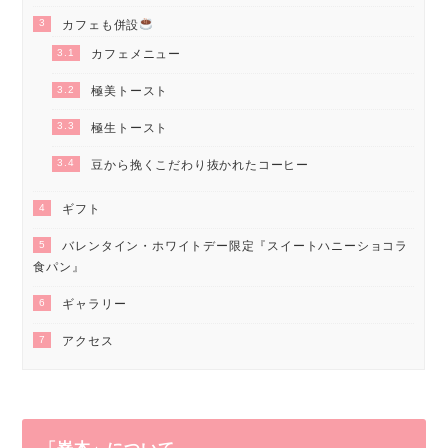
3
カフェも併設
3.1
カフェメニュー
3.2
極美トースト
3.3
極生トースト
3.4
豆から挽くこだわり抜かれたコーヒー
4
ギフト
5
バレンタイン・ホワイトデー限定『スイートハニーショコラ
食パン』
6
ギャラリー
7
アクセス