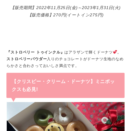
【販売期間】2022年11月25日(金)～2023年1月31日(火)
【販売価格】270円(イートイン275円)
『ストロベリー トゥインクル』
はアラザンで輝くドーナツ
。
ストロベリーパウダー
入りのチョコレートがドーナツ生地のなめ
らかさと合わさっておいしさ満点です。
【クリスピー・クリーム・ドーナツ】ミニボッ
クスも必見!