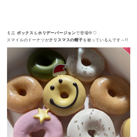
ミニ ボックス
も
ホリデーバージョン
で登場中♡
スマイルのドーナツが
クリスマスの帽子
を被っているんです～!!