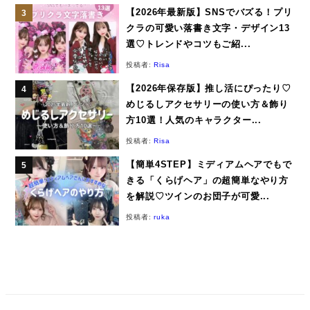
【2026年最新版】SNSでバズる！プリ
クラの可愛い落書き文字・デザイン13
選♡トレンドやコツもご紹...
投稿者:
Risa
【2026年保存版】推し活にぴったり♡
めじるしアクセサリーの使い方＆飾り
方10選！人気のキャラクター...
投稿者:
Risa
【簡単4STEP】ミディアムヘアでもで
きる「くらげヘア」の超簡単なやり方
を解説♡ツインのお団子が可愛...
投稿者:
ruka