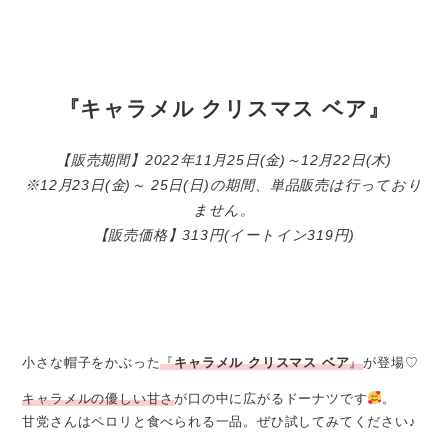
『キャラメル クリスマス ベア』
【販売期間】2022年11月25日(金)～12月22日(木)
※12月23日(金)～ 25日(日)の期間、単品販売は行っており
ません。
【販売価格】313円(イートイン319円)
小さな帽子をかぶった
『
キャラメル
クリスマス ベア
』
が登場♡
キャラメルの優しい甘さ
が口の中に広がるドーナツです
。
甘党さんはペロリと食べられる一品。ぜひ試してみてください♪