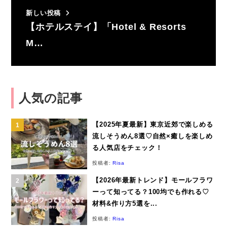
新しい投稿
【ホテルステイ】「Hotel & Resorts
M…
人気の記事
【2025年夏最新】東京近郊で楽しめる
流しそうめん8選♡自然×癒しを楽しめ
る人気店をチェック！
投稿者:
Risa
【2026年最新トレンド】モールフラワ
ーって知ってる？100均でも作れる♡
材料&作り方5選を...
投稿者:
Risa