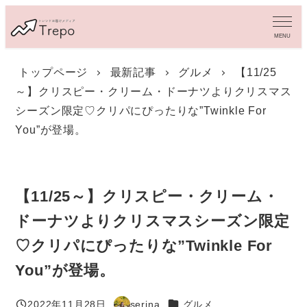
メ
イ
MENU
ン
コ
トップページ
最新記事
グルメ
【11/25
ン
～】クリスピー・クリーム・ドーナツよりクリスマス
テ
ン
シーズン限定♡クリパにぴったりな”Twinkle For
ツ
You”が登場。
へ
移
動
【11/25～】クリスピー・クリーム・
ドーナツよりクリスマスシーズン限定
♡クリパにぴったりな”Twinkle For
You”が登場。
カテゴリー
2022年11月28日
serina
グルメ