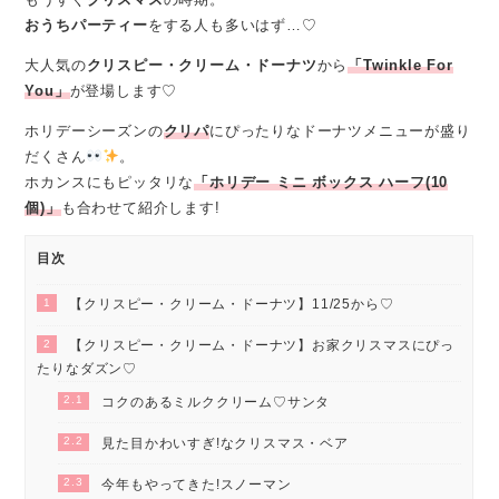
おうちパーティー
をする人も多いはず…♡
大人気の
クリスピー・クリーム・ドーナツ
から
「Twinkle For
You」
が登場します♡
ホリデーシーズンの
クリパ
にぴったりなドーナツメニューが盛り
だくさん
。
ホカンスにもピッタリな
「ホリデー ミニ ボックス ハーフ(10
個)」
も合わせて紹介します!
目次
1
【クリスピー・クリーム・ドーナツ】11/25から♡
2
【クリスピー・クリーム・ドーナツ】お家クリスマスにぴっ
たりなダズン♡
2.1
コクのあるミルククリーム♡サンタ
2.2
見た目かわいすぎ!なクリスマス・ベア
2.3
今年もやってきた!スノーマン