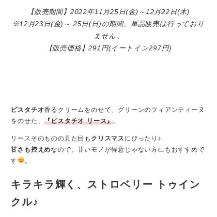
【販売期間】2022年11月25日(金)～12月22日(木)
※12月23日(金)～ 25日(日)の期間、単品販売は行っており
ません。
【販売価格】291円(イートイン297円)
ピスタチオ
香るクリームをのせて、グリーンのフィアンティーヌ
をのせた、
『ピスタチオ リース』
。
リースそのものの見た目も
クリスマス
にぴったり♪
甘さも控えめ
なので、甘いモノが得意じゃない方にもおすすめで
す
。
キラキラ輝く、
ストロベリー トゥイン
クル
♪