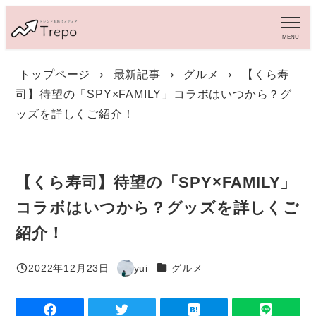
メ
イ
MENU
ン
コ
トップページ
最新記事
グルメ
【くら寿
ン
司】待望の「SPY×FAMILY」コラボはいつから？グ
テ
ン
ッズを詳しくご紹介！
ツ
へ
移
動
【くら寿司】待望の「SPY×FAMILY」
コラボはいつから？グッズを詳しくご
紹介！
カテゴリー
2022年12月23日
yui
グルメ
投稿日
著
者