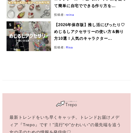
て簡単に自宅でできる作り方を...
投稿者:
reina
【2026年保存版】推し活にぴったり♡
めじるしアクセサリーの使い方＆飾り
方10選！人気のキャラクター...
投稿者:
Risa
最新トレンドをいち早くキャッチ。トレンドお届けメデ
ィア『Trepo』です！"流行"や"かわいい"の最先端を追う
女の子のための情報を発信中♡