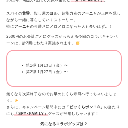
2022年、幅広い世代で人気を集めた
「SPY×FAMILY」
。
スパイの
黄昏
、殺し屋の
ヨル
、超能力者の
アーニャ
が正体を隠し
ながら一緒に暮らしていくストーリー。
特に
アーニャ
の可愛さにメロメロになった人も多いはず…！
2500円のお会計ごとにグッズがもらえる今回のコラボキャンペ
ーンは、計2回にわたり実施されます。
第1弾 1月13日（金）〜
第2弾 1月27日（金）〜
無くなり次第終了なのでお早めにくら寿司へ行っちゃいましょ
う。
さらに、キャンペーン期間中には
「ビッくらポン！®」
の当たり
にも
「SPY×FAMILY」
グッズが登場しちゃいます！
気になるコラボグッズは？