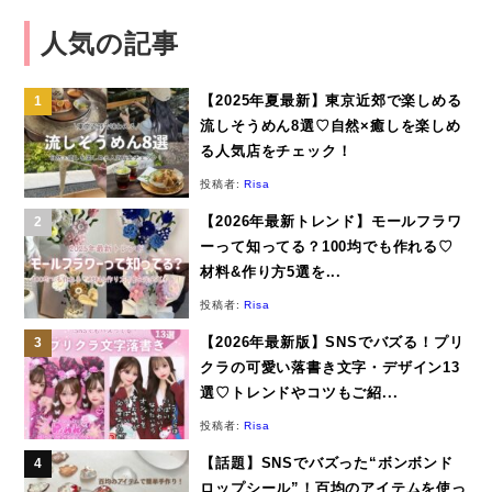
人気の記事
【2025年夏最新】東京近郊で楽しめる
流しそうめん8選♡自然×癒しを楽しめ
る人気店をチェック！
投稿者:
Risa
【2026年最新トレンド】モールフラワ
ーって知ってる？100均でも作れる♡
材料&作り方5選を...
投稿者:
Risa
【2026年最新版】SNSでバズる！プリ
クラの可愛い落書き文字・デザイン13
選♡トレンドやコツもご紹...
投稿者:
Risa
【話題】SNSでバズった“ボンボンド
ロップシール”！百均のアイテムを使っ