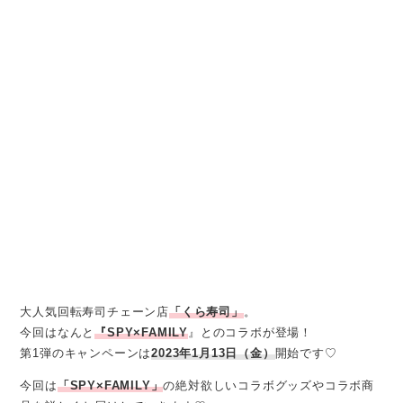
大人気回転寿司チェーン店
「くら寿司」
。
今回はなんと
『SPY×FAMILY
』とのコラボが登場！
第1弾のキャンペーンは
2023年1月13日（金）
開始です♡
今回は
「SPY×FAMILY」
の絶対欲しいコラボグッズやコラボ商