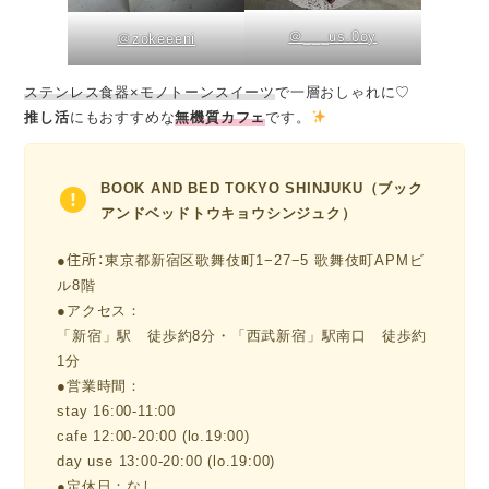
＠___us.0oy
＠zokeeeni
ステンレス食器×モノトーンスイーツ
で一層おしゃれに♡
推し活
にもおすすめな
無機質カフェ
です。
BOOK AND BED TOKYO SHINJUKU（ブック
アンドベッドトウキョウシンジュク）
●住所：
東京都新宿区歌舞伎町1−27−5 歌舞伎町APMビ
ル8階
●アクセス：
「新宿」駅 徒歩約8分・「西武新宿」駅南口 徒歩約
1分
●営業時間：
stay 16:00-11:00
cafe 12:00-20:00 (lo.19:00)
day use 13:00-20:00 (lo.19:00)
●定休日：なし。