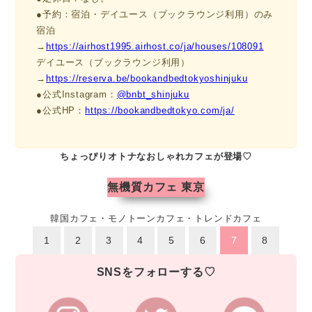
●予約：宿泊・デイユース（ブックラウンジ利用）のみ
宿泊
→
https://airhost1995.airhost.co/ja/houses/108091
デイユース（ブックラウンジ利用）
→
https://reserva.be/bookandbedtokyoshinjuku
●公式Instagram：
@bnbt_shinjuku
●公式HP：
https://bookandbedtokyo.com/ja/
ちょっぴりオトナなおしゃれカフェが登場♡
無機質カフェ 東京
韓国カフェ・モノトーンカフェ・トレンドカフェ
1
2
3
4
5
6
7
8
SNSをフォローする♡