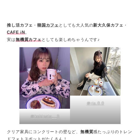
推し活カフェ
・
韓国カフェ
としても大人気の
新大久保カフェ
・
CAFE iN
。
実は
無機質カフェ
としても楽しめちゃうんです♪
＠ria.0.0
＠kohinata__3
クリア家具にコンクリートの壁など、
無機質
感たっぷりのトレン
ドフォトスポットがたくさん！