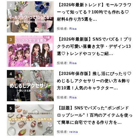
【2026年最新トレンド】モールフラワ
ーって知ってる？100均でも作れる♡
材料&作り方5選を...
投稿者:
Risa
【2026年最新版】SNSでバズる！プリ
クラの可愛い落書き文字・デザイン13
選♡トレンドやコツもご紹...
投稿者:
Risa
【2026年保存版】推し活にぴったり♡
めじるしアクセサリーの使い方＆飾り
方10選！人気のキャラクター...
投稿者:
Risa
【話題】SNSでバズった“ボンボンド
ロップシール”！百均のアイテムを使っ
て簡単に自宅でできる作り方を...
投稿者:
reina