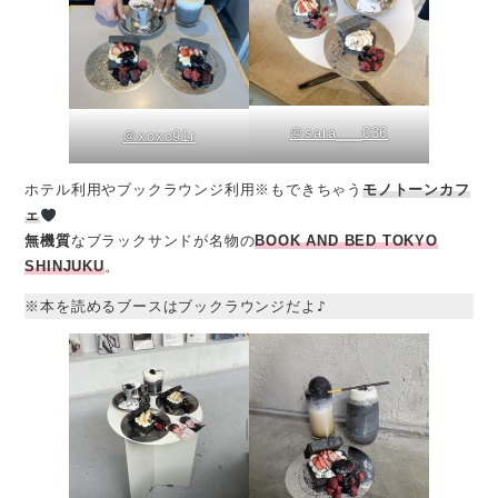
＠sara___036
＠xoxo91r
ホテル利用やブックラウンジ利用※もできちゃう
モノトーンカフ
ェ
無機質
なブラックサンドが名物の
BOOK AND BED TOKYO
SHINJUKU
。
※本を読めるブースはブックラウンジだよ♪