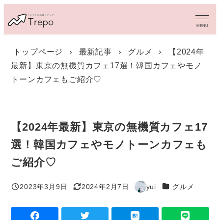
メ
イ
MENU
ン
コ
トップページ
最新記事
グルメ
【2024年
ン
最新】東京の無機質カフェ17選！韓国カフェやモノ
テ
ン
トーンカフェもご紹介♡
ツ
へ
移
動
【2024年最新】東京の無機質カフェ17
選！韓国カフェやモノトーンカフェも
ご紹介♡
カテゴリー
2023年3月9日
2024年2月7日
yui
グルメ
投稿日
更新日
著
者