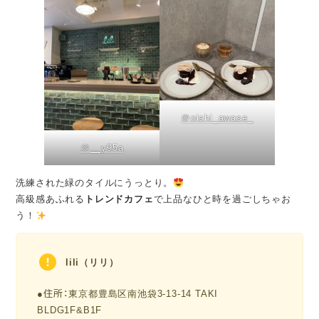
＠oishi_awase_
＠__y95a
洗練された緑のタイルにうっとり。
高級感あふれる
トレンドカフェ
で上品なひと時を過ごしちゃお
う！
lili（リリ）
●住所：
東京都豊島区南池袋3-13-14 TAKI
BLDG1F&B1F