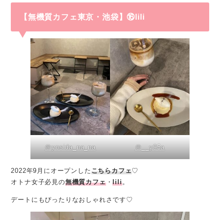
【無機質カフェ東京・池袋】⑯lili
＠yosida_na_na
＠__y95a
2022年9月にオープンした
こちらカフェ
♡
オトナ女子必見の
無機質カフェ
・
lili
。
デートにもぴったりなおしゃれさです♡