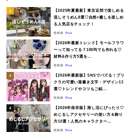
【2025年夏最新】東京近郊で楽しめる
流しそうめん8選♡自然×癒しを楽しめ
る人気店をチェック！
投稿者:
Risa
【2026年最新トレンド】モールフラワ
ーって知ってる？100均でも作れる♡
材料&作り方5選を...
投稿者:
Risa
【2026年最新版】SNSでバズる！プリ
クラの可愛い落書き文字・デザイン13
選♡トレンドやコツもご紹...
投稿者:
Risa
【2026年保存版】推し活にぴったり♡
めじるしアクセサリーの使い方＆飾り
方10選！人気のキャラクター...
投稿者:
Risa