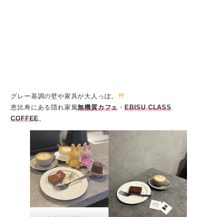
グレー基調の壁や家具が大人っぽ。
恵比寿にある隠れ家風
無機質カフェ
・
EBISU CLASS
COFFEE
。