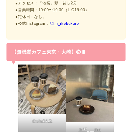
●アクセス：「池袋」駅 徒歩2分
●営業時間：10:00〜19:30（L.O19:00）
●定休日：なし。
●公式Instagram：
@lili_ikebukuro
【無機質カフェ東京・大崎】⑰Ⅲ
＠oha0422
＠97___min