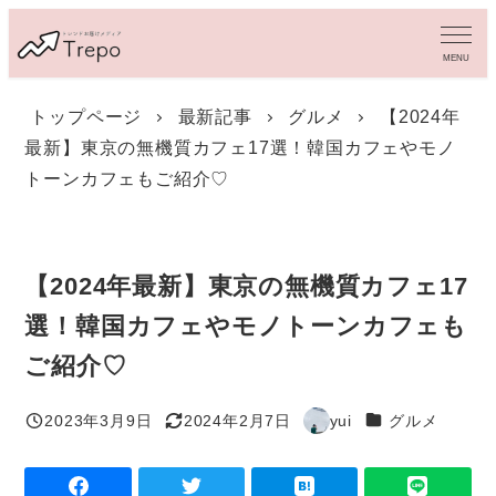
メ
イ
MENU
ン
コ
トップページ
最新記事
グルメ
【2024年
ン
最新】東京の無機質カフェ17選！韓国カフェやモノ
テ
ン
トーンカフェもご紹介♡
ツ
へ
移
動
【2024年最新】東京の無機質カフェ17
選！韓国カフェやモノトーンカフェも
ご紹介♡
カテゴリー
2023年3月9日
2024年2月7日
yui
グルメ
投稿日
更新日
著
者