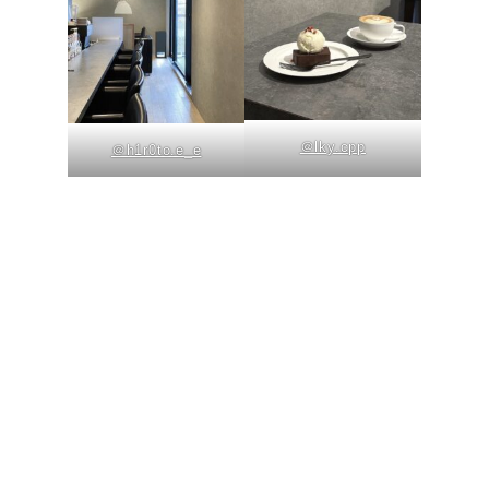
＠lky.cpp
＠h1r0to.e_e