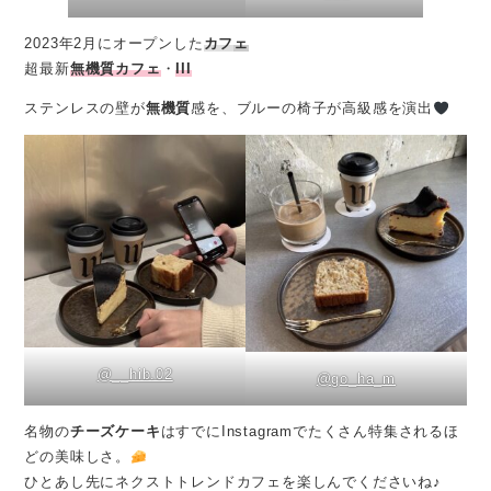
2023年2月にオープンした
カフ
ェ
超最新
無機質カフェ
・
III
ステンレスの壁が
無機質
感を、ブルーの椅子が高級感を演出
@__hib.02
@go_ha_m
名物の
チーズケーキ
はすでにInstagramでたくさん特集されるほ
どの美味しさ。
ひとあし先にネクストトレンドカフェを楽しんでくださいね♪