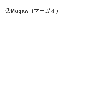
②
Maqaw（マーガオ）