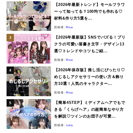
【2026年最新トレンド】モールフラワ
ーって知ってる？100均でも作れる♡
材料&作り方5選を...
投稿者:
Risa
【2026年最新版】SNSでバズる！プリ
クラの可愛い落書き文字・デザイン13
選♡トレンドやコツもご紹...
投稿者:
Risa
【2026年保存版】推し活にぴったり♡
めじるしアクセサリーの使い方＆飾り
方10選！人気のキャラクター...
投稿者:
Risa
【簡単4STEP】ミディアムヘアでもで
きる「くらげヘア」の超簡単なやり方
を解説♡ツインのお団子が可愛...
投稿者:
ruka