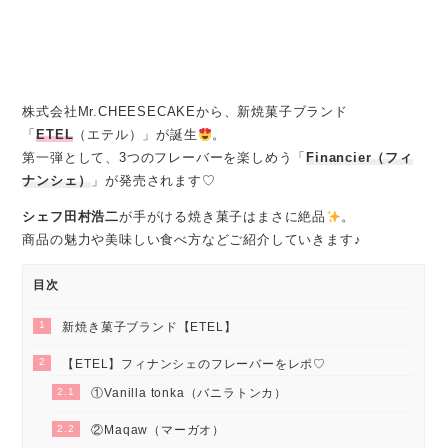
株式会社Mr.CHEESECAKEから、新焼菓子ブランド
「
ETEL
（エテル）」が誕生
。
第一弾として、3つのフレーバーを楽しめう「
Financier（フィ
ナンシェ）
」が発売されます♡
シェフ田村浩二
が手がける焼き菓子はまさに絶品
。
商品の魅力や美味しい食べ方などご紹介していきます♪
目次
1
新焼き菓子ブランド【ETEL】
2
【ETEL】フィナンシェのフレーバーをレポ♡
2.1
①Vanilla tonka（バニラトンカ）
2.2
②Maqaw（マーガオ）