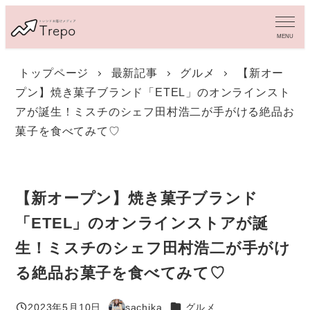
メ
イ
MENU
ン
コ
トップページ
最新記事
グルメ
【新オー
ン
プン】焼き菓子ブランド「ETEL」のオンラインスト
テ
ン
アが誕生！ミスチのシェフ田村浩二が手がける絶品お
ツ
菓子を食べてみて♡
へ
移
動
【新オープン】焼き菓子ブランド
「ETEL」のオンラインストアが誕
生！ミスチのシェフ田村浩二が手がけ
る絶品お菓子を食べてみて♡
カテゴリー
2023年5月10日
sachika
グルメ