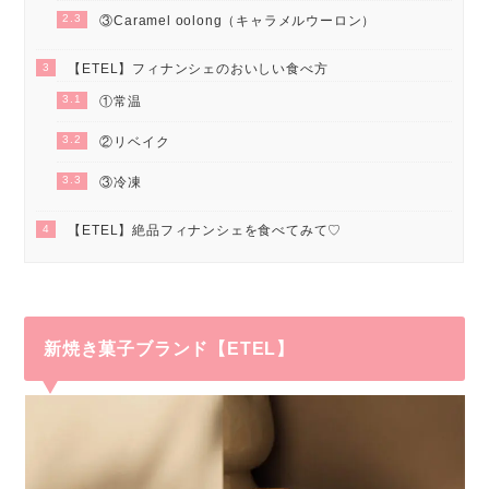
2.3
③Caramel oolong（キャラメルウーロン）
3
【ETEL】フィナンシェのおいしい食べ方
3.1
①常温
3.2
②リベイク
3.3
③冷凍
4
【ETEL】絶品フィナンシェを食べてみて♡
新焼き菓子ブランド【ETEL】