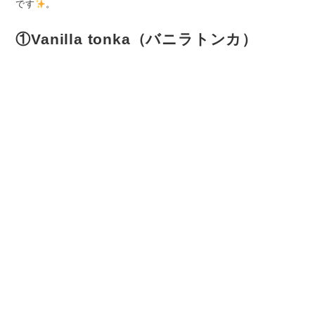
です
。
①
Vanilla tonka（バニラトンカ）