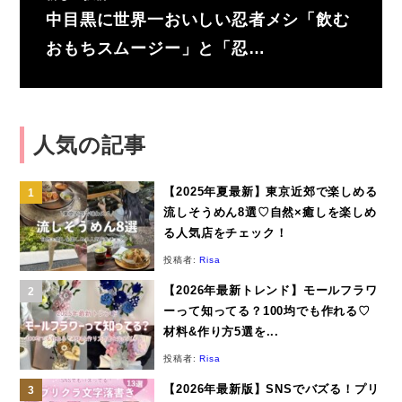
中目黒に世界一おいしい忍者メシ「飲む
おもちスムージー」と「忍…
人気の記事
【2025年夏最新】東京近郊で楽しめる
流しそうめん8選♡自然×癒しを楽しめ
る人気店をチェック！
投稿者:
Risa
【2026年最新トレンド】モールフラワ
ーって知ってる？100均でも作れる♡
材料&作り方5選を...
投稿者:
Risa
【2026年最新版】SNSでバズる！プリ