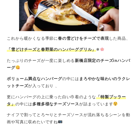
これから暖かくなる季節に
春の雪どけをチーズで表現
した商品、
「雪どけチーズと春野菜のハンバーググリル」
❄
たっぷりのチーズが一度に楽しめる
新橋店限定のチーズinハンバ
ーグ
ボリューム満点なハンバーグ
の中には
まろやかな味わいのラクレ
ットチーズ
が入っており 、
更にハンバーグの上に乗った白い巾着のような
「特製ブッラー
タ」
の中には
多種多様なチーズソース
が詰まっています
ナイフで割ってとろ〜りとチーズソースが流れ落ちるシーンを動
画や写真に収めたいですね