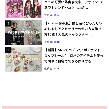
クラの可愛い落書き文字・デザイン13
選♡トレンドやコツもご紹...
投稿者:
Risa
【2026年保存版】推し活にぴったり♡
めじるしアクセサリーの使い方＆飾り
方10選！人気のキャラクター...
投稿者:
Risa
【話題】SNSでバズった“ボンボンド
ロップシール”！百均のアイテムを使っ
て簡単に自宅でできる作り方を...
投稿者:
reina