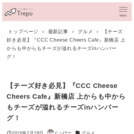
メ
イ
MENU
ン
コ
トップページ
最新記事
グルメ
【チーズ
ン
好き必見】『CCC Cheese Cheers Cafe』新橋店 上
テ
ン
からも中からもチーズが溢れるチーズinハンバー
ツ
グ！
へ
移
動
【チーズ好き必見】『CCC Cheese
Cheers Cafe』新橋店 上からも中から
もチーズが溢れるチーズinハンバー
グ！
カテゴリー
2020年2月28日
ぐっぴー
グルメ