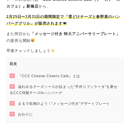
カフェ）』新橋店
から、
2月25日〜3月31日の期間限定で「雪どけチーズと春野菜のハン
バーググリル」が販売
されます
🍽
また同日から
「メッセージ付き 特大アニバーサリープレート」
の提供も開始
早速チェックしましょう
目次
1
『CCC Cheese Cheers Cafe』とは
2
溢れ出るチーズソースが詰まった“手作りブッラータ”を乗せ
るCCC特製チーズinハンバーグ
3
まるで絵画のよう！“メッセージ付き”デザートプレート
4
おわりに