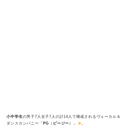
小中学生
の男子7人女子7人の計14人で構成されるヴォーカル＆
ダンスカンパニー「
PG
（
ピージー
）」
。