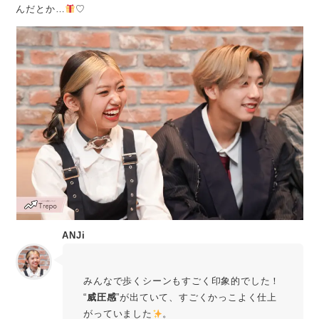
んだとか…
♡
ANJi
みんなで歩くシーンもすごく印象的でした！
“
威圧感
”が出ていて、すごくかっこよく仕上
がっていました
。