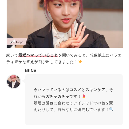
続いて
最近ハマっていること
を聞いてみると、想像以上にバラエ
ティ豊かな答えが飛び出してきました！
NiiNA
今ハマっているのは
コスメ
と
スキンケア
、そ
れから
ガチャガチャ
です！
最近は髪色に合わせてアイシャドウの色を変
えたりして、自分なりに研究しています！