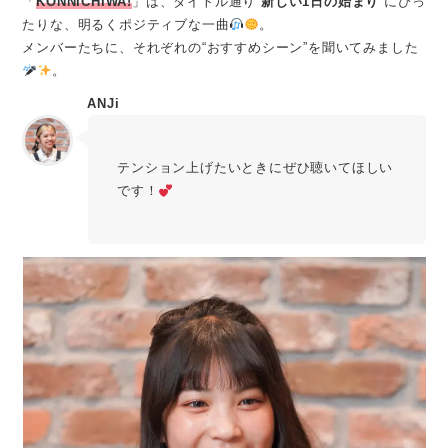
「
KONNICHIWA!
」は、タイトル通り“
新しい1日の始まり
”にぴっ
たりな、明るくポジティブな一曲
。
メンバーたちに、それぞれの“おすすめシーン”を聞いてみました
。
ANJi
テンション上げたいときにぜひ聴いてほしい
です！