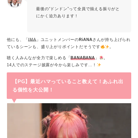
最後の“ドンドン”って全員で揃える振りがと
にかく迫力あります！
他にも、「
IMA
」ユニットメンバーの
RiANA
さんが持ち上げられ
ているシーンも、盛り上がりポイントだそうです
。
聴く人みんなが全力で楽しめる「
BANABANA
」
。
14人でのステージ披露が今から楽しみです…！
【PG】最近ハマっていること教えて！あふれ出
る個性を大公開！