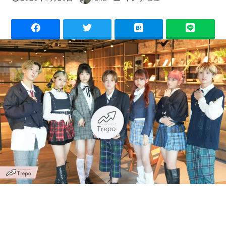
投稿日
著
者