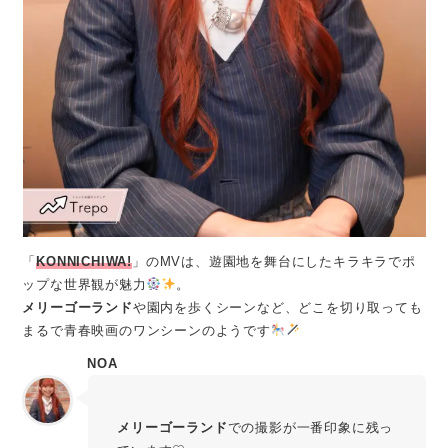
「
KONNICHIWA!
」のMVは、遊園地を舞台にしたキラキラでポ
ップな世界観が魅力
。
メリーゴーランド
や園内を歩くシーンなど、どこを切り取っても
まるで青春映画のワンシーンのようです
NOA
メリーゴーランド
での撮影が一番印象に残っ