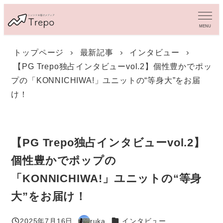
メ
イ
MENU
ン
コ
トップページ
最新記事
インタビュー
ン
【PG Trepo独占インタビューvol.2】個性豊かでポッ
テ
ン
プの「KONNICHIWA!」ユニットの“等身大”をお届
ツ
け！
へ
移
動
【PG Trepo独占インタビューvol.2】
個性豊かでポップの
「KONNICHIWA!」ユニットの“等身
大”をお届け！
カテゴリー
2025年7月16日
ruka
インタビュー