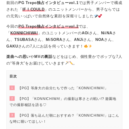
前回の
PG Trepo独占インタビューvol.1
では男子メンバーで構成
された「
IF I COULD
」のユニットメンバーから、男子ならでは
の元気いっぱいで自然体な素顔を深堀りしました
今回の
PG Trepo独占インタビューvol.2
では、
「
KONNICHIWA!
」のユニットメンバーの
AOi
さん、
NiiNA
さ
ん、
TSUBASA
さん、
MiSORA
さん、
ANJi
さん、
NOA
さん、
GAKU
さんの7人にお話を伺っていきます！
楽曲への思い
や
MVの裏話
などをはじめ、個性豊かでポップな7人
の“等身大”をお届けしていきます
。
目次
1
【PG】等身大の自分たちで作った「KONNICHIWA!」
2
【PG】「KONNICHIWA!」の撮影は寒さとの戦い!? 遊園地
での撮影秘話を語る♡
3
【PG】落ち込んだ朝におすすめ？「KONNICHIWA!」はこん
な時に聴いてほしい！