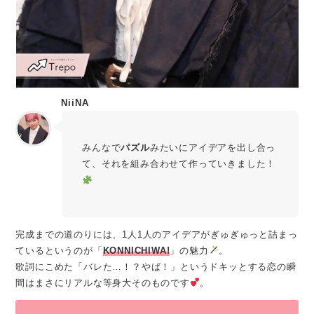
NiiNA
みんなで
パズル
みたいにアイデアを出し合っ
て、それを組み合わせて作っていきました！
完成までの道のりには、1人1人のアイデアがぎゅぎゅっと詰まっ
ているというのが「
KONNICHIWA!
」の魅力
。
歌詞にこめた「バレた…！？やば！」というドキッとする恋の瞬
間はまさにリアルな等身大そのものです
。