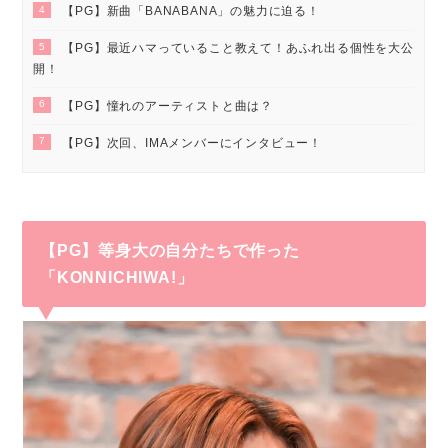
4
【PG】新曲「BANABANA」の魅力に迫る！
5
【PG】最近ハマっていること教えて！あふれ出る個性を大公
開！
6
【PG】憧れのアーティストと曲は？
7
【PG】次回、IMAメンバーにインタビュー！
【PG】等身大の自分たちで作った
「KONNICHIWA!」