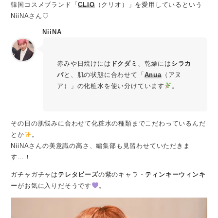
韓国コスメブランド「
CLIO
（クリオ）」を愛用しているという
NiiNAさん♡
NiiNA
赤みや日焼けには
ドクダミ
、乾燥には
シラカ
バ
と、肌の状態に合わせて「
Anua
（アヌ
ア）」の化粧水を使い分けています
。
その日の肌悩みに合わせて化粧水の種類までこだわっているんだ
とか
。
NiiNAさんの美意識の高さ、編集部も見習わせていただきま
す…！
ガチャガチャは
テレタビーズ
の紫のキャラ・
ティンキーウィンキ
ー
がお気に入りだそうです
。