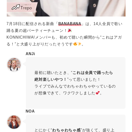
7月18日に配信される新曲「
BANABANA
」は、14人全員で歌い
踊る夏の超パーティーチューン！
KONNICHIWA!メンバーも、初めて聴いた瞬間から“これはアガ
る！”と大盛り上がりだったそうです
。
ANJi
最初に聴いたとき、“
これは全員で踊ったら
絶対楽しいやつ！
”って思いました！
ライブでみんなでわちゃわちゃやっているの
が想像できて、ワクワクしました
。
NOA
とにかく“
わちゃわちゃ感
”が強くて、盛り上