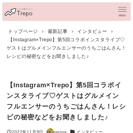
メ
イ
MENU
ン
コ
トップページ
最新記事
インタビュー
ン
【Instagram×Trepo】第5回コラボインスタライブ♡
テ
ン
ゲストはグルメインフルエンサーのうちごはんさん！
ツ
レシピの秘密などをお聞きしました♪
へ
移
動
【Instagram×Trepo】第5回コラボイ
ンスタライブ♡ゲストはグルメイン
フルエンサーのうちごはんさん！レシ
ピの秘密などをお聞きしました♪
カテゴリー
2022年11月9日
serina
インタビュー