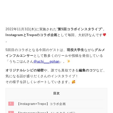
2022年11月3日(木)に実施された”
第5回コラボインスタライブ
”。
InstagramとTrepoのコラボ企画
として毎回、大好評なんです
。
5回目のコラボとなる今回のゲストは、
現役大学生
ながら
グルメ
インフルエンサー
として数多くのリールや投稿を発信している
「うちごはんさん
@uchi___gohan
」。
オリジナルレシピの秘密
や、誰でも真似できる
編集のコツ
など、
気になる話が盛りだくさんのインスタライブ！
その様子を詳しくレポートしていきます。
目次
1.
【Instagram×Trepo】コラボ企画
2.