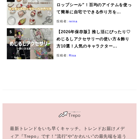
ロップシール”！百均のアイテムを使っ
て簡単に自宅でできる作り方を...
投稿者:
reina
【2026年保存版】推し活にぴったり♡
めじるしアクセサリーの使い方＆飾り
方10選！人気のキャラクター...
投稿者:
Risa
最新トレンドをいち早くキャッチ。トレンドお届けメデ
ィア『Trepo』です！"流行"や"かわいい"の最先端を追う