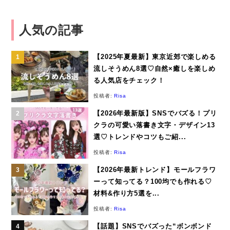
人気の記事
【2025年夏最新】東京近郊で楽しめる
流しそうめん8選♡自然×癒しを楽しめ
る人気店をチェック！
投稿者:
Risa
【2026年最新版】SNSでバズる！プリ
クラの可愛い落書き文字・デザイン13
選♡トレンドやコツもご紹...
投稿者:
Risa
【2026年最新トレンド】モールフラワ
ーって知ってる？100均でも作れる♡
材料&作り方5選を...
投稿者:
Risa
【話題】SNSでバズった“ボンボンド