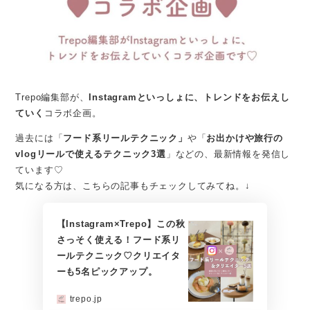
Trepo編集部が、
Instagramといっしょに、トレンドをお伝えし
ていく
コラボ企画。
過去には「
フード系リールテクニック」
や「
お出かけや旅行の
vlogリールで使えるテクニック3選
」などの、最新情報を発信し
ています♡
気になる方は、こちらの記事もチェックしてみてね。↓
【Instagram×Trepo】この秋
さっそく使える！フード系リ
ールテクニック♡クリエイタ
ーも5名ピックアップ。
trepo.jp