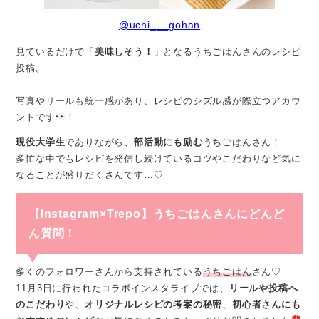
@uchi___gohan
見ているだけで「
美味しそう！
」となるうちごはんさんのレシピ
投稿。
写真やリールも統一感があり、レシピのシズル感が際立つアカウ
ントです
！
現役大学生
でありながら、
部活動にも励む
うちごはんさん！
多忙な中でもレシピを発信し続けているコツやこだわりなど気に
なることが盛りだくさんです…♡
【Instagram×Trepo】うちごはんさんにどんど
ん質問！
多くのフォロワーさんから支持されている
うちごはん
さん♡
11月3日に行われたコラボインスタライブでは、
リールや投稿へ
のこだわり
や、
オリジナルレシピの考案の秘密
、
初心者さんにも