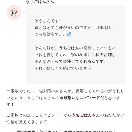
うちごはんさん
そうなんです！
妹とはとても仲が良いのですが、LINEはい
つも塩対応で…。
そんな妹が、
うちごはん
の投稿にはいつもい
いねを押してくれ、寮の友達に
「私のお姉ち
ゃん
なの
」って自慢してくれるんです
。
それが嬉しくて続けています♡
ー素敵ですね～！塩対応の妹さんが、反応してくれるのがうれし
いという、うちごはんさんの
家族想いなエピソード
だと思いま
す！
ご家族とのほっこりエピソードから
うちごはん
さんのあたたかい
性格が見えてきます♡