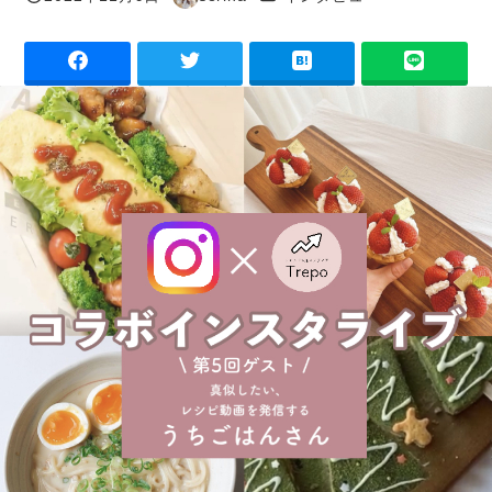
投稿日
著
者