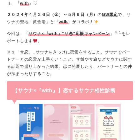
リ、『
with
』♡
２０２４年４月２６日（金）～５月６日（月）
の
GW限定
で、サ
ウナの聖地「黄金湯」と『
with
』がコラボ！
※１
今回は、「
サウナ×『with』”サ恋”応援キャンペーン
」
をレ
ポートします
。
※１「サ恋」…サウナをきっけに恋愛をすること。サウナでパー
トナーとの恋愛が上手くいくこと。サ飯やサ旅などサウナに関す
る話題で盛り上がった結果、恋に発展したり、パートナーとの仲
が深まったりすること。
【サウナ×『with』】恋するサウナ相性診断