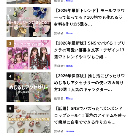
投稿者:
Risa
【2026年最新トレンド】モールフラワ
ーって知ってる？100均でも作れる♡
材料&作り方5選を...
投稿者:
Risa
【2026年最新版】SNSでバズる！プリ
クラの可愛い落書き文字・デザイン13
選♡トレンドやコツもご紹...
投稿者:
Risa
【2026年保存版】推し活にぴったり♡
めじるしアクセサリーの使い方＆飾り
方10選！人気のキャラクター...
投稿者:
Risa
【話題】SNSでバズった“ボンボンド
ロップシール”！百均のアイテムを使っ
て簡単に自宅でできる作り方を...
投稿者:
reina