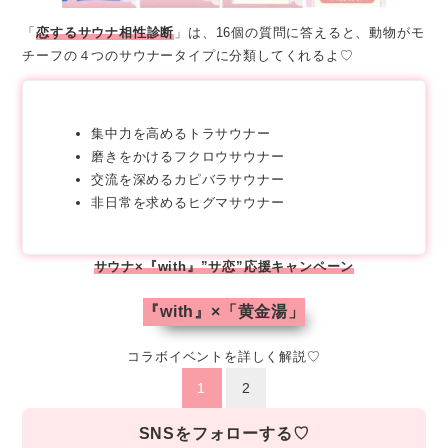
「
恋するサウナ相性診断
」は、16個の質問に答えると、動物がモ
チーフの４つのサウナータイプに分類してくれるよ♡
集中力を高めるトラサウナー
磨きをかけるフクロウサウナー
交流を深めるカピバラサウナー
非日常を求めるヒグマサウナー
サウナ×『with』”サ恋”応援キャンペーン
『
with
』×「黄金湯」
コラボイベントを詳しく解説♡
1
2
SNSをフォローする♡