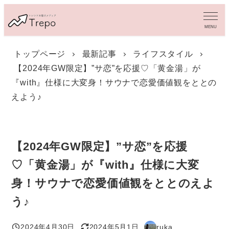
メ
イ
MENU
ン
コ
トップページ
最新記事
ライフスタイル
ン
【2024年GW限定】”サ恋”を応援♡「黄金湯」が
テ
ン
『with』仕様に大変身！サウナで恋愛価値観をととの
ツ
えよう♪
へ
移
動
【2024年GW限定】”サ恋”を応援
♡「黄金湯」が『with』仕様に大変
身！サウナで恋愛価値観をととのえよ
う♪
2024年4月30日
2024年5月1日
ruka