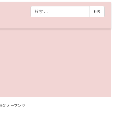
検
検索
索
間限定オープン♡