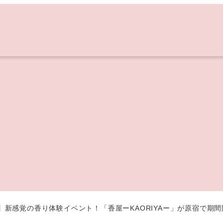
/23】新感覚の香り体験イベント！「香屋ーKAORIYAー」が原宿で期