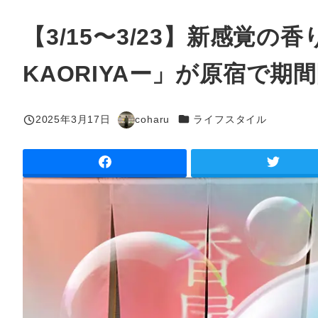
【3/15〜3/23】新感覚
KAORIYAー」が原宿で期
カテゴリー
2025年3月17日
coharu
ライフスタイル
投稿日
著
者