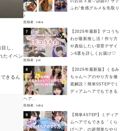
のお店３選♡話題の“サク
ふわ”食感グルメを先取り
♪
投稿者:
ruka
【2025年最新】デコうち
わが最新推し活！作り方
や真似したい背景デザイ
着目し、
ン6選を詳しくお届け♡
れたイベン
投稿者:
yui
【2025年最新版】くるみ
ちゃんヘアのやり方を徹
験できるん
底解説！簡単5STEPでミ
ディアムヘアでもできる
ヘア...
投稿者:
ruka
【簡単4STEP】ミディア
ムヘアでもできる「くら
げヘア」の超簡単なやり