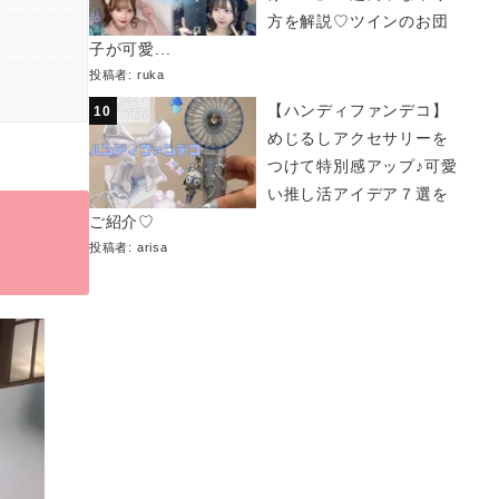
方を解説♡ツインのお団
子が可愛...
投稿者:
ruka
【ハンディファンデコ】
めじるしアクセサリーを
つけて特別感アップ♪可愛
い推し活アイデア７選を
ご紹介♡
投稿者:
arisa