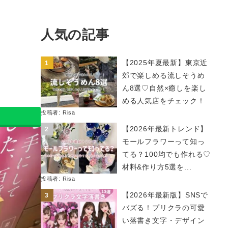
人気の記事
【2025年夏最新】東京近
郊で楽しめる流しそうめ
ん8選♡自然×癒しを楽し
める人気店をチェック！
投稿者:
Risa
【2026年最新トレンド】
モールフラワーって知っ
てる？100均でも作れる♡
材料&作り方5選を...
投稿者:
Risa
【2026年最新版】SNSで
バズる！プリクラの可愛
い落書き文字・デザイン