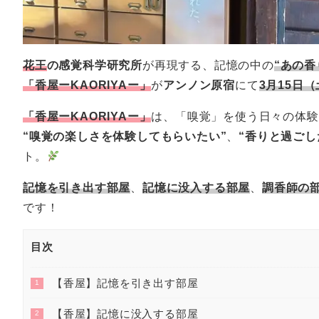
花王
の感覚科学研究所
が再現する、記憶の中の
“あの香
「香屋ーKAORIYAー」
が
アンノン原宿
にて
3月15日
「香屋ーKAORIYAー」
は、「嗅覚」を使う日々の体験
“嗅覚の楽しさを体験してもらいたい”
、
“香りと過ご
ト。
記憶を引き出す部屋
、
記憶に没入する部屋
、
調香師の
です！
目次
【香屋】記憶を引き出す部屋
1
【香屋】記憶に没入する部屋
2