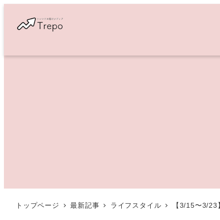
メ
イ
ン
コ
ン
テ
ン
ツ
へ
移
動
トップページ
最新記事
ライフスタイル
【3/15〜3