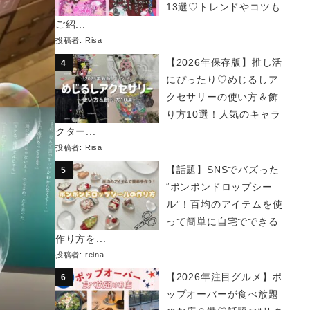
13選♡トレンドやコツも
ご紹...
投稿者:
Risa
【2026年保存版】推し活
にぴったり♡めじるしア
クセサリーの使い方＆飾
り方10選！人気のキャラ
クター...
投稿者:
Risa
【話題】SNSでバズった
“ボンボンドロップシー
ル”！百均のアイテムを使
って簡単に自宅でできる
作り方を...
投稿者:
reina
【2026年注目グルメ】ポ
ップオーバーが食べ放題