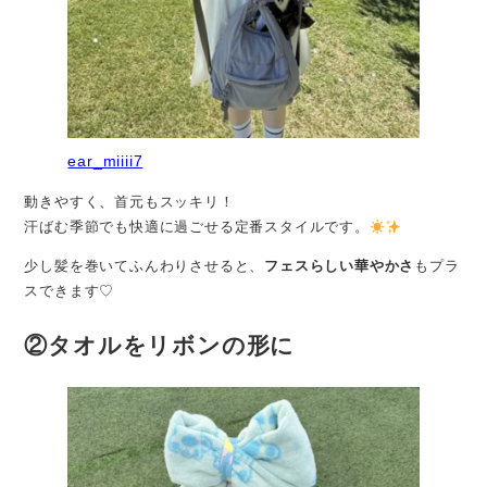
ear_miiii7
動きやすく、首元もスッキリ！
汗ばむ季節でも快適に過ごせる定番スタイルです。
少し髪を巻いてふんわりさせると、
フェスらしい華やかさ
もプラ
スできます♡
②タオルをリボンの形に