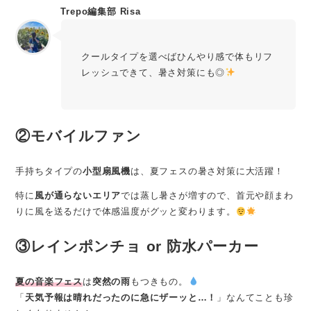
Trepo編集部 Risa
クールタイプを選べばひんやり感で体もリフ
レッシュできて、暑さ対策にも◎
②モバイルファン
手持ちタイプの
小型扇風機
は、夏フェスの暑さ対策に大活躍！
特に
風が通らないエリア
では蒸し暑さが増すので、首元や顔まわ
りに風を送るだけで体感温度がグッと変わります。
③レインポンチョ or 防水パーカー
夏の音楽フェス
は
突然の雨
もつきもの。
「
天気予報は晴れだったのに急にザーッと…！
」なんてことも珍