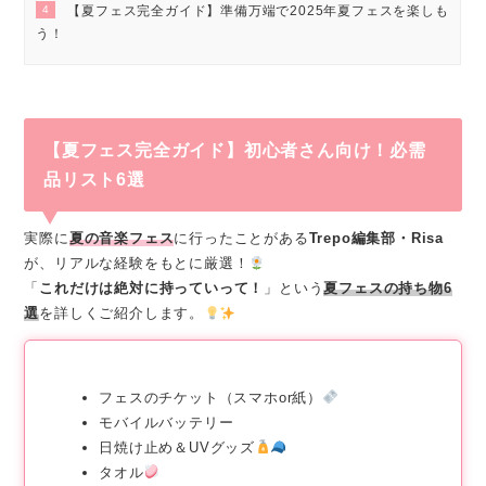
4
【夏フェス完全ガイド】準備万端で2025年夏フェスを楽しも
う！
【夏フェス完全ガイド】初心者さん向け！必需
品リスト6選
実際に
夏の音楽フェス
に行ったことがある
Trepo編集部・Risa
が、リアルな経験をもとに厳選！
「
これだけは絶対に持っていって！
」という
夏フェスの持ち物6
選
を詳しくご紹介します。
フェスのチケット（スマホor紙）
モバイルバッテリー
日焼け止め＆UVグッズ
タオル