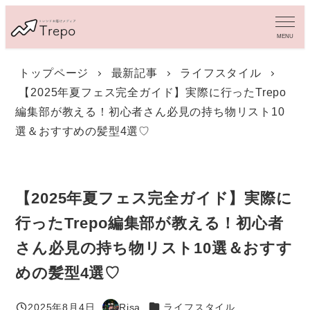
メ
イ
MENU
ン
コ
トップページ
最新記事
ライフスタイル
ン
【2025年夏フェス完全ガイド】実際に行ったTrepo
テ
ン
編集部が教える！初心者さん必見の持ち物リスト10
ツ
選＆おすすめの髪型4選♡
へ
移
動
【2025年夏フェス完全ガイド】実際に
行ったTrepo編集部が教える！初心者
さん必見の持ち物リスト10選＆おすす
めの髪型4選♡
カテゴリー
2025年8月4日
Risa
ライフスタイル