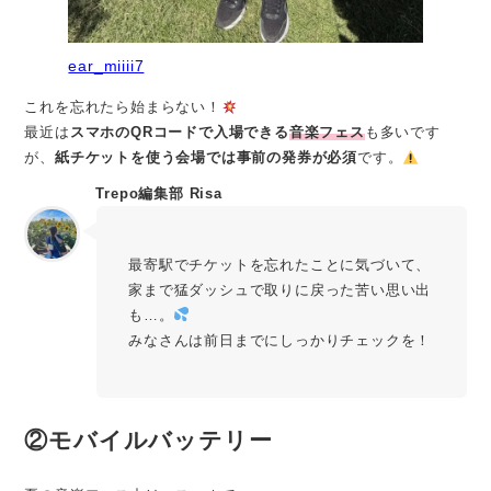
ear_miiii7
これを忘れたら始まらない！
最近は
スマホのQRコードで入場できる
音楽フェス
も多いです
が、
紙チケットを使う会場では事前の発券が必須
です。
Trepo編集部 Risa
最寄駅でチケットを忘れたことに気づいて、
家まで猛ダッシュで取りに戻った苦い思い出
も…。
みなさんは前日までにしっかりチェックを！
②モバイルバッテリー