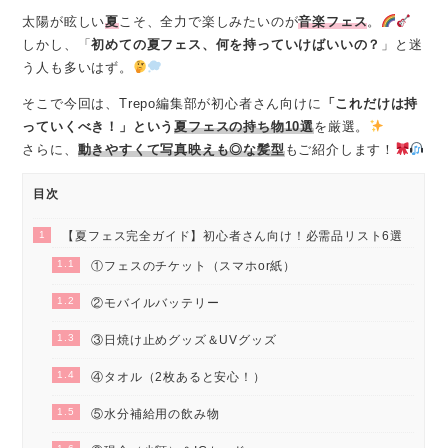
太陽が眩しい
夏
こそ、全力で楽しみたいのが
音楽フェス
。
しかし、「
初めての夏フェス、何を持っていけばいいの？
」と迷
う人も多いはず。
そこで今回は、Trepo編集部が初心者さん向けに
「これだけは持
っていくべき！」という
夏フェスの持ち物10選
を厳選。
さらに、
動きやすくて写真映えも◎な髪型
もご紹介します！
目次
1
【夏フェス完全ガイド】初心者さん向け！必需品リスト6選
1.1
①フェスのチケット（スマホor紙）
1.2
②モバイルバッテリー
1.3
③日焼け止めグッズ＆UVグッズ
1.4
④タオル（2枚あると安心！）
1.5
⑤水分補給用の飲み物