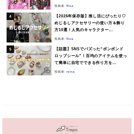
投稿者:
Risa
【2026年保存版】推し活にぴったり♡
めじるしアクセサリーの使い方＆飾り
方10選！人気のキャラクター...
投稿者:
Risa
【話題】SNSでバズった“ボンボンド
ロップシール”！百均のアイテムを使っ
て簡単に自宅でできる作り方を...
投稿者:
reina