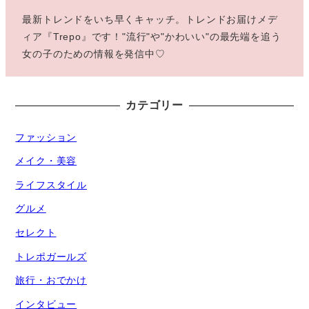
最新トレンドをいち早くキャッチ。トレンドお届けメデ
ィア『Trepo』です！"流行"や"かわいい"の最先端を追う
女の子のための情報を発信中♡
カテゴリー
ファッション
メイク・美容
ライフスタイル
グルメ
セレクト
トレポガールズ
旅行・おでかけ
インタビュー