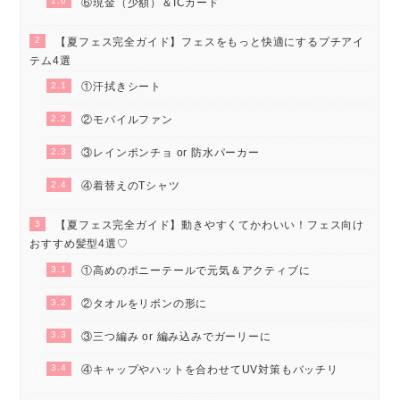
1.6
⑥現金（少額）＆ICカード
2
【夏フェス完全ガイド】フェスをもっと快適にするプチアイ
テム4選
2.1
①汗拭きシート
2.2
②モバイルファン
2.3
③レインポンチョ or 防水パーカー
2.4
④着替えのTシャツ
3
【夏フェス完全ガイド】動きやすくてかわいい！フェス向け
おすすめ髪型4選♡
3.1
①高めのポニーテールで元気＆アクティブに
3.2
②タオルをリボンの形に
3.3
③三つ編み or 編み込みでガーリーに
3.4
④キャップやハットを合わせてUV対策もバッチリ