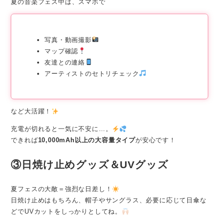
夏の音楽フェス中は、スマホで
写真・動画撮影
マップ確認
友達との連絡
アーティストのセトリチェック
など大活躍！
充電が切れると一気に不安に…。
できれば
10,000mAh以上の大容量タイプ
が安心です！
③日焼け止めグッズ＆UVグッズ
夏フェスの大敵＝強烈な日差し！
日焼け止めはもちろん、帽子やサングラス、必要に応じて日傘な
どでUVカットをしっかりとしてね。