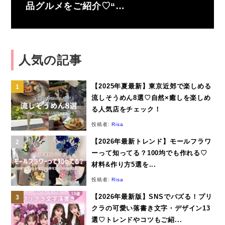
品グルメをご紹介♡“…
人気の記事
【2025年夏最新】東京近郊で楽しめる
流しそうめん8選♡自然×癒しを楽しめ
る人気店をチェック！
投稿者:
Risa
【2026年最新トレンド】モールフラワ
ーって知ってる？100均でも作れる♡
材料&作り方5選を...
投稿者:
Risa
【2026年最新版】SNSでバズる！プリ
クラの可愛い落書き文字・デザイン13
選♡トレンドやコツもご紹...