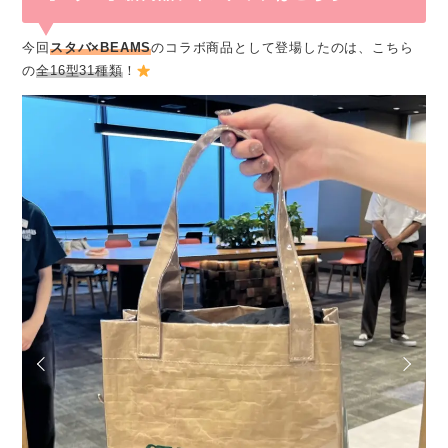
今回
スタバ×BEAMS
のコラボ商品として登場したのは、こちら
の
全16型31種類
！