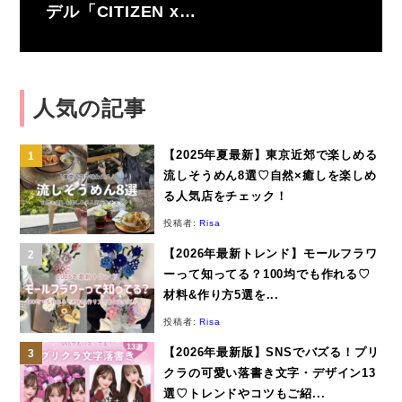
デル「CITIZEN x…
人気の記事
【2025年夏最新】東京近郊で楽しめる
流しそうめん8選♡自然×癒しを楽しめ
る人気店をチェック！
投稿者:
Risa
【2026年最新トレンド】モールフラワ
ーって知ってる？100均でも作れる♡
材料&作り方5選を...
投稿者:
Risa
【2026年最新版】SNSでバズる！プリ
クラの可愛い落書き文字・デザイン13
選♡トレンドやコツもご紹...