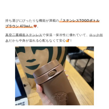
持ち運びにぴったりな機能が満載の
「ステンレスTOGOボトル
ブラウン 473ml」
。
真空二重構造ステンレス
で保温・保冷性に優れていて、
ロック付
き
だから中身が溢れる心配もなくて安心
！