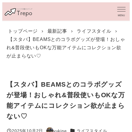
メ
イ
MENU
ン
コ
トップページ
最新記事
ライフスタイル
ン
【スタバ】BEAMSとのコラボグッズが登場！おしゃ
テ
ン
れ&普段使いもOKな万能アイテムにコレクション欲
ツ
が止まらない♡
へ
移
動
【スタバ】BEAMSとのコラボグッズ
が登場！おしゃれ&普段使いもOKな万
能アイテムにコレクション欲が止まら
ない♡
カテゴリー
2025年10月2日
yukine
ライフスタイル