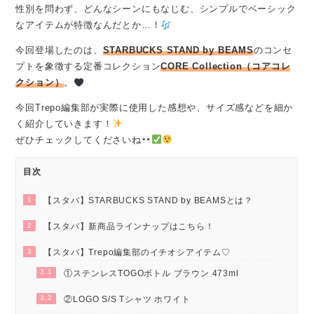
性別を問わず、どんなシーンにもなじむ、シンプルでベーシック
なアイテムが特徴なんだとか…！
今回登場したのは、
STARBUCKS STAND by BEAMS
のコンセ
プトを象徴する定番コレクション
CORE Collection（コアコレ
クション）
。
今回Trepo編集部が実際に使用した感想や、サイズ感などを細か
く紹介していきます！
ぜひチェックしてくださいね
目次
1
【スタバ】STARBUCKS STAND by BEAMSとは？
2
【スタバ】新商品ラインナップはこちら！
3
【スタバ】Trepo編集部のイチオシアイテム♡
3.1
①ステンレスTOGOボトル ブラウン 473ml
3.2
②LOGO S/S Tシャツ ホワイト