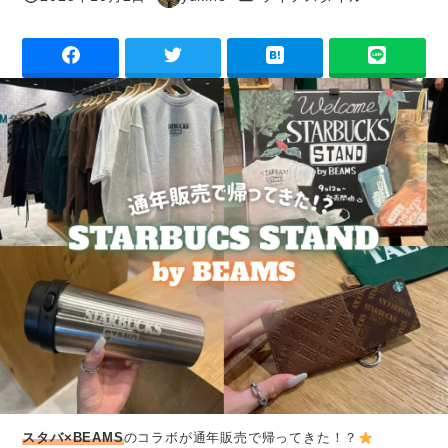
投稿日
著
者
スタバ×BEAMS
のコラボが通年販売で帰ってきた！？