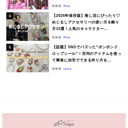
投稿者:
Risa
【2026年保存版】推し活にぴったり♡
めじるしアクセサリーの使い方＆飾り
方10選！人気のキャラクター...
投稿者:
Risa
【話題】SNSでバズった“ボンボンド
ロップシール”！百均のアイテムを使っ
て簡単に自宅でできる作り方を...
投稿者:
reina