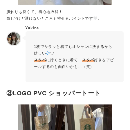
肌触りも良くて、着心地抜群！
白Tだけど透けないところも推せるポイントです
。
Yukine
1枚でサラッと着てもオシャレに決まるから
嬉しい
♡
スタバ
に行くときに着て、
スタバ
好きをアピ
ールするのも面白いかも…（笑）
③LOGO PVC ショッパートート