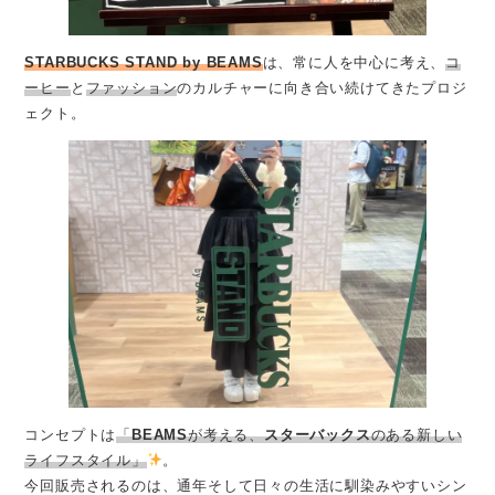
STARBUCKS STAND by BEAMS
は、常に人を中心に考え、
コ
ーヒー
と
ファッション
のカルチャーに向き合い続けてきたプロジ
ェクト。
コンセプトは
「
BEAMS
が考える、
スターバックス
のある新しい
ライフスタイル」
。
今回販売されるのは、通年そして日々の生活に馴染みやすいシン