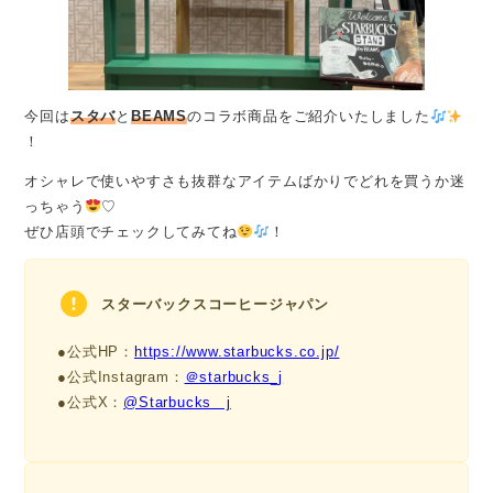
今回は
スタバ
と
BEAMS
のコラボ商品をご紹介いたしました
！
オシャレで使いやすさも抜群なアイテムばかりでどれを買うか迷
っちゃう
♡
ぜひ店頭でチェックしてみてね
！
スターバックスコーヒージャパン
●公式HP：
https://www.starbucks.co.jp/
●公式Instagram：
＠starbucks_j
●公式X：
@Starbucks＿j