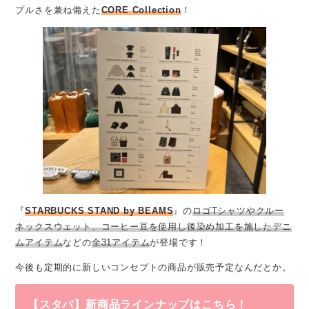
プルさを兼ね備えた
CORE Collection
！
『
STARBUCKS STAND by BEAMS
』の
ロゴTシャツやクルー
ネックスウェット、コーヒー豆を使用し後染め加工を施したデニ
ムアイテム
などの
全31アイテム
が登場です！
今後も定期的に新しいコンセプトの商品が販売予定なんだとか。
【スタバ】新商品ラインナップはこちら！