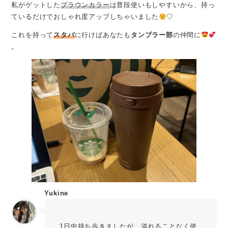
私がゲットした
ブラウンカラー
は普段使いもしやすいから、持っ
ているだけでおしゃれ度アップしちゃいました
♡
これを持って
スタバ
に行けばあなたも
タンブラー部
の仲間に
。
Yukine
1日中持ち歩きましたが、溢れることなく使