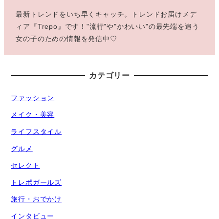
最新トレンドをいち早くキャッチ。トレンドお届けメデ
ィア『Trepo』です！"流行"や"かわいい"の最先端を追う
女の子のための情報を発信中♡
カテゴリー
ファッション
メイク・美容
ライフスタイル
グルメ
セレクト
トレポガールズ
旅行・おでかけ
インタビュー