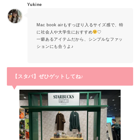
Yukine
Mac book airもすっぽり入るサイズ感で、特
に社会人や大学生におすすめ
♡
一癖あるアイテムだから、シンプルなファッ
ションにも合うよ♪
【スタバ】ぜひゲットしてね♪