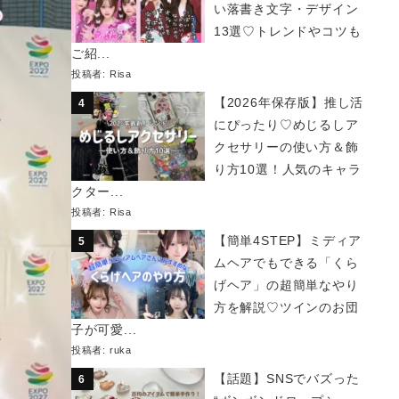
い落書き文字・デザイン
13選♡トレンドやコツも
ご紹...
投稿者:
Risa
【2026年保存版】推し活
にぴったり♡めじるしア
クセサリーの使い方＆飾
り方10選！人気のキャラ
クター...
投稿者:
Risa
【簡単4STEP】ミディア
ムヘアでもできる「くら
げヘア」の超簡単なやり
方を解説♡ツインのお団
子が可愛...
投稿者:
ruka
【話題】SNSでバズった