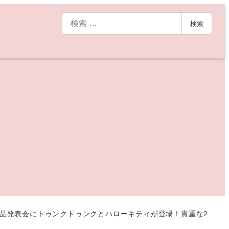
検
検索
索
ン商品発表会にトゥンクトゥンクとハローキティが登場！貴重な2