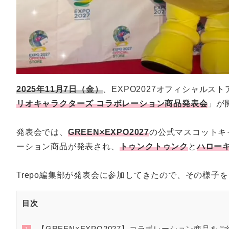
2025年11月7日（金）
、EXPO2027オフィシャルスト
リオキャラクターズ コラボレーション商品発表会
」が
発表会では、
GREEN×EXPO2027
の公式マスコットキ
ーション商品が発表され、
トゥンクトゥンク
と
ハロー
Trepo編集部が発表会に参加してきたので、その様子
目次
【GREEN×EXPO2027】コラボレーション商品を
1