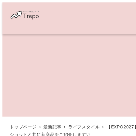
メ
イ
ン
コ
ン
テ
ン
ツ
へ
移
動
トップページ
最新記事
ライフスタイル
【EXPO2
ショットと共に新商品をご紹介します♡