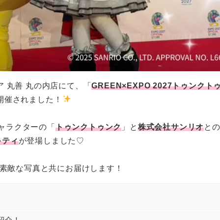
ア 丸善 丸の内店にて、「
GREEN×EXPO 2027トゥンクト
開催されました！
ャラクターの「
トゥンクトゥンク
」と
株式会社サンリオ
と
キティ
が登場しました♡
を素敵な写真と共にお届けします！
ご紹介！