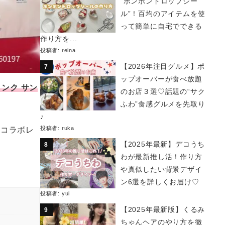
“ボンボンドロップシー
ル”！百均のアイテムを使
って簡単に自宅でできる
作り方を...
投稿者:
reina
【2026年注目グルメ】ポ
ップオーバーが食べ放題
ゥンク サン
のお店３選♡話題の“サク
ふわ”食感グルメを先取り
♪
投稿者:
ruka
のコラボレ
【2025年最新】デコうち
わが最新推し活！作り方
や真似したい背景デザイ
ン6選を詳しくお届け♡
投稿者:
yui
【2025年最新版】くるみ
ちゃんヘアのやり方を徹