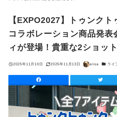
【EXPO2027】トゥン
コラボレーション商品発表
ィが登場！貴重な2ショッ
カテゴリ
2025年11月10日
2025年11月13日
arisa
ライ
投稿日
更新日
著
者