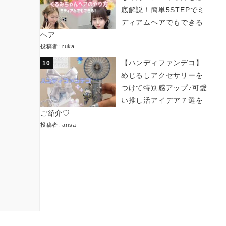
底解説！簡単5STEPでミ
ディアムヘアでもできる
ヘア...
投稿者:
ruka
【ハンディファンデコ】
めじるしアクセサリーを
つけて特別感アップ♪可愛
い推し活アイデア７選を
ご紹介♡
投稿者:
arisa