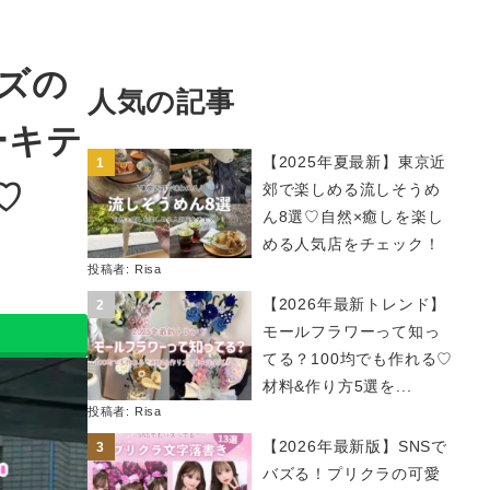
ーズの
人気の記事
ーキテ
【2025年夏最新】東京近
♡
郊で楽しめる流しそうめ
ん8選♡自然×癒しを楽し
める人気店をチェック！
投稿者:
Risa
【2026年最新トレンド】
モールフラワーって知っ
てる？100均でも作れる♡
材料&作り方5選を...
投稿者:
Risa
【2026年最新版】SNSで
バズる！プリクラの可愛